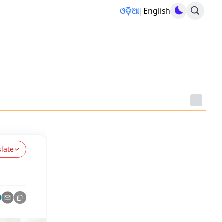
ଓଡ଼ିଆ
|
English
slate