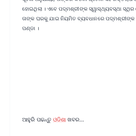
ହୋଇଥିଲା । ଏବେ ପଦ୍ମଶ୍ରୀଙ୍କ ସ୍ୱାସ୍ଥ୍ୟବସ୍ଥା ସ୍ଥିର
ତାଙ୍କ ଘରକୁ ଯାଇ ନିୟମିତ ବ୍ୟବଧାନରେ ପଦ୍ମଶ୍ରୀଙ୍କ ସ
ପଣ୍ଡା ।
📱 Get Argus News App
📰 60 Word News
🎬 Argus Podcast
🔔 Free Notification Alerts
Download Free:
Android - Scan QR
i
ଆହୁରି ପଢନ୍ତୁ
ଓଡିଶା
ଖବର...