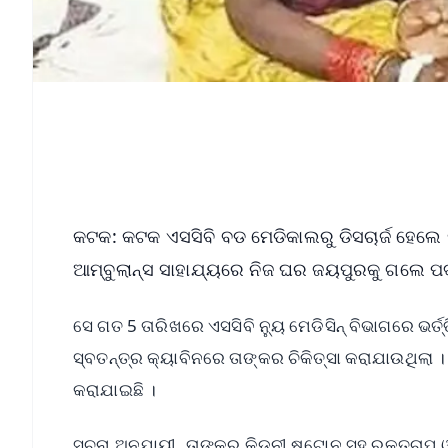
କଟକ: କଟକ ଏସସିବି ବଡ ମେଡିକାଲରୁ ଡିସଚାର୍ଜ ହେଲେ 
ଆମ୍ବୁଲାନ୍ସ ସାହାଯ୍ୟରେ ନିଜ ଘର ଜୟପୁରକୁ ଗଲେ ପଦ
ସେ ଗତ 5 ତାରିଖରେ ଏସସିବି ନ୍ୟୁ ମେଡିସିନ୍ ବିଭାଗରେ ଭର୍ତ
ସ୍ବତନ୍ତ୍ର କ୍ୟାବିନରେ ତାଙ୍କର ଚିକିତ୍ସା କରାଯାଉଥିଲା । 
କରାଯାଇଛି ।
ସୂଚନା ଅନୁଯାୟୀ, ତାଙ୍କର କିଡନୀ ଷ୍ଟୋନ ସହ ରକ୍ତଚାପ ଓ