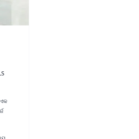
LS
ା ଏକ
୍ଜ
ଧ୍ୟ