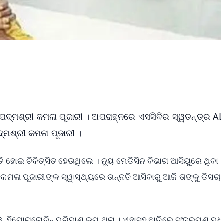
ପଦ୍ମଶ୍ରୀ କମଳା ପୂଜାରୀ । ଅପରାହ୍ନରେ ଏସସିବିର ସ୍ୱତନ୍ତ୍ର A
୍ମଶ୍ରୀ କମଳା ପୂଜାରୀ ।
୍ତି ହୋଇ ଚିକିତ୍ସିତ ହେଉଥିଲେ । ନ୍ୟୁ ମେଡିସିନ ବିଭାଗ ଆସିୟୁରେ ଥିବ
କମଳା ପୂଜାରୀଙ୍କ ସ୍ୱାସ୍ଥ୍ୟରେ ଉନ୍ନତି ଆସିବାରୁ ଆଜି ତାଙ୍କୁ ଡିସଚାର
 ହିମୋଗ୍ଲୋବିନ୍ ପରିମାଣ କମ୍ ଥିଲା । ଏହାସହ ଛାତିରେ ସଂକ୍ରମଣ ମ