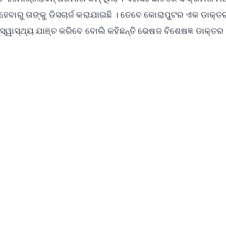
 ହେବାରୁ ତାଙ୍କୁ ଡିସଚାର୍ଜ କରାଯାଇଛି । ତେବେ କୋରାପୁଟର ଏକ ଡାକ୍ତ
୍ୱାସ୍ଥ୍ୟ ଯାଞ୍ଚ କରିବେ ବୋଲି କହିଛନ୍ତି ଭେଷଜ ବିଶେଷଜ୍ଞ ଡାକ୍ତର
✨
📺 Live TV and Breaking News
⭐
⭐
⭐
⭐
4.8 Rating
50K+ Download
OS - Scan QR