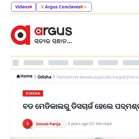
Videos
Argus Conclaves
Home
Odisha
Padmashree-kamala-pujari-discharged-from-s
ODISHA
ବଡ ମେଡିକାଲରୁ ଡିସଚାର୍ଜ ହେଲେ ପଦ୍ମଶ୍
S
·
2 years ago
·
1
min read
Smruti Parija