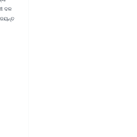
ରୀ ଦଳ
 ଜୟନ୍ତ
FREE
⭐
s