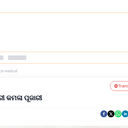
cb-medical
Tran
ରୀ କମଳା ପୂଜାରୀ