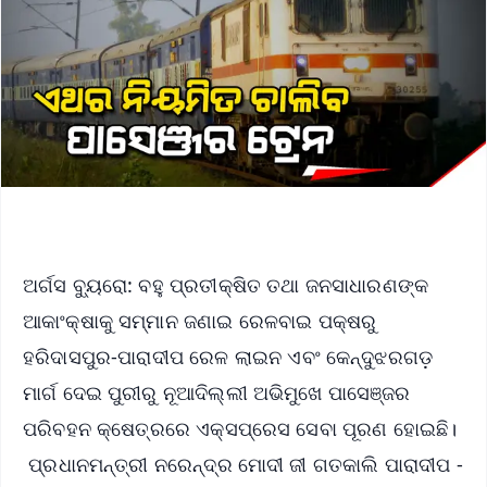
ଅର୍ଗସ ବ୍ୟୁରୋ: ବହୁ ପ୍ରତୀକ୍ଷିତ ତଥା ଜନସାଧାରଣଙ୍କ
ଆକାଂକ୍ଷାକୁ ସମ୍ମାନ ଜଣାଇ ରେଳବାଇ ପକ୍ଷରୁ
ହରିଦାସପୁର-ପାରାଦୀପ ରେଳ ଲାଇନ ଏବଂ କେନ୍ଦୁଝରଗଡ଼
ମାର୍ଗ ଦେଇ ପୁରୀରୁ ନୂଆଦିଲ୍ଲୀ ଅଭିମୁଖେ ପାସେଞ୍ଜର
ପରିବହନ କ୍ଷେତ୍ରରେ ଏକ୍ସପ୍ରେସ ସେବା ପୂରଣ ହୋଇଛି।
ପ୍ରଧାନମନ୍ତ୍ରୀ ନରେନ୍ଦ୍ର ମୋଦୀ ଜୀ ଗତକାଲି ପାରାଦୀପ -