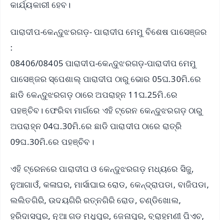
କାର୍ଯ୍ୟକାରୀ ହେବ।
ପାରାଦୀପ-କେନ୍ଦୁଝରଗଡ଼- ପାରାଦୀପ ମେମୁ ବିଶେଷ ପାସେଞ୍ଜର
:
08406/08405 ପାରାଦୀପ-କେନ୍ଦୁଝରଗଡ଼-ପାରାଦୀପ ମେମୁ
ପାସେଞ୍ଜର ସ୍ପେଶାଲ୍ ପାରାଦୀପ ଠାରୁ ଭୋର 05ଘ.30ମି.ରେ
ଛାଡି କେନ୍ଦୁଝରଗଡ଼ ଠାରେ ଅପରାହ୍ନ 11ଘ.25ମି.ରେ
ପହଞ୍ଚିବ। ଫେରିବା ମାର୍ଗରେ ଏହି ଟ୍ରେନ କେନ୍ଦୁଝରଗଡ଼ ଠାରୁ
ଅପରାହ୍ନ 04ଘ.30ମି.ରେ ଛାଡି ପାରାଦୀପ ଠାରେ ରାତ୍ରି
09ଘ.30ମି.ରେ ପହଞ୍ଚିବ।
ଏହି ଟ୍ରେନରେ ପାରାଦୀପ ଓ କେନ୍ଦୁଝରଗଡ଼ ମଧ୍ୟରେ ସିଜୁ,
ନୁଆଗାଓଁ, କଳାଘର, ମାର୍ସାଘାଇ ରୋଡ, କେନ୍ଦ୍ରାପଡା, ବାଜିପଡା,
ଲଲିତଗିରି, ଉଦୟଗିରି ରତ୍ନଗିରି ରୋଡ, ଚଣ୍ଡିଖୋଲ,
ହରିଦାସପୁର, ନୂଆ ଗଡ଼ ମଧୁପୁର, ଜେନାପୁର, ବ୍ରାହ୍ମଣୀ ପିଏଚ,