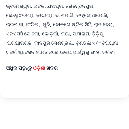
ଭୁବନେଶ୍ୱର, କଟକ, ଯଖପୁରା, ହରିଚନ୍ଦନପୁର,
କେନ୍ଦୁଝରଗଡ଼, ନୟାଗଡ଼, ବାଂଶପାଣି, ଡଙ୍ଗୋଆପୋସି,
ଚାଇବାସା, ଚଂଡିଲ, ମୁରି, ବୋକରୋ ଷ୍ଟିଲ ସିଟି, ରାଜାବେରା,
ଏନଏସସି ଗୋମୋ, କୋଡ଼ର୍ମା, ଗୟା, ସାସାରାମ, ଡ଼ିଡ଼ିୟୁ
ପ୍ରୟାଗରାଜ, କାନପୁର ସେଣ୍ଟ୍ରାଲ୍, ଟୁଣ୍ଡଲା ଏବଂ ଚିପିୟାନା
ବୁଜର୍ଗ ଷ୍ଟେସନ ମାନଙ୍କରେ ଉଭୟ ପାର୍ଶ୍ୱରୁ ରହଣି କରିବ।
ଅଧିକ ପଢ଼ନ୍ତୁ
ଓଡ଼ିଶା
ଖବର