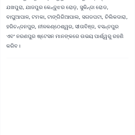
ଯଖପୁରା, ଯାଜପୁର କେନ୍ଦୁଝର ରୋଡ଼, ସୁକିନ୍ଦା ରୋଡ,
ବାଘୁଆପାଳ, ଟମକା, ଟାଙ୍ଗିରିଆପାଲ, ସଗଡପଟା, ଚିଲିକଦାରା,
ହରିଚନ୍ଦନପୁର, ନୀଳକଣ୍ଠେଶ୍ୱର, ସୀତାବିଞ୍ଜ, ବସନ୍ତପୁର
ଏବଂ ନରଣପୁର ଷ୍ଟେସନ ମାନଙ୍କରେ ଉଭୟ ପାର୍ଶ୍ୱରୁ ରହଣି
କରିବ।