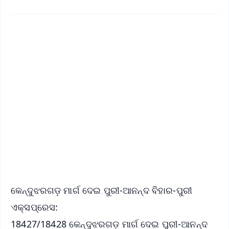
✨
📱 Get Argus News App
📰 60 Word News
🎬 Argus Podcast
📺 Live TV and Breaking News
🔔 Free Notification Alerts
Download Free:
Android - Scan QR
iOS - Scan QR
କେନ୍ଦୁଝରଗଡ଼ ମାର୍ଗ ଦେଇ ପୁରୀ-ଆନନ୍ଦ ବିହାର-ପୁରୀ
ଏକ୍ସପ୍ରେସ:
18427/18428 କେନ୍ଦୁଝରଗଡ଼ ମାର୍ଗ ଦେଇ ପୁରୀ-ଆନନ୍ଦ