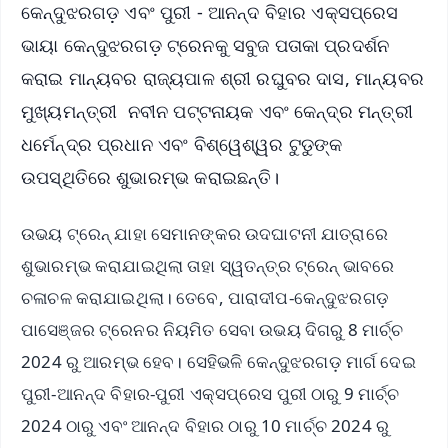
କେନ୍ଦୁଝରଗଡ଼ ଏବଂ ପୁରୀ - ଆନନ୍ଦ ବିହାର ଏକ୍ସପ୍ରେସ
ଭାୟା କେନ୍ଦୁଝରଗଡ଼ ଟ୍ରେନକୁ ସବୁଜ ପତାକା ପ୍ରଦର୍ଶନ
କରାଇ ମାନ୍ୟବର ରାଜ୍ୟପାଳ ଶ୍ରୀ ରଘୁବର ଦାସ, ମାନ୍ୟବର
ମୁଖ୍ୟମନ୍ତ୍ରୀ ନବୀନ ପଟ୍ଟନାୟକ ଏବଂ କେନ୍ଦ୍ର ମନ୍ତ୍ରୀ
ଧର୍ମେନ୍ଦ୍ର ପ୍ରଧାନ ଏବଂ ବିଶ୍ୱେଶ୍ୱର ଟୁଡୁଙ୍କ
ଉପସ୍ଥିତିରେ ଶୁଭାରମ୍ଭ କରାଇଛନ୍ତି।
ଉଭୟ ଟ୍ରେନ୍ ଯାହା ସେମାନଙ୍କର ଉଦଘାଟନୀ ଯାତ୍ରାରେ
ଶୁଭାରମ୍ଭ କରାଯାଇଥିଲା ତାହା ସ୍ୱତନ୍ତ୍ର ଟ୍ରେନ୍ ଭାବରେ
ଚଳାଚଳ କରାଯାଇଥିଲା। ତେବେ, ପାରାଦୀପ-କେନ୍ଦୁଝରଗଡ଼
ପାସେଞ୍ଜର ଟ୍ରେନର ନିୟମିତ ସେବା ଉଭୟ ଦିଗରୁ 8 ମାର୍ଚ୍ଚ
2024 ରୁ ଆରମ୍ଭ ହେବ। ସେହିଭଳି କେନ୍ଦୁଝରଗଡ଼ ମାର୍ଗ ଦେଇ
ପୁରୀ-ଆନନ୍ଦ ବିହାର-ପୁରୀ ଏକ୍ସପ୍ରେସ ପୁରୀ ଠାରୁ 9 ମାର୍ଚ୍ଚ
2024 ଠାରୁ ଏବଂ ଆନନ୍ଦ ବିହାର ଠାରୁ 10 ମାର୍ଚ୍ଚ 2024 ରୁ