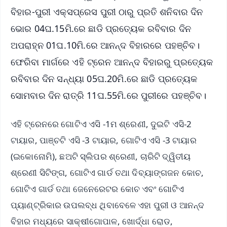
ବିହାର-ପୁରୀ ଏକ୍ସପ୍ରେସ ପୁରୀ ଠାରୁ ପ୍ରତି ଶନିବାର ଦିନ
ଭୋର 04ଘ.15ମି.ରେ ଛାଡି ପ୍ରତ୍ୟେକ ରବିବାର ଦିନ
ଅପରାହ୍ନ 01ଘ.10ମି.ରେ ଆନନ୍ଦ ବିହାରରେ ପହଞ୍ଚିବ।
ଫେରିବା ମାର୍ଗରେ ଏହି ଟ୍ରେନ ଆନନ୍ଦ ବିହାରରୁ ପ୍ରତ୍ୟେକ
ରବିବାର ଦିନ ସନ୍ଧ୍ୟା 05ଘ.20ମି.ରେ ଛାଡି ପ୍ରତ୍ୟେକ
ସୋମବାର ଦିନ ରାତ୍ରି 11ଘ.55ମି.ରେ ପୁରୀରେ ପହଞ୍ଚିବ।
ଏହି ଟ୍ରେନରେ ଗୋଟିଏ ଏସି -1ମ ଶ୍ରେଣୀ, ଦୁଇଟି ଏସି-2
ଟାୟାର, ପାଞ୍ଚଟି ଏସି -3 ଟାୟାର, ଗୋଟିଏ ଏସି -3 ଟାୟାର
(ଇକୋନୋମି), ଛଅଟି ସ୍ଲିପର ଶ୍ରେଣୀ, ଚାରିଟି ଦ୍ୱିତୀୟ
ଶ୍ରେଣୀ ସିଟିଙ୍ଗ, ଗୋଟିଏ ଗାର୍ଡ ତଥା ଦିବ୍ୟାଙ୍ଗଜନ କୋଚ,
ଗୋଟିଏ ଗାର୍ଡ ତଥା ଜେନେରେଟର କୋଚ ଏବଂ ଗୋଟିଏ
ପ୍ୟାଣ୍ଟ୍ରିକାର ଉପଲବ୍ଧ ଥିବାବେଳେ ଏହା ପୁରୀ ଓ ଆନନ୍ଦ
ବିହାର ମଧ୍ୟରେ ସାକ୍ଷୀଗୋପାଳ, ଖୋର୍ଦ୍ଧା ରୋଡ,