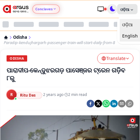
Conclaves
ଓଡ଼ିଆ
ଓଡ଼ିଆ
Argus Agri Vikas
English
Odisha
Argus Nari Shakti
Paradip-kendujhargarh-passenger-train-will-start-daily-from-8
Translate
Argus Education Next
ODISHA
ପାରାଦୀପ-କେନ୍ଦୁଝରଗଡ଼ ପାସେଞ୍ଜର ଟ୍ରେନ ଗଡ଼ିବ
Argus Health Connect
୮ରୁ
Argus Swaad Odisha
R
·
2 years ago
·
2
min read
Ritu Das
Argus Chalo Dekhein Apna Desh