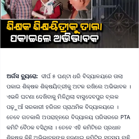
ଅର୍ଗସ ବ୍ୟୁରୋ:
ଦୀର୍ଘ ୫ ଘଣ୍ଟା ଧରି ବିଦ୍ୟାଳୟରେ ତାଲା
ପକାଇ ଶିକ୍ଷକ ଶିକ୍ଷୟିତ୍ରୀକୁ ଅଟକ ରଖିଲେ ଅଭିଭାବକ ।
ଏଭଳି ଘଟଣା ଦେଖିବାକୁ ମିଳିଥିଲା ବାସୁଦେବପୁର ବ୍ଲକ
ପଢ଼ୁଆଁ ସରକାରୀ ହରିଜନ ପ୍ରାଥମିକ ବିଦ୍ୟାଳୟରେ ।
ତେବେ ଗତକାଲି ଅପରାହ୍ନରେ ବିଦ୍ୟାଳୟ ପରିସରରେ PTA
କମିଟି ବୈଠକ ବସିଥିଲା । ତେବେ ଏହି କମିଟିରେ ପ୍ରଧାନ
ଶିକ୍ଷକ କିଛି ଅଭିଭାବକଙ୍କୁ ନଜଣାଇ କମିଟିର ସଦସ୍ୟ ବାଛି