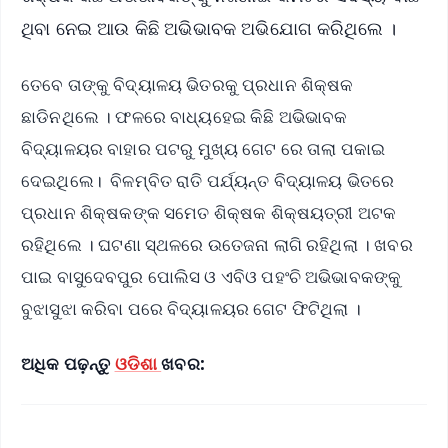
ଥିବା ନେଇ ଆଉ କିଛି ଅଭିଭାବକ ଅଭିଯୋଗ କରିଥିଲେ ।
ତେବେ ତାଙ୍କୁ ବିଦ୍ୟାଳୟ ଭିତରକୁ ପ୍ରଧାନ ଶିକ୍ଷକ
ଛାଡିନଥିଲେ । ଫଳରେ ବାଧ୍ୟହେଇ କିଛି ଅଭିଭାବକ
ବିଦ୍ୟାଳୟର ବାହାର ପଟରୁ ମୁଖ୍ୟ ଗେଟ ରେ ତାଲା ପକାଇ
ଦେଇଥିଲେ। ବିଳମ୍ବିତ ରାତି ପର୍ଯ୍ୟନ୍ତ ବିଦ୍ୟାଳୟ ଭିତରେ
ପ୍ରଧାନ ଶିକ୍ଷକଙ୍କ ସମେତ ଶିକ୍ଷକ ଶିକ୍ଷୟତ୍ରୀ ଅଟକ
ରହିଥିଲେ । ଘଟଣା ସ୍ଥଳରେ ଉତେଜନା ଲାଗି ରହିଥିଲା । ଖବର
ପାଇ ବାସୁଦେବପୁର ପୋଲିସ ଓ ଏବିଓ ପହଂଚି ଅଭିଭାବକଙ୍କୁ
ବୁଝାସୁଝା କରିବା ପରେ ବିଦ୍ୟାଳୟର ଗେଟ ଫିଟିଥିଲା ।
ଅଧିକ ପଢ଼ନ୍ତୁ
ଓଡିଶା
ଖବର: