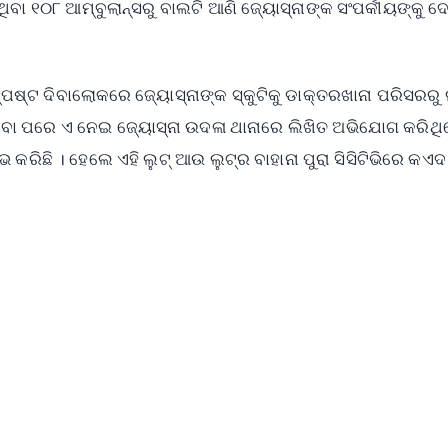
ିବା ୧୦୮ ଆମ୍ବୁଲାନ୍ସରୁ ବାଲଟି ଆଣି ଜ୍ୟୋସ୍ନାଙ୍କ ସଂପର୍କୀୟଙ୍କୁ 
ପଷ୍ଟ ଦିବାଲୋକରେ ଜ୍ୟୋସ୍ନାଙ୍କ ସ୍କୁଟିକୁ ଡାକ୍ତରଖାନା ପରିସରରୁ ଲ
ଣିବା ପରେ ଏ ନେଇ ଜ୍ୟୋସ୍ନା ଉଦଳା ଥାନାରେ ଲିଖିତ ଅଭିଯୋଗ କରିଥି
ିଛି । ହେଲେ ଏହି ଲୁଟ୍ ଆଉ ଲୁଟ୍‌ର ବାହାନା ପୁରା ସିସିଟିଭିରେ କଏ
✨
📺 Live TV and Breaking News
⭐
⭐
⭐
⭐
4.8 Rating
50K+ Download
OS - Scan QR