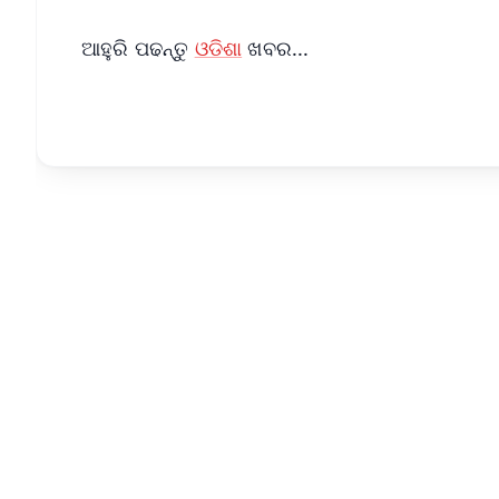
ଆହୁରି ପଢନ୍ତୁ
ଓଡିଶା
ଖବର...