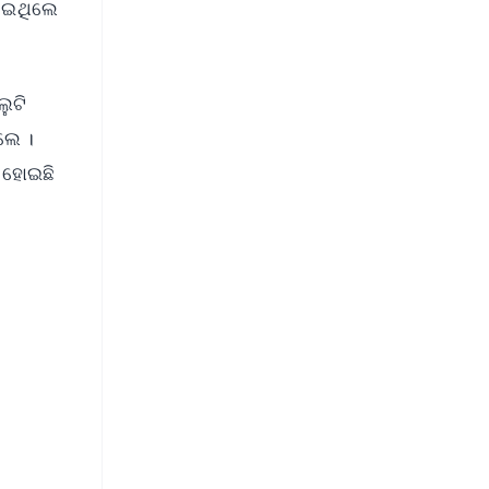
ଦେଇଥିଲେ
ୁଟି
ଲେ ।
ଦ ହୋଇଛି
FREE
⭐
s