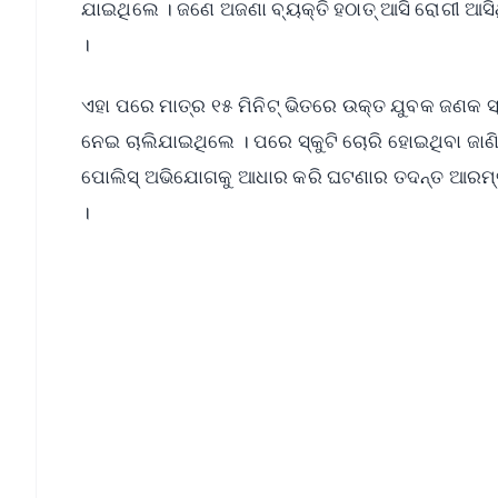
ଯାଇଥିଲେ । ଜଣେ ଅଜଣା ବ୍ୟକ୍ତି ହଠାତ୍ ଆସି ରୋଗୀ ଆସିଥ
।
ଏହା ପରେ ମାତ୍ର ୧୫ ମିନିଟ୍ ଭିତରେ ଉକ୍ତ ଯୁବକ ଜଣକ ସ୍
ନେଇ ଚାଲିଯାଇଥିଲେ । ପରେ ସ୍କୁଟି ଚୋରି ହୋଇଥିବା ଜା
ପୋଲିସ୍ ଅଭିଯୋଗକୁ ଆଧାର କରି ଘଟଣାର ତଦନ୍ତ ଆରମ୍ଭ କର
।
📱 Get Argus News App
📰 60 Word News
🎬 Argus Podcast
🔔 Free Notification Alerts
Download Free:
Android - Scan QR
i