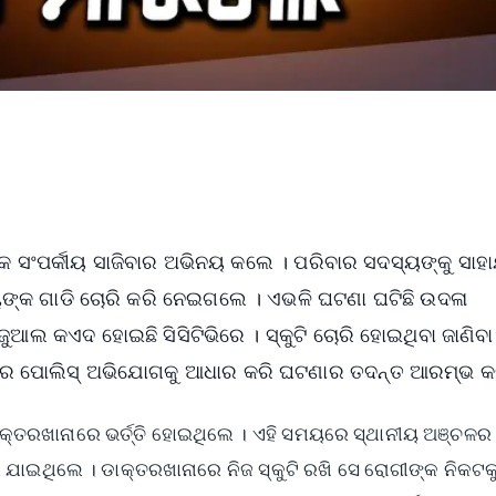
 ସଂପର୍କୀୟ ସାଜିବାର ଅଭିନୟ କଲେ । ପରିବାର ସଦସ୍ୟଙ୍କୁ ସାହ
ୟଙ୍କ ଗାଡି ଚୋରି କରି ନେଇଗଲେ । ଏଭଳି ଘଟଣା ଘଟିଛି ଉଦଳା
ଆଲ କଏଦ ହୋଇଛି ସିସିଟିଭିରେ । ସ୍କୁଟି ଚୋରି ହୋଇଥିବା ଜାଣିବ
ପରେ ପୋଲିସ୍ ଅଭିଯୋଗକୁ ଆଧାର କରି ଘଟଣାର ତଦନ୍ତ ଆରମ୍ଭ କର
କ୍ତରଖାନାରେ ଭର୍ତ୍ତି ହୋଇଥିଲେ । ଏହି ସମୟରେ ସ୍ଥାନୀୟ ଅଞ୍ଚଳର 
ରେ ଯାଇଥିଲେ । ଡାକ୍ତରଖାନାରେ ନିଜ ସ୍କୁଟି ରଖି ସେ ରୋଗୀଙ୍କ ନିକଟକ