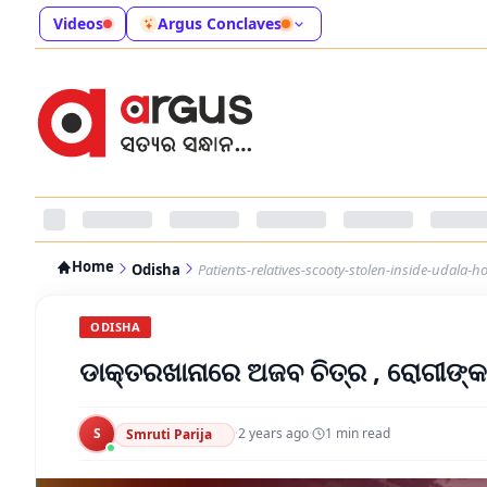
Videos
Argus Conclaves
Home
Odisha
Patients-relatives-scooty-stolen-inside-udala-ho
ODISHA
ଡାକ୍ତରଖାନାରେ ଅଜବ ଚିତ୍ର , ରୋଗୀଙ୍କ 
S
·
2 years ago
·
1
min read
Smruti Parija