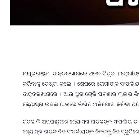
ମୟୂରଭଞ୍ଜ: ଡାକ୍ତରଖାନାରେ ଅଜବ ଚିତ୍ର । ରୋଗୀଙ୍କ
କରିବାକୁ ଚେଷ୍ଟା କଲେ । ଶେଷରେ ରୋଗୀଙ୍କ ସଂପର୍କୀ
ଡାକ୍ତରଖାନାରେ । ଆଉ ପୁରା ଚୋରି ଘଟଣାର ଲାଇଭ ଭିଜୁ
ଜ୍ୟୋସ୍ନା ଉଦଳା ଥାନାରେ ଲିଖିତ ଅଭିଯୋଗ କରିବା 
ଗତକାଲି ଅପରାହ୍ନରେ ଜ୍ୟୋସ୍ନା ନାୟକଙ୍କ ସଂପର୍କୀୟ ଡା
ଜ୍ୟୋସ୍ନା ନାୟକ ନିଜ ସଂପର୍କୀୟଙ୍କ ନିକଟକୁ ନିଜ ସ୍କୁଟି