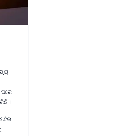
ାଯ୍ୟ
ା ପରେ
ିଛି ।
ମହିଳା
ୁ