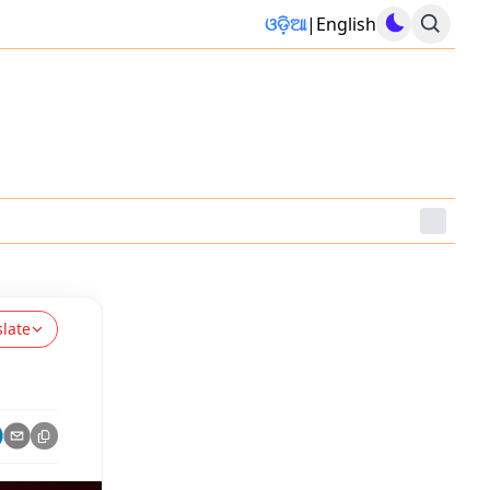
ଓଡ଼ିଆ
|
English
slate