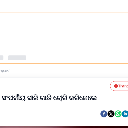
spital
Tran
ସଂପର୍କୀୟ ସାଜି ଗାଡି ଚୋରି କରିନେଲେ