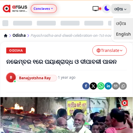
Conclaves
ଓଡ଼ିଆ
ଓଡ଼ିଆ
Argus Agri Vikas
English
Odisha
Payashradha-and-diwali-celebration-on-1st-november
Argus Nari Shakti
Translate
ODISHA
Argus Education Next
ନଭେମ୍ବର ୧ରେ ପୟାଶ୍ରାଦ୍ଧ ଓ ଦୀପାବଳୀ ପାଳନ
Argus Health Connect
B
·
1 year ago
Banajyotshna Ray
Argus Swaad Odisha
Argus Chalo Dekhein Apna Desh