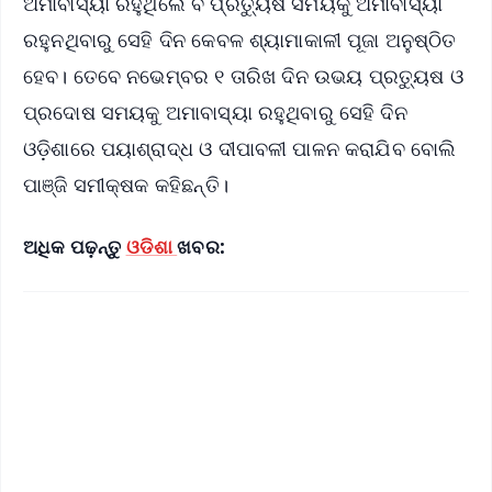
ଅମାବାସ୍ୟା ରହୁଥିଲେ ବି ପ୍ରତ୍ୟୁଷ ସମୟକୁ ଅମାବାସ୍ୟା
ରହୁନଥିବାରୁ ସେହି ଦିନ କେବଳ ଶ୍ୟାମାକାଳୀ ପୂଜା ଅନୁଷ୍ଠିତ
ହେବ। ତେବେ ନଭେମ୍ବର ୧ ତାରିଖ ଦିନ ଉଭୟ ପ୍ରତ୍ୟୁଷ ଓ
ପ୍ରଦୋଷ ସମୟକୁ ଅମାବାସ୍ୟା ରହୁଥିବାରୁ ସେହି ଦିନ
ଓଡ଼ିଶାରେ ପୟାଶ୍ରାଦ୍ଧ ଓ ଦୀପାବଳୀ ପାଳନ କରାଯିବ ବୋଲି
ପାଞ୍ଜି ସମୀକ୍ଷକ କହିଛନ୍ତି।
ଅଧିକ ପଢ଼ନ୍ତୁ
ଓଡିଶା
ଖବର: