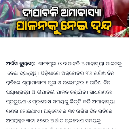
ଅର୍ଗସ ବ୍ୟୁରୋ:
କାଳୀପୂଜା ଓ ଦୀପାବଳି ଅମାବାସ୍ୟା ପାଳନକୁ
ନେଇ ଦ୍ବନ୍ଦ୍ୱ। ଓଡ଼ିଶାରେ ଅକ୍ଟୋବର ୩୧ ତାରିଖ ଦିନ
ରାତିରେ ଶ୍ୟାମାକାଳୀ ପୂଜା ଓ ନଭେମ୍ବର ୧ ତାରିଖ ଦିନ
ପୟାଶ୍ରାଦ୍ଧ ଓ ଦୀପାବଳୀ ପାଳନ କରାଯିବ। ସାଧରଣତଃ
ପ୍ରତ୍ୟୁଷ ଓ ପ୍ରଦୋଷ ସମୟକୁ ଭିତ୍ତି କରି ଅମାବାସ୍ୟା
ଗଣନା ହୋଇଥାଏ। ଅକ୍ଟୋବର ୩୧ ତାରିଖ ଦିନ ରାତିରେ
ଅପରାହ୍ନ ୩ଟା ୧୫ରେ ଅର୍ଥାତ ପ୍ରଦୋଷ ସମୟକୁ