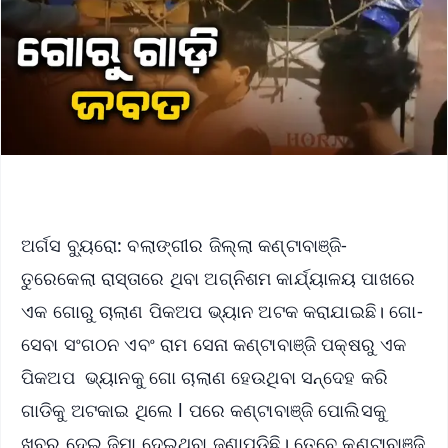
ଅର୍ଗସ ବ୍ୟୁରୋ: ବଲାଙ୍ଗୀର ଜିଲ୍ଲା କଣ୍ଟାବାଞ୍ଜି-
ତୁରେକେଲା ରାସ୍ତାରେ ଥିବା ଅଗ୍ନିଶମ କାର୍ଯ୍ୟାଳୟ ପାଖରେ
ଏକ ଗୋରୁ ଚାଲାଣ ପିକଅପ ଭ୍ୟାନ ଅଟକ କରାଯାଇଛି। ଗୋ-
ସେବା ସଂଗଠନ ଏବଂ ରାମ ସେନା କଣ୍ଟାବାଞ୍ଜି ପକ୍ଷରୁ ଏକ
ପିକଅପ ଭ୍ୟାନକୁ ଗୋ ଚାଲାଣ ହେଉଥିବା ସନ୍ଦେହ କରି
ଗାଡିକୁ ଅଟକାଇ ଥିଲେ l ପରେ କଣ୍ଟାବାଞ୍ଜି ପୋଲିସକୁ
ଖବର ଦେଇ ଜିମା ଦେଇଥିବା ଜଣାପଡିଛି। ତେବେ କଣ୍ଟାବାଞ୍ଜି