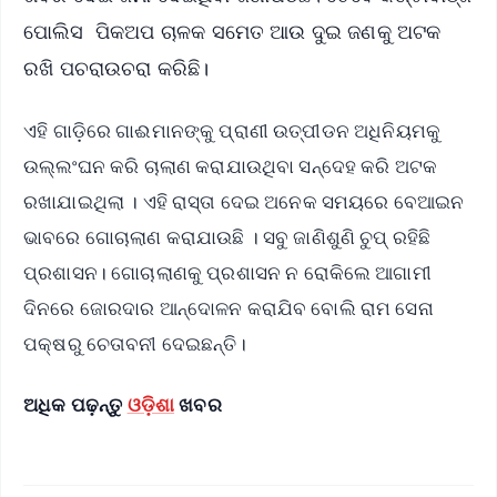
ପୋଲିସ ପିକଅପ ଚାଳକ ସମେତ ଆଉ ଦୁଇ ଜଣକୁ ଅଟକ
ରଖି ପଚରାଉଚରା କରିଛି।
ଏହି ଗାଡ଼ିରେ ଗାଈମାନଙ୍କୁ ପ୍ରାଣୀ ଉତ୍ପୀଡନ ଅଧିନିୟମକୁ
ଉଲ୍ଲଂଘନ କରି ଚାଲାଣ କରାଯାଉଥିବା ସନ୍ଦେହ କରି ଅଟକ
ରଖାଯାଇଥିଲା । ଏହି ରାସ୍ତା ଦେଇ ଅନେକ ସମୟରେ ବେଆଇନ
ଭାବରେ ଗୋଚାଲାଣ କରାଯାଉଛି । ସବୁ ଜାଣିଶୁଣି ଚୁପ୍ ରହିଛି
ପ୍ରଶାସନ। ଗୋଚାଲାଣକୁ ପ୍ରଶାସନ ନ ରୋକିଲେ ଆଗାମୀ
ଦିନରେ ଜୋରଦାର ଆନ୍ଦୋଳନ କରାଯିବ ବୋଲି ରାମ ସେନା
ପକ୍ଷରୁ ଚେତାବନୀ ଦେଇଛନ୍ତି।
ଅଧିକ ପଢ଼ନ୍ତୁ
ଓଡ଼ିଶା
ଖବର