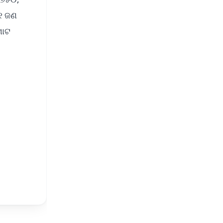
୯୧ ଜଣ
ମୋଟ
FREE
⭐
s