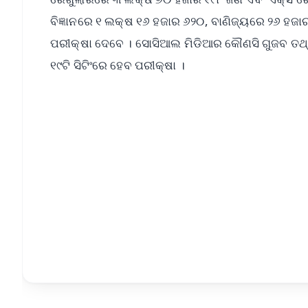
ବିଜ୍ଞାନରେ ୧ ଲକ୍ଷ ୧୬ ହଜାର ୬୨୦, ବାଣିଜ୍ୟରେ ୨୬ ହଜ
ପରୀକ୍ଷା ଦେବେ । ସୋସିଆଲ ମିଡିଆର କୌଣସି ଗୁଜବ ତଥ୍ୟକୁ
୧୯ଟି ସିଟିଂରେ ହେବ ପରୀକ୍ଷା ।
📱 Get Argus News App
📰 60 Word News
🎬 Argus Podcast
🔔 Free Notification Alerts
Download Free:
Android - Scan QR
i