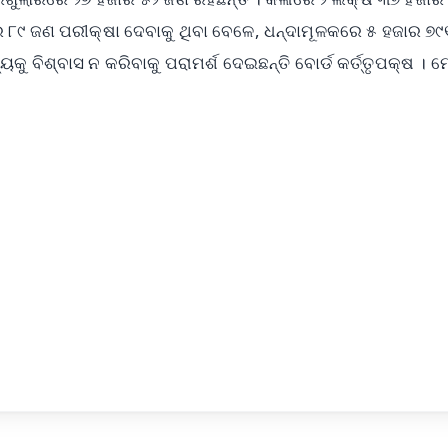
ାର ୮୯ ଜଣ ପରୀକ୍ଷା ଦେବାକୁ ଥିବା ବେଳେ, ଧନ୍ଦାମୂଳକରେ ୫ ହଜାର ୭
 ବିଶ୍ବାସ ନ କରିବାକୁ ପରାମର୍ଶ ଦେଇଛନ୍ତି ବୋର୍ଡ କର୍ତ୍ତୃପକ୍ଷ । 
✨
📺 Live TV and Breaking News
⭐
⭐
⭐
⭐
4.8 Rating
50K+ Download
OS - Scan QR