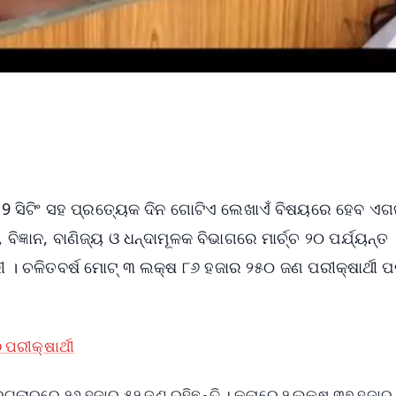
 19 ସିଟିଂ ସହ ପ୍ରତ୍ୟେକ ଦିନ ଗୋଟିଏ ଲେଖାଏଁ ବିଷୟରେ ହେବ ଏଗଜ
ବିଜ୍ଞାନ, ବାଣିଜ୍ୟ ଓ ଧନ୍ଦାମୂଳକ ବିଭାଗରେ ମାର୍ଚ୍ଚ ୨୦ ପର୍ଯ୍ୟନ୍ତ
। ଚଳିତବର୍ଷ ମୋଟ୍‌ ୩ ଲକ୍ଷ ୮୬ ହଜାର ୨୫୦ ଜଣ ପରୀକ୍ଷାର୍ଥୀ ପ
ପରୀକ୍ଷାର୍ଥୀ
ଗୁଲାରରେ ୨୬ ହଜାର ୫୨ ଜଣ ରହିଛନ୍ତି । କଳାରେ ୨ ଲକ୍ଷ ୩୭ ହଜାର