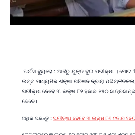
ଅର୍ଗସ ବ୍ୟୁରୋ : ଆଜିଠୁ ଯୁକ୍ତ ଦୁଇ ପରୀକ୍ଷା । ମୋଟ
ଉଚ୍ଚ ମାଧ୍ୟମିକ ଶିକ୍ଷା ପରିଷଦ ଦ୍ବାରା ପରିଚାଳିତକଳା, 
ପରୀକ୍ଷା ଦେବେ ୩ ଲକ୍ଷ ୮୬ ହଜାର ୨୫୦ ଛାତ୍ରଛାତ୍ରୀ 
ଦେବେ।
ଅଧିକ ପଢନ୍ତୁ :
ପରୀକ୍ଷା ଦେବେ ୩ ଲକ୍ଷ ୮୬ ହଜାର ୨୫୦ 
ରେଗୁଲାରରେ ୩ ଲକ୍ଷ ୬୦ ହଜାର ୧୯୮ ଜଣ ଏବଂ ଏକ୍ସ ରେ