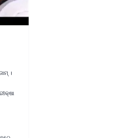
ାମ୍ ।
ରୀକ୍ଷା
 ୭୫୦,