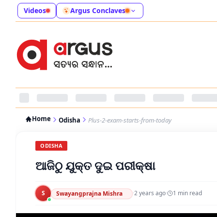
Videos
Argus Conclaves
Home
Odisha
Plus-2-exam-starts-from-today
ODISHA
ଆଜିଠୁ ଯୁକ୍ତ ଦୁଇ ପରୀକ୍ଷା
S
·
2 years ago
·
1
min read
Swayangprajna Mishra