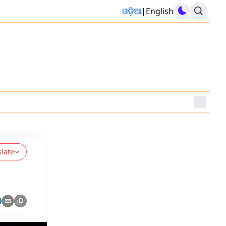
ଓଡ଼ିଆ
|
English
slate