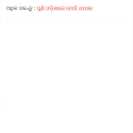
ଅଧିକ ପଢନ୍ତୁ :
ପୁଣି ଓଡ଼ିଶାରେ ମୋଦି ଧମାକା
✨
📱 Get Argus News App