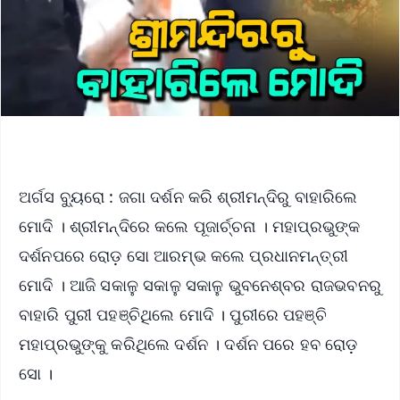
ଅର୍ଗସ ବ୍ୟୁରୋ : ଜଗା ଦର୍ଶନ କରି ଶ୍ରୀମନ୍ଦିରୁ ବାହାରିଲେ
ମୋଦି । ଶ୍ରୀମନ୍ଦିରେ କଲେ ପୂଜାର୍ଚ୍ଚନା । ମହାପ୍ରଭୁଙ୍କ
ଦର୍ଶନପରେ ରୋଡ଼ ସୋ ଆରମ୍ଭ କଲେ ପ୍ରଧାନମନ୍ତ୍ରୀ
ମୋଦି । ଆଜି ସକାଳୁ ସକାଳୁ ସକାଳୁ ଭୁବନେଶ୍ବର ରାଜଭବନରୁ
ବାହାରି ପୁରୀ ପହଞ୍ଚିଥିଲେ ମୋଦି । ପୁରୀରେ ପହଞ୍ଚି
ମହାପ୍ରଭୁଙ୍କୁ କରିଥିଲେ ଦର୍ଶନ । ଦର୍ଶନ ପରେ ହବ ରୋଡ଼
ସୋ ।