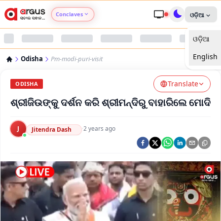
Conclaves
ଓଡ଼ିଆ
ଓଡ଼ିଆ
Argus Agri Vikas
English
Odisha
Pm-modi-puri-visit
Argus Nari Shakti
Translate
ODISHA
Argus Education Next
ଶ୍ରୀଜିଉଙ୍କୁ ଦର୍ଶନ କରି ଶ୍ରୀମନ୍ଦିରୁ ବାହାରିଲେ ମୋଦି
Argus Health Connect
J
·
2 years ago
Jitendra Dash
Argus Swaad Odisha
Argus Chalo Dekhein Apna Desh