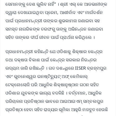
ସେମାନଙ୍କୁ ଦେଶ ଭୁଲିବ ନାହିଁ” । ଶ୍ରୀ ଏଲ୍ କେ ଆଡଭାନୀଙ୍କ
ଦ୍ୱାରା ଦେଖାଯାଇଥିବା ପ୍ରେମ, ଆଶୀର୍ବାଦ ଏବଂ ମାର୍ଗଦର୍ଶନ
ପାଇଁ ପ୍ରଧାନମନ୍ତ୍ରୀ ତାଙ୍କର ଶୁଭକାମନା ଜଣାଇବା ସହ
ସମସ୍ତ ନାଗରିକଙ୍କ ତରଫରୁ ତାଙ୍କୁ ଅଭିନନ୍ଦନ ଜଣାଇବା
ସହିତ ତାଙ୍କର ଦୀର୍ଘ ଜୀବନ ପାଇଁ ପ୍ରାର୍ଥନା କରିଥିଲେ ।
ପ୍ରଧାନମନ୍ତ୍ରୀ କହିଛନ୍ତି ଯେ ଓଡିଶାକୁ ଶିକ୍ଷାର କେନ୍ଦ୍ର
ତଥା ଦକ୍ଷତା ବିକାଶ ପାଇଁ କେନ୍ଦ୍ର ସରକାର ନିରନ୍ତର
ଉଦ୍ୟମ ଜାରି ରଖିଛନ୍ତି । ଗତ ଦଶନ୍ଧିରେ IISER ବ୍ରହ୍ମପୁର
ଏବଂ ଭୁବନେଶ୍ୱର ଇନଷ୍ଟିଚ୍ୟୁଟ୍ ଅଫ୍ କେମିକାଲ୍
ଟେକ୍ନୋଲୋଜି ପରି ଆଧୁନିକ ଶିକ୍ଷାନୁଷ୍ଠାନ ଗଠନ ସହିତ
ଓଡିଶାର ଯୁବକଙ୍କ ଭାଗ୍ୟ ବଦଳିଛି । ବର୍ତ୍ତମାନ, ଆଧୁନିକ
ପରିଚାଳନା ପ୍ରତିଷ୍ଠାନ ଭାବରେ ଆଇଆଇଏମ୍ ସମ୍ବଲପୁର
ପ୍ରତିଷ୍ଠା ହେବା ସହିତ ରାଜ୍ୟର ଭୂମିକା ଆହୁରି ମଜବୁତ ହେଉଛି