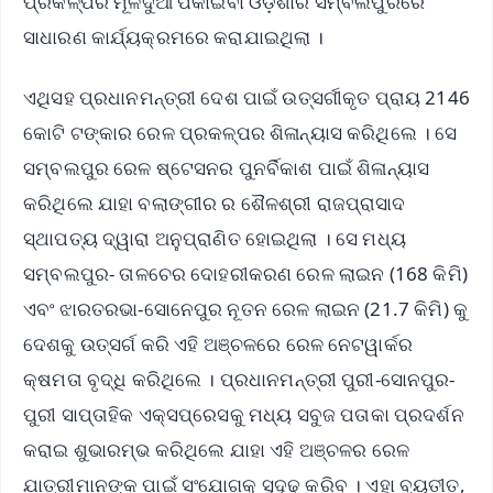
ପ୍ରକଳ୍ପର ମୂଳଦୁଆ ପକାଇବା ଓଡ଼ିଶାର ସମ୍ବଲପୁରରେ
ସାଧାରଣ କାର୍ଯ୍ୟକ୍ରମରେ କରାଯାଇଥିଲା ।
ଏଥିସହ ପ୍ରଧାନମନ୍ତ୍ରୀ ଦେଶ ପାଇଁ ଉତ୍ସର୍ଗୀକୃତ ପ୍ରାୟ 2146
କୋଟି ଟଙ୍କାର ରେଳ ପ୍ରକଳ୍ପର ଶିଳାନ୍ୟାସ କରିଥିଲେ । ସେ
ସମ୍ବଲପୁର ରେଳ ଷ୍ଟେସନର ପୁନର୍ବିକାଶ ପାଇଁ ଶିଳାନ୍ୟାସ
କରିଥିଲେ ଯାହା ବଲାଙ୍ଗୀର ର ଶୈଳଶ୍ରୀ ରାଜପ୍ରାସାଦ
ସ୍ଥାପତ୍ୟ ଦ୍ୱାରା ଅନୁପ୍ରାଣିତ ହୋଇଥିଲା । ସେ ମଧ୍ୟ
ସମ୍ବଲପୁର- ତାଳଚେର ଦୋହରୀକରଣ ରେଳ ଲାଇନ (168 କିମି)
ଏବଂ ଝାରତରଭା-ସୋନେପୁର ନୂତନ ରେଳ ଲାଇନ (21.7 କିମି) କୁ
ଦେଶକୁ ଉତ୍ସର୍ଗ କରି ଏହି ଅଞ୍ଚଳରେ ରେଳ ନେଟୱାର୍କର
କ୍ଷମତା ବୃଦ୍ଧି କରିଥିଲେ । ପ୍ରଧାନମନ୍ତ୍ରୀ ପୁରୀ-ସୋନପୁର-
ପୁରୀ ସାପ୍ତାହିକ ଏକ୍ସପ୍ରେସକୁ ମଧ୍ୟ ସବୁଜ ପତାକା ପ୍ରଦର୍ଶନ
କରାଇ ଶୁଭାରମ୍ଭ କରିଥିଲେ ଯାହା ଏହି ଅଞ୍ଚଳର ରେଳ
ଯାତ୍ରୀମାନଙ୍କ ପାଇଁ ସଂଯୋଗକୁ ସୁଦୃଢ କରିବ । ଏହା ବ୍ୟତୀତ,