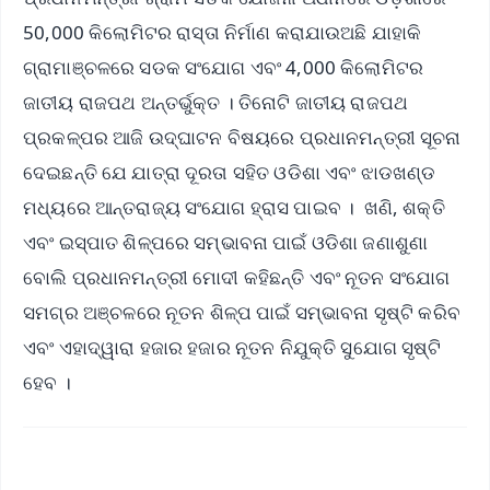
50,000 କିଲୋମିଟର ରାସ୍ତା ନିର୍ମାଣ କରାଯାଉଅଛି ଯାହାକି
ଗ୍ରାମାଞ୍ଚଳରେ ସଡକ ସଂଯୋଗ ଏବଂ 4,000 କିଲୋମିଟର
ଜାତୀୟ ରାଜପଥ ଅନ୍ତର୍ଭୁକ୍ତ । ତିନୋଟି ଜାତୀୟ ରାଜପଥ
ପ୍ରକଳ୍ପର ଆଜି ଉଦ୍ଘାଟନ ବିଷୟରେ ପ୍ରଧାନମନ୍ତ୍ରୀ ସୂଚନା
ଦେଇଛନ୍ତି ଯେ ଯାତ୍ରା ଦୂରତା ସହିତ ଓଡିଶା ଏବଂ ଝାଡଖଣ୍ଡ
ମଧ୍ୟରେ ଆନ୍ତରାଜ୍ୟ ସଂଯୋଗ ହ୍ରାସ ପାଇବ । ଖଣି, ଶକ୍ତି
ଏବଂ ଇସ୍ପାତ ଶିଳ୍ପରେ ସମ୍ଭାବନା ପାଇଁ ଓଡିଶା ଜଣାଶୁଣା
ବୋଲି ପ୍ରଧାନମନ୍ତ୍ରୀ ମୋଦୀ କହିଛନ୍ତି ଏବଂ ନୂତନ ସଂଯୋଗ
ସମଗ୍ର ଅଞ୍ଚଳରେ ନୂତନ ଶିଳ୍ପ ପାଇଁ ସମ୍ଭାବନା ସୃଷ୍ଟି କରିବ
ଏବଂ ଏହାଦ୍ୱାରା ହଜାର ହଜାର ନୂତନ ନିଯୁକ୍ତି ସୁଯୋଗ ସୃଷ୍ଟି
ହେବ ।