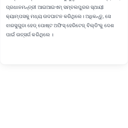
ପ୍ରଧାନମନ୍ତ୍ରୀ ଆଇଆଇଏମ୍ ସମ୍ବଲପୁରର ସ୍ଥାୟୀ
କ୍ୟାମ୍ପସକୁ ମଧ୍ୟ ଉଦଘାଟନ କରିଥିଲେ। ଅଧିକନ୍ତୁ, ସେ
ଝାରସୁଗୁଡା ହେଡ୍ ପୋଷ୍ଟ ଅଫିସ୍ ହେରିଟେଜ୍ ବିଲ୍ଡିଂକୁ ଦେଶ
ପାଇଁ ଉତ୍ସର୍ଗ କରିଥିଲେ ।