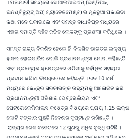
। ମହାମାରୀ ସମୟରେ ସେ ଆଇଆଇଏମ୍ (ଇଣ୍ଡିଆନ୍
ଇନଷ୍ଟିଚ୍ୟୁଟ୍ ଅଫ୍ ମ୍ୟାନେଜମେଣ୍ଟ) ର ମୂଳଦୁଆ ପକାଇବା
କଥା ମନେ ପକାଇଲେ ଏବଂ ସମସ୍ତ ବାଧାବିଘ୍ନ ମଧ୍ୟରେ
ଏହାର ସମାପ୍ତି ସହିତ ଜଡିତ ଲୋକଙ୍କୁ ପ୍ରଶଂସା କରିଥିଲେ ।
ସମସ୍ତ ରାଜ୍ୟ ବିକଶିତ ହେଲେ ହିଁ ବିକଶିତ ଭାରତର ଲକ୍ଷ୍ୟ
ହାସଲ ହୋଇପାରିବ ବୋଲି ପ୍ରଧାନମନ୍ତ୍ରୀ ମୋଦୀ କହିଛନ୍ତି
ଏବଂ ପ୍ରତ୍ୟେକ କ୍ଷେତ୍ରରେ ଓଡିଶାକୁ ସର୍ବାଧିକ ସହାୟତା
ପ୍ରଦାନ କରିବା ବିଷୟରେ ସେ କହିଛନ୍ତି । ଗତ 10 ବର୍ଷ
ମଧ୍ୟରେ କେନ୍ଦ୍ର ସରକାରଙ୍କ ଉଦ୍ୟମକୁ ଆଲୋକିତ କରି
ପ୍ରଧାନମନ୍ତ୍ରୀ ଓଡିଶାର ପେଟ୍ରୋଲିୟମ ଏବଂ
ପେଟ୍ରୋକେମିକାଲ୍ସ କ୍ଷେତ୍ର ବିଷୟରେ ପ୍ରାୟ 1.25 ଲକ୍ଷ
କୋଟି ଟଙ୍କାର ପୁଞ୍ଜି ନିବେଶର ଦୃଷ୍ଟାନ୍ତ ରଖିଛନ୍ତି ।
ରାଜ୍ୟର ରେଳ ବଜେଟରେ 12 ଗୁଣରୁ ଅଧିକ ବୃଦ୍ଧି ଘଟିଛି ।
ପ୍ରଧାନମନ୍ତ୍ରୀ ଗ୍ରାମ ସଡକ ଯୋଜନା ଅଧୀନରେ ଓଡ଼ିଶାରେ