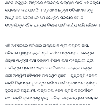
ଖନନ କରୁଥିବା ଅଞ୍ଚଳର ଲୋକଙ୍କ କଲ୍ୟାଣ ପାଇଁ ଏହି ଟଙ୍କା
ବ୍ୟବହାର କରାଯାଉଛି” । ପ୍ରଧାନମନ୍ତ୍ରୀ ଓଡିଶାବାସୀଙ୍କୁ
ଆଶ୍ୱାସନା ଦେଇଛନ୍ତି ଯେ କେନ୍ଦ୍ର ସରକାର ସମାନ
ଉତ୍ସର୍ଗୀକୃତ ସହିତ ରାଜ୍ୟର ବିକାଶ ପାଇଁ କାର୍ଯ୍ୟ ଜାରି ରଖିବେ ।
ଏହି ଅବସରରେ ଓଡିଶାର ରାଜ୍ୟପାଳ ଶ୍ରୀ ରଘୁବର ଦାସ,
ଓଡିଶାର ମୁଖ୍ୟମନ୍ତ୍ରୀ ଶ୍ରୀ ନବୀନ ପଟ୍ଟନାୟକ, କେନ୍ଦ୍ର
ଶିକ୍ଷା ମନ୍ତ୍ରୀ ତଥା ଦକ୍ଷତା ବିକାଶ ତଥା ଉଦ୍ୟୋଗୀ ଶ୍ରୀ
ଧର୍ମେନ୍ଦ୍ର ପ୍ରଧାନ ଏବଂ ରେଳ ବିଭାଗର କେନ୍ଦ୍ର ମନ୍ତ୍ରୀ
ଶ୍ରୀ ଅଶ୍ୱିନୀ ବୈଷ୍ଣବ ଉପସ୍ଥିତ ଥିଲେ । ପୃଷ୍ଠଭୂମି ଦେଶର
ଶକ୍ତି ନିରାପତ୍ତାକୁ ମଜବୁତ କରିବା ପାଇଁ ପ୍ରଧାନମନ୍ତ୍ରୀଙ୍କ
ଦୂରଦୃଷ୍ଟି ଅନୁଯାୟୀ, ଉଦ୍ଘାଟନ, ଦେଶ ପ୍ରତି ଉତ୍ସର୍ଗୀକୃତ
ତଥା ଶକ୍ତି କ୍ଷେତ୍ରକୁ ବୃଦ୍ଧି କରିବା ଉଦ୍ଦେଶ୍ୟରେ ଏକାଧିକ