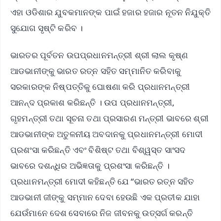
ଏହା ଓଡିଶାର ଯୁବକମାନଙ୍କ ପାଇଁ ହଜାର ହଜାର ନୂତନ ନିଯୁକ୍ତି
ସୁଯୋଗ ସୃଷ୍ଟି କରିବ ।
ଭାରତର ପୂର୍ବତନ ଉପପ୍ରଧାନମନ୍ତ୍ରୀ ଶ୍ରୀ ଲାଲ କୃଷ୍ଣ
ଆଡଭାନୀଙ୍କୁ ଭାରତ ରତ୍ନ ସହିତ ସମ୍ମାନିତ କରିବାକୁ
ସରକାରଙ୍କ ନିଷ୍ପତ୍ତିକୁ ଘୋଷଣା କରି ପ୍ରଧାନମନ୍ତ୍ରୀ
ଆନନ୍ଦ ପ୍ରକାଶ କରିଛନ୍ତି । ଉପ ପ୍ରଧାନମନ୍ତ୍ରୀ,
ଗୃହମନ୍ତ୍ରୀ ତଥା ସୂଚନା ତଥା ପ୍ରସାରଣ ମନ୍ତ୍ରୀ ଭାବରେ ଶ୍ରୀ
ଆଡଭାନୀଙ୍କ ଅତୁଳନୀୟ ଅବଦାନକୁ ପ୍ରଧାନମନ୍ତ୍ରୀ ମୋଦୀ
ପ୍ରଶଂସା କରିଛନ୍ତି ଏବଂ ବିଶିଷ୍ଟ ତଥା ବିଶ୍ୱସ୍ତ ସାଂସଦ
ଭାବରେ ଦଶନ୍ଧିର ଅଭିଜ୍ଞତାକୁ ପ୍ରଶଂସା କରିଛନ୍ତି ।
ପ୍ରଧାନମନ୍ତ୍ରୀ ମୋଦୀ କହିଛନ୍ତି ଯେ “ଭାରତ ରତ୍ନ ସହିତ
ଆଡଭାନୀ ଜୀଙ୍କୁ ସମ୍ମାନ ଦେବା ହେଉଛି ଏକ ପ୍ରତୀକ ଯାହା
ଯେଉଁମାନେ ଦେଶ ସେବାରେ ନିଜ ଜୀବନକୁ ଉତ୍ସର୍ଗ କରନ୍ତି