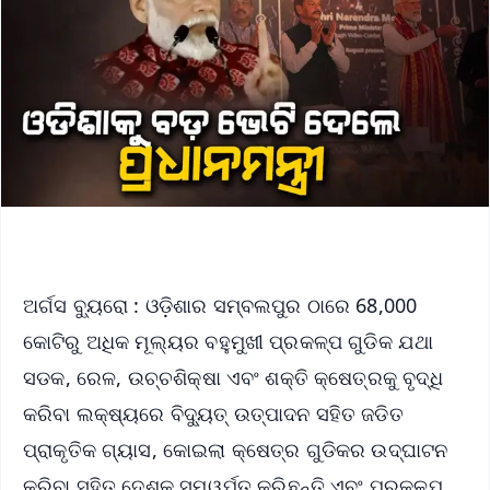
ଅର୍ଗସ ବ୍ୟୁରୋ : ଓଡ଼ିଶାର ସମ୍ବଲପୁର ଠାରେ 68,000
କୋଟିରୁ ଅଧିକ ମୂଲ୍ୟର ବହୁମୁଖୀ ପ୍ରକଳ୍ପ ଗୁଡିକ ଯଥା
ସଡକ, ରେଳ, ଉଚ୍ଚଶିକ୍ଷା ଏବଂ ଶକ୍ତି କ୍ଷେତ୍ରକୁ ବୃଦ୍ଧି
କରିବା ଲକ୍ଷ୍ୟରେ ବିଦ୍ୟୁତ୍ ଉତ୍ପାଦନ ସହିତ ଜଡିତ
ପ୍ରାକୃତିକ ଗ୍ୟାସ, କୋଇଲା କ୍ଷେତ୍ର ଗୁଡିକର ଉଦ୍ଘାଟନ
କରିବା ସହିତ ଦେଶକୁ ସମ୍ୱର୍ପ୍ତ କରିଛନ୍ତି ଏବଂ ପ୍ରକଳ୍ପ