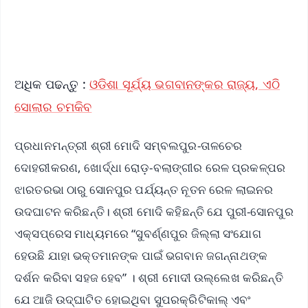
Android - Scan QR
iOS - Scan QR
ଅଧିକ ପଢନ୍ତୁ :
ଓଡିଶା ସୂର୍ଯ୍ୟ ଭଗବାନଙ୍କର ରାଜ୍ୟ, ଏଠି
ସୋଲାର ଚମକିବ
ପ୍ରଧାନମନ୍ତ୍ରୀ ଶ୍ରୀ ମୋଦି ସମ୍ବଲପୁର-ତାଳଚେର
ଦୋହରୀକରଣ, ଖୋର୍ଦ୍ଧା ରୋଡ଼-ବଲାଙ୍ଗୀର ରେଳ ପ୍ରକଳ୍ପର
ଝାରତରଭା ଠାରୁ ସୋନପୁର ପର୍ଯ୍ୟନ୍ତ ନୂତନ ରେଳ ଲାଇନର
ଉଦଘାଟନ କରିଛନ୍ତି। ଶ୍ରୀ ମୋଦି କହିଛନ୍ତି ଯେ ପୁରୀ-ସୋନପୁର
ଏକ୍ସପ୍ରେସ ମାଧ୍ୟମରେ “ସୁବର୍ଣ୍ଣପୁର ଜିଲ୍ଲା ସଂଯୋଗ
ହେଉଛି ଯାହା ଭକ୍ତମାନଙ୍କ ପାଇଁ ଭଗବାନ ଜଗନ୍ନାଥଙ୍କ
ଦର୍ଶନ କରିବା ସହଜ ହେବ” । ଶ୍ରୀ ମୋଦୀ ଉଲ୍ଲେଖ କରିଛନ୍ତି
ଯେ ଆଜି ଉଦ୍ଘାଟିତ ହୋଇଥିବା ସୁପରକ୍ରିଟିକାଲ୍ ଏବଂ