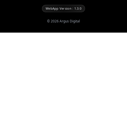
WebApp Version : 1.3.0
©
2026
Argus Digital