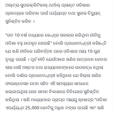
ଅଲ୍ଟ୍ରା-ସୁପରକ୍ରିଟିକାଲ୍ ଥର୍ମାଲ୍ ପ୍ଲାଣ୍ଟ ଓଡିଶାର
ପ୍ରତ୍ୟେକ ପରିବାର ପାଇଁ ପର୍ଯ୍ୟାପ୍ତ ତଥା ସୁଲଭ ବିଦ୍ୟୁତ୍
ସୁନିଶ୍ଚିତ କରିବ ।
"ଗତ 10 ବର୍ଷ ମଧ୍ୟରେ କେନ୍ଦ୍ର ସରକାର କରିଥିବା ନୀତିରୁ
ଓଡିଶା ବହୁ ଉପକୃତ ହୋଇଛି" ବୋଲି ପ୍ରଧାନମନ୍ତ୍ରୀ କହିଛନ୍ତି
ଯେ ଖଣି ନୀତିରେ ପରିବର୍ତ୍ତନ ପରେ ଓଡିଶାର ଆୟ 10 ଗୁଣ
ବୃଦ୍ଧି ପାଇଛି । ପୂର୍ବ ନୀତି ଯେଉଁଠାରେ ଖଣିଜ ଉତ୍ପାଦନ ହେବାର
ଲାଭ ସେହି ଅଞ୍ଚଳ ତଥା ରାଜ୍ୟମାନଙ୍କରେ ଉପଲବ୍ଧ ନଥିଲା
ବୋଲି ଦର୍ଶାଇ ପ୍ରଧାନମନ୍ତ୍ରୀ କହିଥିଲେ ଯେ ଜିଲ୍ଲା ଖଣିଜ
ଫାଉଣ୍ଡେସନ ଗଠନ ସହିତ ଏହି ସମସ୍ୟାର ସମାଧାନ
କରାଯାଇଥିଲା ଯାହା ସମାନ ବିକାଶରେ ବିନିଯୋଗ ସୁନିଶ୍ଚିତ
କରିଥିଲା । ଖଣି ମାଧ୍ୟମରେ ପ୍ରାପ୍ତ ଆୟରୁ କ୍ଷେତ୍ର “ଓଡିଶା
ଏପର୍ଯ୍ୟନ୍ତ 25,000 କୋଟିରୁ ଅଧିକ ଟଙ୍କା ପାଇଛି ଏବଂ ଖଣି