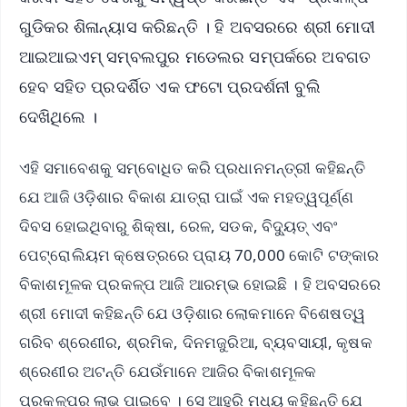
ଗୁଡିକର ଶିଳାନ୍ୟାସ କରିଛନ୍ତି । ହି ଅବସରରେ ଶ୍ରୀ ମୋଦୀ
ଆଇଆଇଏମ୍ ସମ୍ବଲପୁର ମଡେଲର ସମ୍ପର୍କରେ ଅବଗତ
ହେବ ସହିତ ପ୍ରଦର୍ଶିତ ଏକ ଫଟୋ ପ୍ରଦର୍ଶନୀ ବୁଲି
ଦେଖିଥିଲେ ।
ଏହି ସମାବେଶକୁ ସମ୍ବୋଧିତ କରି ପ୍ରଧାନମନ୍ତ୍ରୀ କହିଛନ୍ତି
ଯେ ଆଜି ଓଡ଼ିଶାର ବିକାଶ ଯାତ୍ରା ପାଇଁ ଏକ ମହତ୍ୱପୂର୍ଣ୍ଣ
ଦିବସ ହୋଇଥିବାରୁ ଶିକ୍ଷା, ରେଳ, ସଡକ, ବିଦ୍ୟୁତ୍ ଏବଂ
ପେଟ୍ରୋଲିୟମ କ୍ଷେତ୍ରରେ ପ୍ରାୟ 70,000 କୋଟି ଟଙ୍କାର
ବିକାଶମୂଳକ ପ୍ରକଳ୍ପ ଆଜି ଆରମ୍ଭ ହୋଇଛି । ହି ଅବସରରେ
ଶ୍ରୀ ମୋଦୀ କହିଛନ୍ତି ଯେ ଓଡ଼ିଶାର ଲୋକମାନେ ବିଶେଷତ୍ୱ
ଗରିବ ଶ୍ରେଣୀର, ଶ୍ରମିକ, ଦିନମଜୁରିଆ, ବ୍ୟବସାୟୀ, କୃଷକ
ଶ୍ରେଣୀର ଅଟନ୍ତି ଯେଉଁମାନେ ଆଜିର ବିକାଶମୂଳକ
ପ୍ରକଳ୍ପର ଲାଭ ପାଇବେ । ସେ ଆହୁରି ମଧ୍ୟ କହିଛନ୍ତି ଯେ