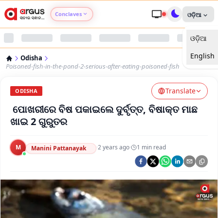
Conclaves
ଓଡ଼ିଆ
ଓଡ଼ିଆ
Argus Agri Vikas
English
Odisha
Argus Nari Shakti
Poisoned-fish-in-the-pond-2-serious-after-eating-poisoned-fish
Translate
Argus Education Next
ODISHA
ପୋଖରୀରେ ବିଷ ପକାଇଲେ ଦୁର୍ବୃତ୍ତ, ବିଷାକ୍ତ ମାଛ
Argus Health Connect
ଖାଇ 2 ଗୁରୁତର
Argus Swaad Odisha
M
·
2 years ago
·
1
min read
Manini Pattanayak
Argus Chalo Dekhein Apna Desh