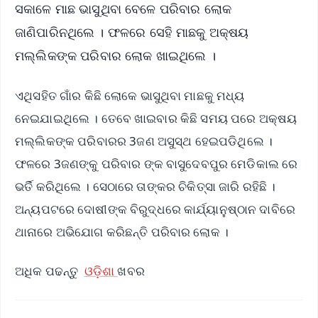
ସକାଳେ ମାଛ ଭାସୁଥିବା ବେଳେ ପରିବାର ଲୋକ
ଜାଣିପାରିନଥିଲେ । ଫଳରେ ସେହି ମାଛକୁ ଅକ୍ଷୟ
ମଲ୍ଲିକଙ୍କ ପରିବାର ଲୋକ ଖାଇଥିଲେ ।
ଏଥିସହିତ ଗାଁର କିଛି ଲୋକେ ଭାସୁଥିବା ମାଛକୁ ମଧ୍ୟ
ନେଇଯାଇଥିଲେ । ତେବେ ଖାଇବାର କିଛି ସମୟ ପରେ ଅକ୍ଷୟ
ମଲ୍ଲିକଙ୍କ ପରିବାରର 3ଜଣ ଅସୁସ୍ଥ ହେଇପଡିଥିଲେ ।
ଫଳରେ 3ଜଣଙ୍କୁ ପରିବାର ଙ୍କ ବାସୁଦେବପୁର ମେଡିକାଲ ରେ
ଭର୍ତି କରିଥିଲେ । ସେଠାରେ ତାଙ୍କର ଚିକିତ୍ସା ଜାରି ରହିଛି ।
ଅନ୍ୟପଟରେ ଦୋଷୀଙ୍କ ବିରୁଦ୍ଧରେ କାର୍ଯ୍ୟାନୁଷ୍ଠାନ ଦାବିରେ
ଥାନାରେ ଅଭିଯୋଗ କରିଛନ୍ତି ପରିବାର ଲୋକ ।
ଅଧିକ ପଢନ୍ତୁ
ଓଡ଼ିଶା
ଖବର