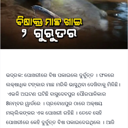
ଭଦ୍ରକ: ପୋଖରୀରେ ବିଷ ପକାଇଲେ ଦୁର୍ବୁତ୍ତ । ଫଳରେ
ଲକ୍ଷାଧିକ ଟଙ୍କାର ମାଛ ମରିକି ଭାସୁଥିବା ଦେଖିବାକୁ ମିଳିଛି।
ଏଭଳି ଅଘଟଣ ଘଟିଛି ବାସୁଦେବପୁର ପୌରପାଳିକାର
8ନମ୍ବର ୱାର୍ଡରେ । ପ୍ରବୋଧପୁର ଠାରେ ଅକ୍ଷୟ
ମଲ୍ଲିକଙ୍କର ଏକ ପୋଖରୀ ରହିଛି । ତେବେ ସେହି
ପୋଖରୀରେ କେହି ଦୁର୍ବୁତ୍ତ ବିଷ ପକାଇଦେଇଥିଲେ । ଆଜି