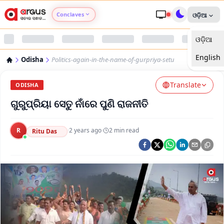
Conclaves
ଓଡ଼ିଆ
ଓଡ଼ିଆ
Argus Agri Vikas
English
Odisha
Politics-again-in-the-name-of-gurpriya-setu
Argus Nari Shakti
Translate
ODISHA
Argus Education Next
ଗୁରୁପ୍ରିୟା ସେତୁ ନାଁରେ ପୁଣି ରାଜନୀତି
Argus Health Connect
R
·
2 years ago
·
2
min read
Ritu Das
Argus Swaad Odisha
Argus Chalo Dekhein Apna Desh