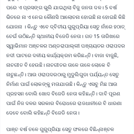
ପରେ ଏ ପ୍ରସଙ୍ଗ ଭୁଲି ଯାଇଥିଲା ବିଜୁ ଜନତା ଦଳ। 5 ବର୍ଷ
ଭିତରେ ନା ଏ ନେଇ କୌଣସି ଆଲୋଚନା ହୋଇଛି ନା ହୋଇଛି କିଛି
ଯୋଜନା । କିନ୍ତୁ ଏବେ ଦ୍ବିତୀୟ ଗୁରୁପ୍ରିୟା ସେତୁ ନାଁରେ ହଠାତ୍
ଚେଇଁ ଉଠିଛନ୍ତି ସ୍ଥାନୀୟ ବିଜେଡି ନେତା। ଗତ 15 ତାରିଖରେ
ସ୍ୱାଭିମାନ ଅଞ୍ଚଳର ଅଣ୍ଡରାପାଲ୍ଲୀ ପଞ୍ଚାୟତର ଓରାପଦର
ନଦୀ ଘାଟରେ ଦଳୀୟ କାର୍ଯ୍ୟକ୍ରମ କରିଛନ୍ତି। ବାଜା ବାଜୁଛି,
ନାଚଗୀତ ବି ହେଉଛି। ନାଚଗୀତର ତାଳେ ତାଳେ ଲୋକେ ବି
ନାଚୁଛନ୍ତି। ଆଉ ଓରାପଦରଠାରୁ ମୁଦୁଲିଗୁଡା ପର୍ଯ୍ୟନ୍ତ ସେତୁ
ନିର୍ମାଣ ପାଇଁ ଲୋକଙ୍କୁ ମତାଯାଉଛି। କିନ୍ତୁ ଏସବୁ ମିଛ ଆଉ
ପ୍ରହସନ ବୋଲି ଖୋଦ ବିଜେଡି ନେତା କହିଛନ୍ତି। ଦାବି ପୂରଣ
ପାଇଁ ନିଜ ଦଳର ସରକାର ବିରୋଧରେ ରାଜଧାନୀରେ ବି ଧାରଣା
ଦେବେ ବୋଲି କହିଛନ୍ତି ବିଜେଡି ନେତା।
ପାଞ୍ଚ ବର୍ଷ ତଳେ ଗୁରୁପ୍ରିୟା ସେତୁ ଫଳରେ ବିଛିନ୍ନାଞ୍ଚଳ