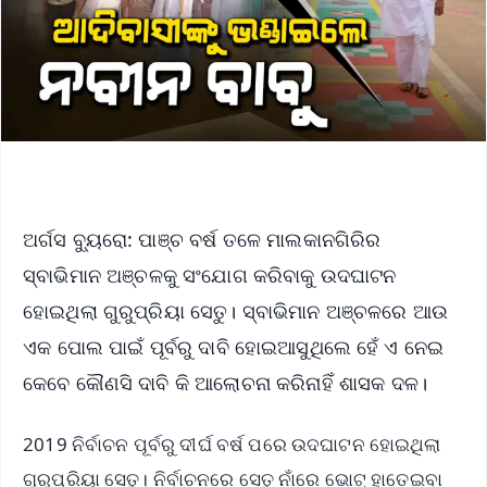
ଅର୍ଗସ ବ୍ୟୁରୋ: ପାଞ୍ଚ ବର୍ଷ ତଳେ ମାଲକାନଗିରିର
ସ୍ବାଭିମାନ ଅଞ୍ଚଳକୁ ସଂଯୋଗ କରିବାକୁ ଉଦଘାଟନ
ହୋଇଥିଲା ଗୁରୁପ୍ରିୟା ସେତୁ। ସ୍ବାଭିମାନ ଅଞ୍ଚଳରେ ଆଉ
ଏକ ପୋଲ ପାଇଁ ପୂର୍ବରୁ ଦାବି ହୋଇଆସୁଥିଲେ ହେଁ ଏ ନେଇ
କେବେ କୌଣସି ଦାବି କି ଆଲୋଚନା କରିନାହିଁ ଶାସକ ଦଳ।
2019 ନିର୍ବାଚନ ପୂର୍ବରୁ ଦୀର୍ଘ ବର୍ଷ ପରେ ଉଦଘାଟନ ହୋଇଥିଲା
ଗୁରୁପ୍ରିୟା ସେତୁ। ନିର୍ବାଚନରେ ସେତୁ ନାଁରେ ଭୋଟ୍ ହାତେଇବା