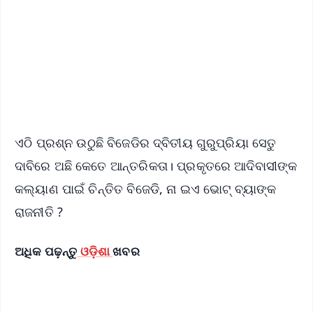
🔔 Free Notification Alerts
Download Free:
Android - Scan QR
iOS - Scan QR
ଏଠି ପ୍ରଶ୍ନ ଉଠୁଛି ବିଜେଡିର ଦ୍ବିତୀୟ ଗୁରୁପ୍ରିୟା ସେତୁ
ଦାବିରେ ଅଛି କେତେ ଆନ୍ତରିକତା। ପ୍ରକୃତରେ ଆଦିବାସୀଙ୍କ
କଲ୍ୟାଣ ପାଇଁ ଚିନ୍ତିତ ବିଜେଡି, ନା ଇଏ ଭୋଟ୍ ବ୍ୟାଙ୍କ
ରାଜନୀତି ?
ଅଧିକ ପଢ଼ନ୍ତୁ
ଓଡ଼ିଶା
ଖବର