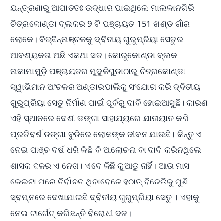
ଯନ୍ତ୍ରଣାରୁ ଆପାତତଃ ଉଦ୍ଧାର ପାଇଥିଲେ ମାଲକାନଗିରି
ଚିତ୍ରକୋଣ୍ଡା ବ୍ଲକର 9 ଟି ପଞ୍ଚାୟତ 151 ଖଣ୍ଡ ଗାଁର
ଲୋକେ। ବିଚ୍ଛିନ୍ନାଞ୍ଚଳକୁ ଦ୍ବିତୀୟ ଗୁରୁପ୍ରିୟା ସେତୁର
ଆବଶ୍ୟକତା ଅଛି ଏକଥା ସତ। କୋରୁକୋଣ୍ଡା ବ୍ଲକ
ନାକାମାମୁଡ଼ି ପଞ୍ଚାୟତର ମୁଦୁଳିଗୁଡାଠାରୁ ଚିତ୍ରକୋଣ୍ଡା
ସ୍ୱାଭିମାନ ଅଂଚଳର ଅଣ୍ଡାରପାଲିକୁ ସଂଯୋଗ କରି ଦ୍ବିତୀୟ
ଗୁରୁପ୍ରିୟା ସେତୁ ନିର୍ମାଣ ପାଇଁ ପୂର୍ବରୁ ଦାବି ହୋଇଆସୁଛି। କାରଣ
ଏହି ସ୍ଥାନରେ ଦେଶୀ ଡଙ୍ଗା ସାହାଯ୍ୟରେ ଯାତାୟାତ କରି
ପ୍ରତିବର୍ଷ ଡଙ୍ଗା ବୁଡିରେ ଲୋକଙ୍କ ଜୀବନ ଯାଉଛି। କିନ୍ତୁ ଏ
ନେଇ ପାଞ୍ଚ ବର୍ଷ ଧରି କିଛି ବି ଆଲୋଚନା ବା ଦାବି କରିନଥିଲେ
ଶାସକ ଦଳର ଏ ନେତା। ଏବେ କିଛି କୁଆଡୁ ନାହିଁ। ଆଉ ମାସ
କେଇଟା ପରେ ନିର୍ବାଚନ ଥିବାବେଳେ ହଠାତ୍ ବିଜେଡିକୁ ପୁଣି
ସ୍ବପ୍ନରେ ଦେଖାଯାଇଛି ଦ୍ବିତୀୟ ଗୁରୁପ୍ରିୟା ସେତୁ । ଏହାକୁ
ନେଇ ଟାର୍ଗେଟ୍ କରିଛନ୍ତି ବିରୋଧୀ ଦଳ।