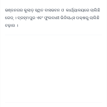
ଭଞ୍ଜନଗର କୁଲାଡ଼ ସ୍ଥିତ ବାସଭବନ ଓ କାର୍ଯ୍ୟାଳୟରେ ଚାଲିଛି
ରେଡ୍ । ବ୍ରହ୍ମପୁର ଏବଂ ଫୁଲବାଣୀ ଭିଜିଲାନ୍ସ ପକ୍ଷରୁ ଚାଲିଛି
ଚଢ଼ାଉ ।