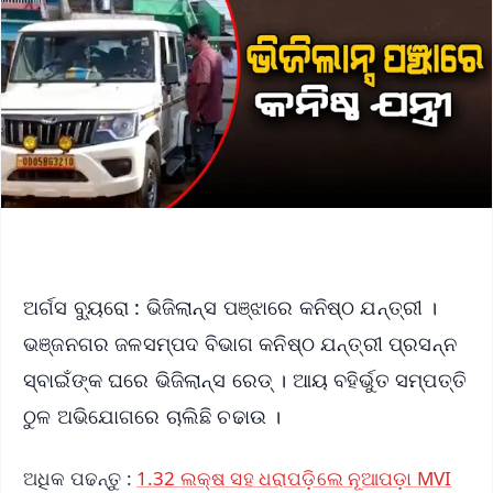
ଅର୍ଗସ ବ୍ୟୁରୋ : ଭିଜିଲାନ୍ସ ପଞ୍ଝାରେ କନିଷ୍ଠ ଯନ୍ତ୍ରୀ ।
ଭଞ୍ଜନଗର ଜଳସମ୍ପଦ ବିଭାଗ କନିଷ୍ଠ ଯନ୍ତ୍ରୀ ପ୍ରସନ୍ନ
ସ୍ବାଇଁଙ୍କ ଘରେ ଭିଜିଲାନ୍ସ ରେଡ୍ । ଆୟ ବହିର୍ଭୁତ ସମ୍ପତ୍ତି
ଠୁଳ ଅଭିଯୋଗରେ ଚାଲିଛି ଚଢାଉ ।
ଅଧିକ ପଢନ୍ତୁ :
1.32 ଲକ୍ଷ ସହ ଧରାପଡ଼ିଲେ ନୂଆପଡ଼ା MVI