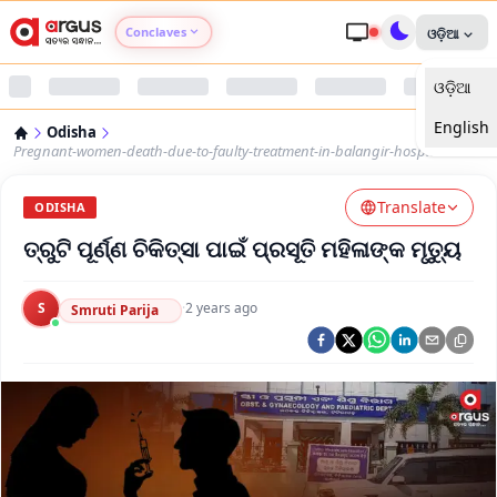
Conclaves
ଓଡ଼ିଆ
ଓଡ଼ିଆ
Argus Agri Vikas
English
Odisha
Argus Nari Shakti
Pregnant-women-death-due-to-faulty-treatment-in-balangir-hospital
Translate
Argus Education Next
ODISHA
ତ୍ରୁଟି ପୂର୍ଣ୍ଣ ଚିକିତ୍ସା ପାଇଁ ପ୍ରସୂତି ମହିଳାଙ୍କ ମୃତ୍ୟୁ
Argus Health Connect
S
·
2 years ago
Smruti Parija
Argus Swaad Odisha
Argus Chalo Dekhein Apna Desh