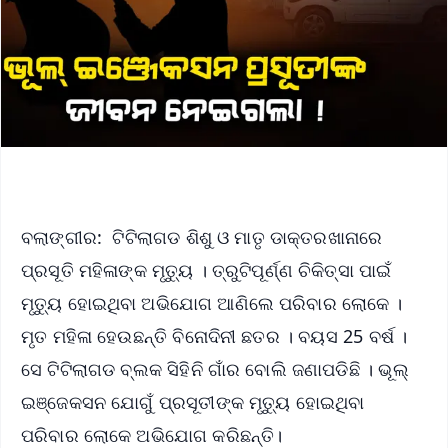
ବଲାଙ୍ଗୀର: ଟିଟିଲାଗଡ ଶିଶୁ ଓ ମାତୃ ଡାକ୍ତରଖାନାରେ
ପ୍ରସୂତି ମହିଳାଙ୍କ ମୃତ୍ୟୁ । ତ୍ରୁଟିପୂର୍ଣ୍ଣ ଚିକିତ୍ସା ପାଇଁ
ମୃତ୍ୟୁ ହୋଇଥିବା ଅଭିଯୋଗ ଆଣିଲେ ପରିବାର ଲୋକେ ।
ମୃତ ମହିଳା ହେଉଛନ୍ତି ବିନୋଦିନୀ ଛତର । ବୟସ 25 ବର୍ଷ ।
ସେ ଟିଟିଲାଗଡ ବ୍ଲକ ସିହିନି ଗାଁର ବୋଲି ଜଣାପଡିଛି । ଭୂଲ୍
ଇଞ୍ଜେକସନ ଯୋଗୁଁ ପ୍ରସୂତୀଙ୍କ ମୃତ୍ୟୁ ହୋଇଥିବା
ପରିବାର ଲୋକେ ଅଭିଯୋଗ କରିଛନ୍ତି।