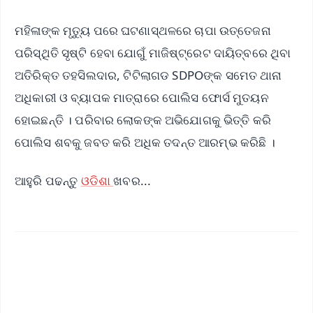
ମହିଳାଙ୍କ ମୃତ୍ୟୁ ପରେ ଘଟଣାସ୍ଥଳରେ ଚାପା ଉତ୍ତେଜନା
ପରିସ୍ଥିତି ସୃଷ୍ଟି ହେବା ଯୋଗୁଁ ମାଜିଷ୍ଟ୍ରେଟ ଦାୟିତ୍ବରେ ଥିବା
ଅତିରିକ୍ତ ତହସିଲଦାର, ଟିଟିଲାଗଡ SDPOଙ୍କ ସମେତ ଥାନା
ଅଧିକାରୀ ଓ ବ୍ୟାପକ ମାତ୍ରାରେ ପୋଲିସ ଫୋର୍ସ ମୁତୟନ
ହୋଇଛନ୍ତି । ପରିବାର ଲୋକଙ୍କ ଅଭିଯୋଗକୁ ଭିତ୍ତି କରି
ପୋଲିସ ଶବକୁ ଜବତ କରି ଅଧିକ ତଦନ୍ତ ଆରମ୍ଭ କରିଛି ।
ଆହୁରି ପଢନ୍ତୁ
ଓଡିଶା
ଖବର...