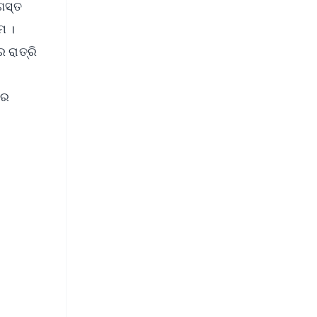
ଗସ୍ତ
ମ ।
 ରାତ୍ରି
ରେ
FREE
⭐