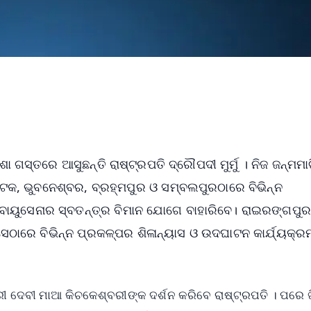
ା ଗସ୍ତରେ ଆସୁଛନ୍ତି ରାଷ୍ଟ୍ରପତି ଦ୍ରୌପଦୀ ମୁର୍ମୁ । ନିଜ ଜନ୍ମମା
ଟକ, ଭୁବନେଶ୍ବର, ବ୍ରହ୍ମପୁର ଓ ସମ୍ବଲପୁରଠାରେ ବିଭିନ୍ନ
ୁ ବାୟୁସେନାର ସ୍ବତନ୍ତ୍ର ବିମାନ ଯୋଗେ ବାହାରିବେ। ରାଇରଙ୍ଗପୁ
 ସେଠାରେ ବିଭିନ୍ନ ପ୍ରକଳ୍ପର ଶିଳାନ୍ୟାସ ଓ ଉଦଘାଟନ କାର୍ଯ୍ୟକ୍ର
ରୀ ଦେବୀ ମାଆ କିଚକେଶ୍ବରୀଙ୍କ ଦର୍ଶନ କରିବେ ରାଷ୍ଟ୍ରପତି । ପରେ ଖି