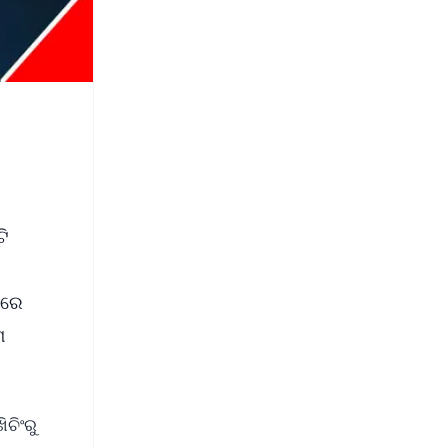
ଟି
ରରେ
ମ
ଚିଂରୁ