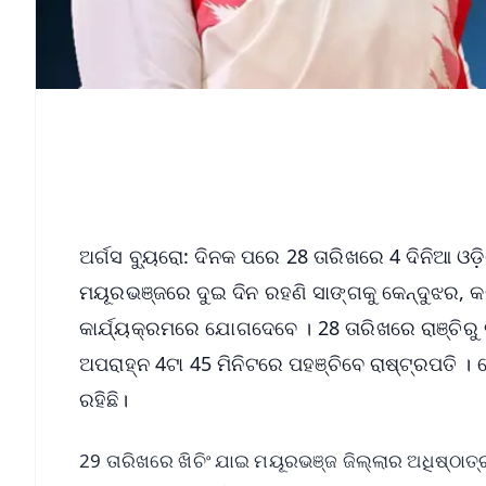
ଅର୍ଗସ ବ୍ୟୁରୋ: ଦିନକ ପରେ 28 ତାରିଖରେ 4 ଦିନିଆ ଓଡ଼ିଶ
ମୟୂରଭଞ୍ଜରେ ଦୁଇ ଦିନ ରହଣି ସାଙ୍ଗକୁ କେନ୍ଦୁଝର, କ
କାର୍ଯ୍ୟକ୍ରମରେ ଯୋଗଦେବେ । 28 ତାରିଖରେ ରାଞ୍ଚିର
ଅପରାହ୍ନ 4ଟା 45 ମିନିଟରେ ପହଞ୍ଚିବେ ରାଷ୍ଟ୍ରପତି ।
ରହିଛି।
29 ତାରିଖରେ ଖିଚିଂ ଯାଇ ମୟୂରଭଞ୍ଜ ଜିଲ୍ଲାର ଅଧିଷ୍ଠାତ୍