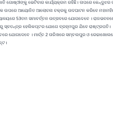
ାତି ଗୋଷ୍ଠୀଙ୍କୁ ଭେଟିବାର କାର୍ଯ୍ୟକ୍ରମ ରହିଛି। ତାପରେ କେନ୍ଦୁଝର 
ିଙ୍କ ଉପରେ ଆୟୋଜିତ ଆଲୋଚନା ଚକ୍ରକୁ ଉଦଘାଟନ କରିବେ ମହାମହି
ିଦ୍ୟାଳୟରେ 53ତମ ସମାବର୍ତ୍ତନ ଉତ୍ସବରେ ଯୋଗଦେବେ । ରାଜଭବନରେ
ରୁ ସ୍ବତନ୍ତ୍ର ହେଲିକପ୍ଟର ଯୋଗେ ବ୍ରହ୍ମପୁର ଯିବେ ରାଷ୍ଟ୍ରପତି।
୍ସବରେ ଯୋଗଦେବେ । ମାର୍ଚ୍ଚ 2 ତାରିଖରେ ସମ୍ବଲପୁର ଓ ରେଢାଖୋଲ
ଣ୍ଟ।
✨
📺 Live TV and Breaking News
⭐
⭐
⭐
⭐
4.8 Rating