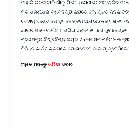
ବାହାରି କଦଳୀବାଡି ଗାଁକୁ ଯିବେ । ସେଠାରେ ଅବହେଳିତ ଜନଜ
କରି ଧରଣୀଧର ବିଶ୍ବବିଦ୍ୟାଳୟରେ କେନ୍ଦୁଝର ଜନଜାତ
ସେଠାରୁ ସନ୍ଧ୍ୟାରେ ଭୁବନେଶ୍ବର ଆସି ଉତ୍କଳ ବିଶ୍ବବ
ଯାପନ ପରେ ମାର୍ଚ୍ଚ 1 ତାରିଖ ସକାଳ 9ଟାରେ ଭୁବନେଶ୍ବର
ବ୍ରହ୍ମପୁର ବିଶ୍ବବିଦ୍ୟାଳୟର 25ତମ ସମାବର୍ତ୍ତନ ଉତ
ବିଭିନ୍ନ କାର୍ଯ୍ୟକ୍ରମରେ ଯୋଗଦେବେ ମାଡାମ୍ ପ୍ରେସିଡେ
ଅଧିକ ପଢ଼ନ୍ତୁ
ଓଡ଼ିଶା
ଖବର
📱 Get Argus News App
📰 60 Word News
🎬 Argus Podcast
🔔 Free Notification Alerts
Download Free: