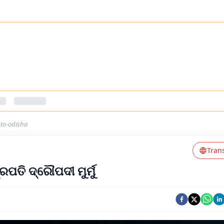
-to-odisha
Tran
ରପତି ଦ୍ରୌପଦୀ ମୁର୍ମୁ