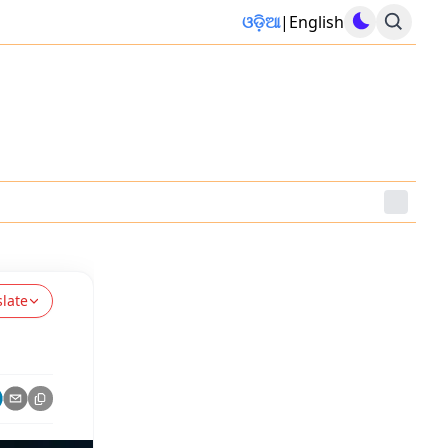
ଓଡ଼ିଆ
|
English
slate