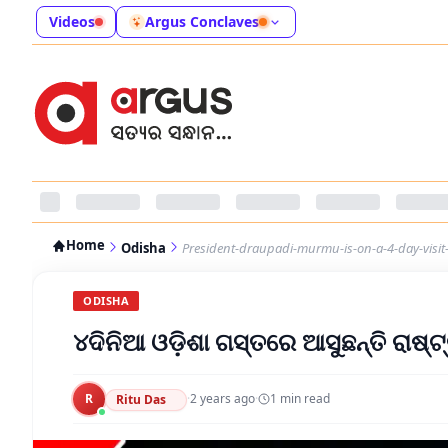
Videos
Argus Conclaves
Home
Odisha
President-draupadi-murmu-is-on-a-4-day-visit
ODISHA
୪ଦିନିଆ ଓଡ଼ିଶା ଗସ୍ତରେ ଆସୁଛନ୍ତି ରାଷ୍ଟ୍
R
·
2 years ago
·
1
min read
Ritu Das