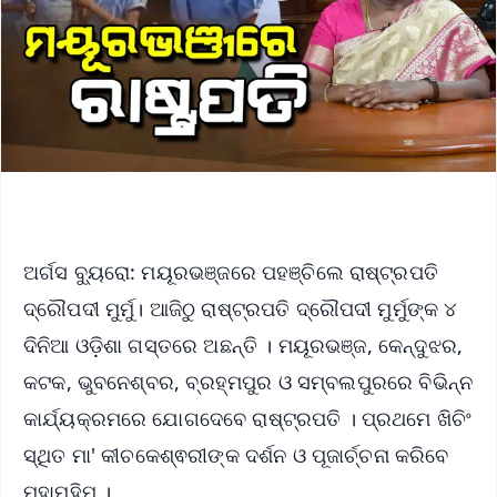
ଅର୍ଗସ ବ୍ୟୁରୋ: ମୟୂରଭଞ୍ଜରେ ପହଞ୍ଚିଲେ ରାଷ୍ଟ୍ରପତି
ଦ୍ରୌପଦୀ ମୁର୍ମୁ। ଆଜିଠୁ ରାଷ୍ଟ୍ରପତି ଦ୍ରୌପଦୀ ମୁର୍ମୁଙ୍କ ୪
ଦିନିଆ ଓଡ଼ିଶା ଗସ୍ତରେ ଅଛନ୍ତି । ମୟୂରଭଞ୍ଜ, କେନ୍ଦୁଝର,
କଟକ, ଭୁବନେଶ୍ବର, ବ୍ରହ୍ମପୁର ଓ ସମ୍ବଲପୁରରେ ବିଭିନ୍ନ
କାର୍ଯ୍ୟକ୍ରମରେ ଯୋଗଦେବେ ରାଷ୍ଟ୍ରପତି । ପ୍ରଥମେ ଖିଚିଂ
ସ୍ଥିତ ମା' କୀଚକେଶ୍ଵରୀଙ୍କ ଦର୍ଶନ ଓ ପୂଜାର୍ଚ୍ଚନା କରିବେ
ମହାମହିମ ।