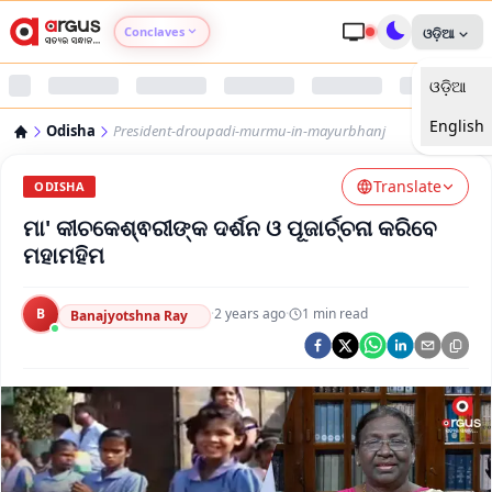
Conclaves
ଓଡ଼ିଆ
ଓଡ଼ିଆ
Argus Agri Vikas
English
Odisha
President-droupadi-murmu-in-mayurbhanj
Argus Nari Shakti
Translate
ODISHA
Argus Education Next
ମା' କୀଚକେଶ୍ଵରୀଙ୍କ ଦର୍ଶନ ଓ ପୂଜାର୍ଚ୍ଚନା କରିବେ
ମହାମହିମ
Argus Health Connect
B
·
2 years ago
·
1
min read
Banajyotshna Ray
Argus Swaad Odisha
Argus Chalo Dekhein Apna Desh