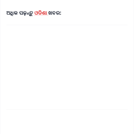
ଅଧିକ ପଢ଼ନ୍ତୁ
ଓଡିଶା
ଖବର:
✨