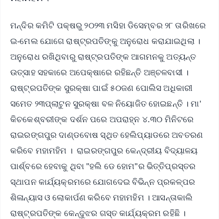
ମନ୍ଦିର କମିଟି ପକ୍ଷରୁ ୨୦୨୩ ମସିହା ଡିସେମ୍ବର ୨୮ ତାରିଖରେ
ଇ-ମେଲ ଯୋଗେ ରାଷ୍ଟ୍ରପତିଙ୍କୁ ଅନୁରୋଧ କରାଯାଇଥିଲା ।
ଅନୁରୋଧ ରଖିଥିବାରୁ ରାଷ୍ଟ୍ରପତିଙ୍କ ଆଗମନକୁ ଅତ୍ୟନ୍ତ
ଉତ୍ସାହ ସହକାରେ ଅପେକ୍ଷାରେ ରହିଛନ୍ତି ଅଞ୍ଚଳବାସୀ ।
ରାଷ୍ଟ୍ରପତିଙ୍କ ସୁରକ୍ଷା ପାଇଁ ୫୦ଜଣ ପୋଲିସ ଅଧିକାରୀ
ସମେତ ୨୩ପ୍ଲାଟୁନ ସୁରକ୍ଷା ବଳ ନିୟୋଜିତ ହୋଇଛନ୍ତି । ମା'
କିଚକେଶ୍ବରୀଙ୍କ ଦର୍ଶନ ପରେ ଅପରାହ୍ନ ୪.୩୦ ମିନିଟରେ
ରାଇରଙ୍ଗପୁର ଦାଣ୍ଡବୋଷ ସ୍ଥିତ ହେଲିପ୍ୟାଡରେ ଅବତରଣ
କରିବେ ମହାମହିମ । ରାଇରଙ୍ଗପୁର କେନ୍ଦ୍ରୀୟ ବିଦ୍ୟାଳୟ
ପାର୍ଶ୍ବରେ ହେବାକୁ ଥିବା "ହଲି ଡେ ହୋମ"ର ଭିତ୍ତିପ୍ରସ୍ତର
ସ୍ଥାପନ କାର୍ଯ୍ୟକ୍ରମରେ ଯୋଗଦେଇ ବିଭିନ୍ନ ପ୍ରକଳ୍ପର
ଶିଳାନ୍ୟାସ ଓ ଲୋକାର୍ପଣ କରିବେ ମହାମହିମ । ଆସନ୍ତାକାଲି
ରାଷ୍ଟ୍ରପତିଙ୍କ କେନ୍ଦୁଝର ଗସ୍ତ କାର୍ଯ୍ୟକ୍ରମ ରହିଛି ।