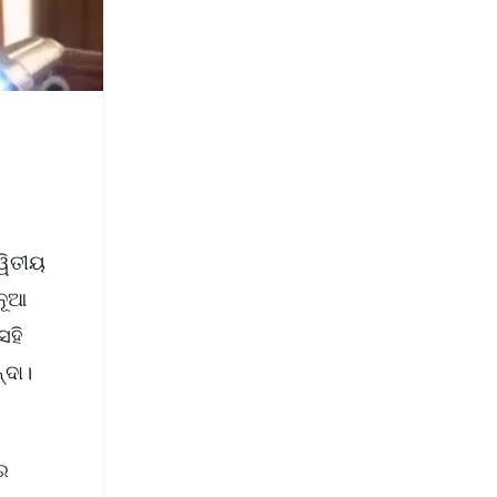
ୱିତୀୟ
ନୂଆ
େହି
୍ଦା।
ର