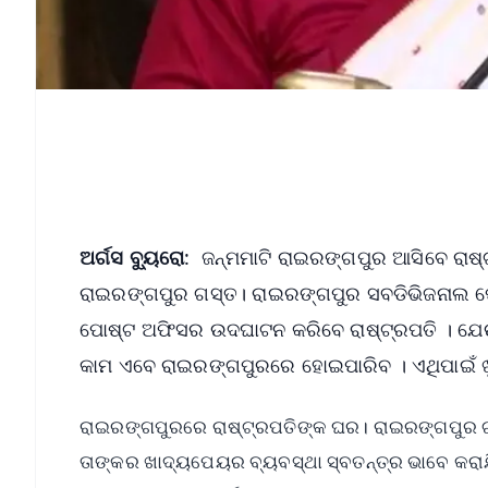
ଅର୍ଗସ ବ୍ୟୁରୋ
: ଜନ୍ମମାଟି ରାଇରଙ୍ଗପୁର ଆସିବେ ରାଷ୍ଟ
ରାଇରଙ୍ଗପୁର ଗସ୍ତ। ରାଇରଙ୍ଗପୁର ସବଡିଭିଜନାଲ 
ପୋଷ୍ଟ ଅଫିସର ଉଦଘାଟନ କରିବେ ରାଷ୍ଟ୍ରପତି । ଯେଉଁ 
କାମ ଏବେ ରାଇରଙ୍ଗପୁରରେ ହୋଇପାରିବ । ଏଥିପାଇଁ ଖୁସି
ରାଇରଙ୍ଗପୁରରେ ରାଷ୍ଟ୍ରପତିଙ୍କ ଘର। ରାଇରଙ୍ଗପୁର 
ତାଙ୍କର ଖାଦ୍ୟପେୟର ବ୍ୟବସ୍ଥା ସ୍ବତନ୍ତ୍ର ଭାବେ କରାଯ