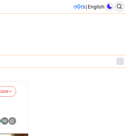
ଓଡ଼ିଆ
|
English
slate