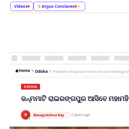
Videos
Argus Conclaves
Home
Odisha
President-droupadi-murmu-to-visit-rairangpu
ODISHA
ଜନ୍ମମାଟି ରାଇରଙ୍ଗପୁର ଆସିବେ ମହାମହ
B
·
2 years ago
Banajyotshna Ray