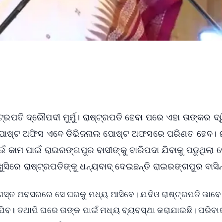
୍ରପତି ଦ୍ରୌପଦୀ ମୁର୍ମୁ। ରାଷ୍ଟ୍ରପତି ହେବା ପରେ ଏହା ତାଙ୍କର ଦ୍
ପୋଷ୍ଟ ଅଫିସ ଏବେ ଡିଭିଜନାଲ ପୋଷ୍ଟ ଅଫସରେ ପରିଣତ ହେବ। 
କାମ ପାଇଁ ରାଇରଙ୍ଗପୁର ବାସୀଙ୍କୁ ବାରିପଦା ଯିବାକୁ ପଡୁଥିଲା ସ
ରେ ରାଷ୍ଟ୍ରପତିଙ୍କୁ ଧନ୍ୟବାଦ୍ ଦେଇଛନ୍ତି ରାଇରଙ୍ଗପୁର ବାସିନ
ଗସ୍ତ ଅବସରରେ ସେ ଘରକୁ ମଧ୍ୟ ଆସିବେ। ଯଦିଓ ରାଷ୍ଟ୍ରପତି ଭାବେ
ିବ। ତଥାପି ଘରେ ତାଙ୍କ ପାଇଁ ମଧ୍ୟ ବ୍ୟବସ୍ଥା କରାଯାଇଛି। ପରିବା