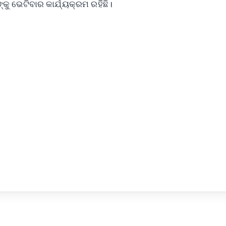
ୁ ଭେଟିବାର କାର୍ଯ୍ୟକ୍ରମ ରହିଛି।
✨
📺 Live TV and Breaking News
⭐
⭐
⭐
⭐
4.8 Rating
50K+ Download
OS - Scan QR