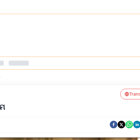
r
Tran
ିମ