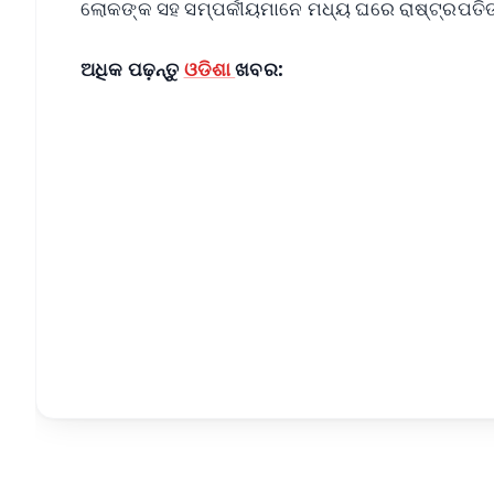
ଲୋକଙ୍କ ସହ ସମ୍ପର୍କୀୟମାନେ ମଧ୍ୟ ଘରେ ରାଷ୍ଟ୍ରପତିଙ୍କ
ଅଧିକ ପଢ଼ନ୍ତୁ
ଓଡିଶା
ଖବର:
📱 Get Argus News App
📰 60 Word News
🎬 Argus Podcast
🔔 Free Notification Alerts
Download Free:
Android - Scan QR
i