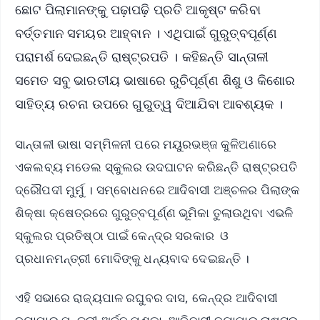
ଛୋଟ ପିଲାମାନଙ୍କୁ ପଢ଼ାପଢ଼ି ପ୍ରତି ଆକୃଷ୍ଟ କରିବା
ବର୍ତ୍ତମାନ ସମୟର ଆହ୍ବାନ । ଏଥିପାଇଁ ଗୁରୁତ୍ବପୂର୍ଣ୍ଣ
ପରାମର୍ଶ ଦେଇଛନ୍ତି ରାଷ୍ଟ୍ରପତି । କହିଛନ୍ତି ସାନ୍ତାଳୀ
ସମେତ ସବୁ ଭାରତୀୟ ଭାଷାରେ ରୁଚିପୂର୍ଣ୍ଣ ଶିଶୁ ଓ କିଶୋର
ସାହିତ୍ୟ ରଚନା ଉପରେ ଗୁରୁତ୍ୱ ଦିଆଯିବା ଆବଶ୍ୟକ ।
ସାନ୍ତାଳୀ ଭାଷା ସମ୍ମିଳନୀ ପରେ ମୟୁରଭଞ୍ଜ କୁଳିଅଣାରେ
ଏକଲବ୍ୟ ମଡେଲ ସ୍କୁଲର ଉଦଘାଟନ କରିଛନ୍ତି ରାଷ୍ଟ୍ରପତି
ଦ୍ରୌପଦୀ ମୁର୍ମୁ । ସମ୍ବୋଧନରେ ଆଦିବାସୀ ଅଞ୍ଚଳର ପିଲାଙ୍କ
ଶିକ୍ଷା କ୍ଷେତ୍ରରେ ଗୁରୁତ୍ବପୂର୍ଣ୍ଣ ଭୂମିକା ତୁଲାଉଥିବା ଏଭଳି
ସ୍କୁଲର ପ୍ରତିଷ୍ଠା ପାଇଁ କେନ୍ଦ୍ର ସରକାର ଓ
ପ୍ରଧାନମନ୍ତ୍ରୀ ମୋଦିଙ୍କୁ ଧନ୍ୟବାଦ ଦେଇଛନ୍ତି ।
ଏହି ସଭାରେ ରାଜ୍ୟପାଳ ରଘୁବର ଦାସ, କେନ୍ଦ୍ର ଆଦିବାସୀ