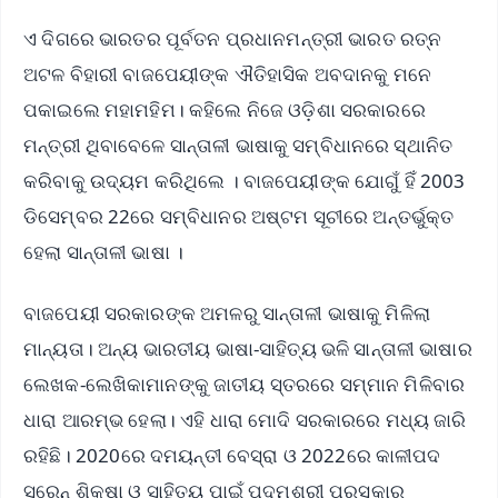
ଏ ଦିଗରେ ଭାରତର ପୂର୍ବତନ ପ୍ରଧାନମନ୍ତ୍ରୀ ଭାରତ ରତ୍ନ
ଅଟଳ ବିହାରୀ ବାଜପେୟୀଙ୍କ ଐତିହାସିକ ଅବଦାନକୁ ମନେ
ପକାଇଲେ ମହାମହିମ। କହିଲେ ନିଜେ ଓଡ଼ିଶା ସରକାରରେ
ମନ୍ତ୍ରୀ ଥିବାବେଳେ ସାନ୍ତାଳୀ ଭାଷାକୁ ସମ୍ବିଧାନରେ ସ୍ଥାନିତ
କରିବାକୁ ଉଦ୍ୟମ କରିଥିଲେ । ବାଜପେୟୀଙ୍କ ଯୋଗୁଁ ହିଁ 2003
ଡିସେମ୍ବର 22ରେ ସମ୍ବିଧାନର ଅଷ୍ଟମ ସୂଚୀରେ ଅନ୍ତର୍ଭୁକ୍ତ
ହେଲା ସାନ୍ତାଳୀ ଭାଷା ।
ବାଜପେୟୀ ସରକାରଙ୍କ ଅମଳରୁ ସାନ୍ତାଳୀ ଭାଷାକୁ ମିଳିଲା
ମାନ୍ୟତା। ଅନ୍ୟ ଭାରତୀୟ ଭାଷା-ସାହିତ୍ୟ ଭଳି ସାନ୍ତାଳୀ ଭାଷାର
ଲେଖକ-ଲେଖିକାମାନଙ୍କୁ ଜାତୀୟ ସ୍ତରରେ ସମ୍ମାନ ମିଳିବାର
ଧାରା ଆରମ୍ଭ ହେଲା। ଏହି ଧାରା ମୋଦି ସରକାରରେ ମଧ୍ୟ ଜାରି
ରହିଛି। 2020ରେ ଦମୟନ୍ତୀ ବେସ୍ରା ଓ 2022ରେ କାଳୀପଦ
ସରେନ୍ ଶିକ୍ଷା ଓ ସାହିତ୍ୟ ପାଇଁ ପଦ୍ମଶ୍ରୀ ପୁରସ୍କାର