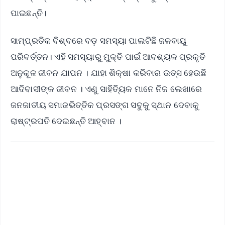
ପାଇଛନ୍ତି।
ସାମ୍ପ୍ରତିକ ବିଶ୍ବରେ ବଡ଼ ସମସ୍ୟା ପାଲଟିଛି ଜଳବାୟୁ
ପରିବର୍ତ୍ତନ। ଏହି ସମସ୍ୟାରୁ ମୁକ୍ତି ପାଇଁ ଆବଶ୍ୟକ ପ୍ରକୃତି
ଅନୁକୂଳ ଜୀବନ ଯାପନ । ଯାହା ଶିକ୍ଷା କରିବାର ଉତ୍ସ ହେଉଛି
ଆଦିବାସୀଙ୍କ ଜୀବନ । ଏଣୁ ସାହିତ୍ୟିକ ମାନେ ନିଜ ଲେଖାରେ
ଜନଜାତୀୟ ସମାଜଭିତ୍ତିକ ପ୍ରସଙ୍ଗ ସବୁକୁ ସ୍ଥାନ ଦେବାକୁ
ରାଷ୍ଟ୍ରପତି ଦେଇଛନ୍ତି ଆହ୍ବାନ ।