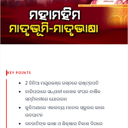
KEY POINTS
2 ଦିନିଆ ମୟୂରଭଞ୍ଜ ଗସ୍ତରେ ରାଷ୍ଟ୍ରପତି
ବାରିପଦାରେ ସାନ୍ତାଳୀ ଲେଖକ ସଂଘର ବାର୍ଷିକ
ସମ୍ମିଳନୀରେ ଯୋଗଦାନ
କୁଳିଅଣାରେ ଏକଲବ୍ୟ ମଡେଲ ସ୍କୁଲର କଲେ
ଉଦଘାଟନ
ଜନଜାତିଙ୍କ ଭାଷା ଓ ଶିକ୍ଷାର ବିକାଶ ଦିଗରେ