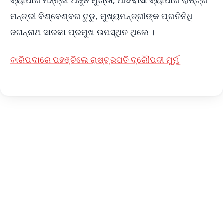
ବ୍ୟାପାର ମନ୍ତ୍ରୀ ଅର୍ଜୁନ ମୁଣ୍ଡା, ଆଦିବାସୀ ବ୍ୟାପାର ରାଷ୍ଟ୍ର
ମନ୍ତ୍ରୀ ବିଶ୍ବେଶ୍ବର ଟୁଡୁ, ମୁଖ୍ୟମନ୍ତ୍ରୀଙ୍କ ପ୍ରତିନିଧି
ଜଗନ୍ନାଥ ସାରକା ପ୍ରମୁଖ ଉପସ୍ଥିତ ଥିଲେ ।
ବାରିପଦାରେ ପହଞ୍ଚିଲେ ରାଷ୍ଟ୍ରପତି ଦ୍ରୌପଦୀ ମୁର୍ମୁ