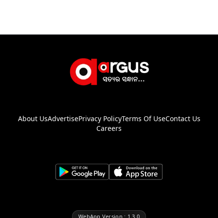
About Us
Advertise
Privacy Policy
Terms Of Use
Contact Us
Careers
WebApp Version : 1.3.0