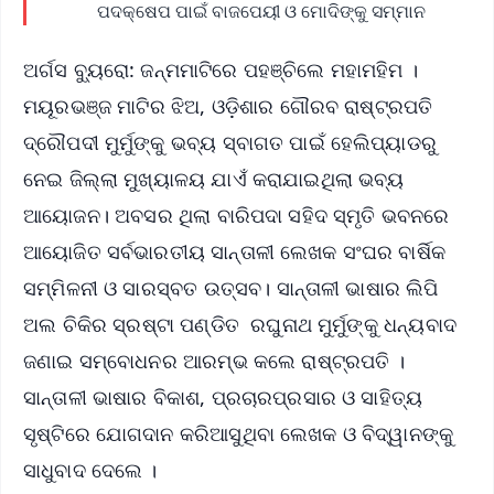
ପଦକ୍ଷେପ ପାଇଁ ବାଜପେୟୀ ଓ ମୋଦିଙ୍କୁ ସମ୍ମାନ
ଅର୍ଗସ ବ୍ୟୁରୋ: ଜନ୍ମମାଟିରେ ପହଞ୍ଚିଲେ ମହାମହିମ ।
ମୟୂରଭଞ୍ଜ ମାଟିର ଝିଅ, ଓଡ଼ିଶାର ଗୌରବ ରାଷ୍ଟ୍ରପତି
ଦ୍ରୌପଦୀ ମୁର୍ମୁଙ୍କୁ ଭବ୍ୟ ସ୍ବାଗତ ପାଇଁ ହେଲିପ୍ୟାଡରୁ
ନେଇ ଜିଲ୍ଲା ମୁଖ୍ୟାଳୟ ଯାଏଁ କରାଯାଇଥିଲା ଭବ୍ୟ
ଆୟୋଜନ। ଅବସର ଥିଲା ବାରିପଦା ସହିଦ ସ୍ମୃତି ଭବନରେ
ଆୟୋଜିତ ସର୍ବଭାରତୀୟ ସାନ୍ତାଳୀ ଲେଖକ ସଂଘର ବାର୍ଷିକ
ସମ୍ମିଳନୀ ଓ ସାରସ୍ବତ ଉତ୍ସବ। ସାନ୍ତାଳୀ ଭାଷାର ଲିପି
ଅଲ ଚିକିର ସ୍ରଷ୍ଟା ପଣ୍ଡିତ ରଘୁନାଥ ମୁର୍ମୁଙ୍କୁ ଧନ୍ୟବାଦ
ଜଣାଇ ସମ୍ବୋଧନର ଆରମ୍ଭ କଲେ ରାଷ୍ଟ୍ରପତି ।
ସାନ୍ତାଳୀ ଭାଷାର ବିକାଶ, ପ୍ରଚାରପ୍ରସାର ଓ ସାହିତ୍ୟ
ସୃଷ୍ଟିରେ ଯୋଗଦାନ କରିଆସୁଥିବା ଲେଖକ ଓ ବିଦ୍ୱାନଙ୍କୁ
ସାଧୁବାଦ ଦେଲେ ।