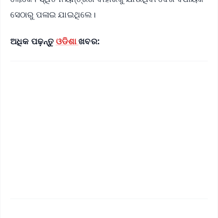
ସେଠାରୁ ପଳାଇ ଯାଇଥିଲେ।
ଅଧିକ ପଢ଼ନ୍ତୁ
ଓଡିଶା
ଖବର: