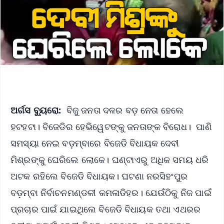
ଅର୍ଗସ ବ୍ୟୁରୋ:
ବିଜୁ ଜନତା ଦଳର ବଡ଼ ନେତା ହେଲେ
ହଟହଟା। ବିଜେଡିର ହେଭିୱେଟଙ୍କୁ ଜନତାଙ୍କ ବିରୋଧ। ପାଣି
ସମସ୍ୟା ନେଇ ବଡ଼ମ୍ବାରେ ବିଜେଡି ବିଧାୟକ ଦେବୀ
ମିଶ୍ରଙ୍କୁ ଘେରିଲେ ଲୋକେ। ଘଣ୍ଟାଏରୁ ଅଧିକ ସମୟ ଧରି
ଅଟକ ରହିଲେ ବିଜେଡି ବିଧାୟକ। ଘଟଣା ନରସିହଂପୁର
ବଡ଼ମ୍ବା ନିର୍ବାଚନମଣ୍ଡଳୀ କମଳାଡିହର। ଯେଉଁଠିକୁ ନିଜ ପାଇଁ
ପ୍ରଚାର ପାଇଁ ଯାଇଥିଲେ ବିଜେଡି ବିଧାୟକ ତଥା ଏଥରର