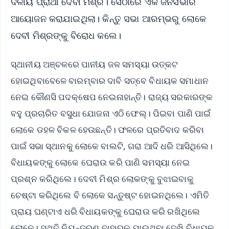
ଦଳୀୟ ପ୍ରାର୍ଥୀ ଦେବୀ ମିଶ୍ର। ସେଠାରେ ଏକ ଜନସଭାର
ଆୟୋଜନ କରାଯାଇଥିଲା। କିନ୍ତୁ ସଭା ଆରମ୍ଭରୁ ଲୋକେ
ଦେବୀ ମିଶ୍ରଙ୍କୁ ବିରୋଧ କଲେ।
ସ୍ଥାନୀୟ ଅଞ୍ଚଳରେ ପାନୀୟ ଜଳ ସମସ୍ୟା ଉତ୍କଟ
ହୋଇଥିବାବେଳେ ବାରମ୍ବାର ଦାବି ସତ୍ବେ ବିଧାୟକ ସମାଧାନ
ନେଇ କୌଣସି ପଦକ୍ଷେପ ନେଇନାହାନ୍ତି। ରାଜ୍ୟ ସରକାରଙ୍କ
ବହୁ ପ୍ରଚାରିତ ବସୁଧା ଯୋଜନା ଏଠି ଫେଲ୍। ପିଇବା ପାଣି ପାଇଁ
ଲୋକେ ଡହଳ ବିକଳ ହେଉଛନ୍ତି। ଫଳରେ ପ୍ରତିବାଦ କରିବା
ପାଇଁ ସଭା ସ୍ଥାନକୁ ଲୋକେ ବାଲଟି, ଗରା ଆଦି ଧରି ଆସିଥିଲେ।
ବିଧାୟକଙ୍କୁ ଲୋକେ ଘେରାଉ କରି ପାଣି ସମସ୍ୟା ନେଇ
ପ୍ରଶ୍ନ କରିଥିଲେ। ଦେବୀ ମିଶ୍ର ଲୋକଙ୍କୁ ବୁଝାଇବାକୁ
ଚେଷ୍ଟା କରିଥିଲେ ବି ଲୋକେ ସନ୍ତୁଷ୍ଟ ହୋଇନଥିଲେ। ଏମିତି
ପ୍ରାୟ ଘଣ୍ଟାଏ ଧରି ବିଧାୟକଙ୍କୁ ଘେରାଉ କରି ରଖିଥିଲେ
ଲୋକେ। ସ୍ଥିତି ନିୟନ୍ତ୍ରଣ ବାହାରକୁ ଯାଉଥିବା ଦେଖି ବିଧାୟକ