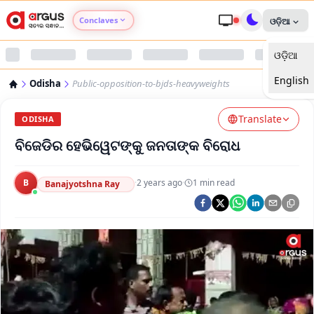
Conclaves
ଓଡ଼ିଆ
ଓଡ଼ିଆ
Argus Agri Vikas
English
Odisha
Public-opposition-to-bjds-heavyweights
Argus Nari Shakti
Translate
ODISHA
Argus Education Next
ବିଜେଡିର ହେଭିୱେଟଙ୍କୁ ଜନତାଙ୍କ ବିରୋଧ
Argus Health Connect
B
·
2 years ago
·
1
min read
Banajyotshna Ray
Argus Swaad Odisha
Argus Chalo Dekhein Apna Desh