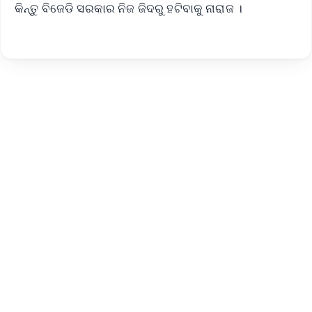
କିନ୍ତୁ ବିଜେଡି ସରକାର ନିଜ ଜିଦରୁ ହଟିବାକୁ ନାରାଜ ।