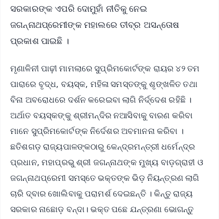
ସରକାରଙ୍କ ଏପରି ଦୋମୁହାଁ ନୀତିକୁ ନେଇ
ଜଗନ୍ନାଥପ୍ରେମୀଙ୍କ ମହାଲରେ ତୀବ୍ର ଅସନ୍ତୋଷ
ପ୍ରକାଶ ପାଇଛି ।
ମୃଣାଳିନୀ ପାଢ଼ୀ ମାମଲାରେ ସୁପ୍ରିମକୋର୍ଟଙ୍କ ରାୟର ୪୨ ତମ
ପାରାରେ ବୃଦ୍ଧ, ବୟସ୍କ, ମହିଳା ସମସ୍ତଙ୍କୁ ଶୃଙ୍ଖଳିତ ତଥା
ବିନା ଅବରୋଧରେ ଦର୍ଶନ କରେଇବା ଲାଗି ନିର୍ଦ୍ଦେଶ ରହିଛି ।
ଅର୍ଥାତ ବୟସ୍କଙ୍କୁ ଶ୍ରୀମନ୍ଦିର ନଆସିବାକୁ ବାରଣ କରିବା
ମାନେ ସୁପ୍ରିମକୋର୍ଟଙ୍କ ନିର୍ଦେଶର ଅବମାନନା କରିବା ।
ଛତିଶଗଡ଼ ରାଜ୍ୟପାଳଙ୍କଠାରୁ କେନ୍ଦ୍ରମନ୍ତ୍ରୀ ଧର୍ମେନ୍ଦ୍ର
ପ୍ରଧାନ, ମହାପ୍ରଭୁ ଶ୍ରୀ ଜଗନ୍ନାଥଙ୍କ ମୁଖ୍ୟ ବାଡ଼ଗ୍ରାହୀ ଓ
ଜଗନ୍ନାଥପ୍ରେମୀ ସମସ୍ତେ ଭକ୍ତଙ୍କ ଭିଡ଼ ନିୟନ୍ତ୍ରଣ ଲାଗି
ଚାରି ଦ୍ବାର ଖୋଲିବାକୁ ପରାମର୍ଶ ଦେଇଛନ୍ତି । କିନ୍ତୁ ରାଜ୍ୟ
ସରକାର ନାଛୋଡ଼ ବନ୍ଦା। ଭକ୍ତ ପଛେ ଯନ୍ତ୍ରଣା ଭୋଗନ୍ତୁ