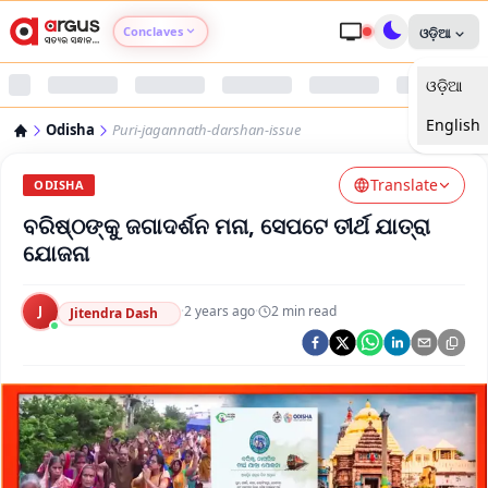
Conclaves
ଓଡ଼ିଆ
ଓଡ଼ିଆ
Argus Agri Vikas
English
Odisha
Puri-jagannath-darshan-issue
Argus Nari Shakti
Translate
ODISHA
Argus Education Next
ବରିଷ୍ଠଙ୍କୁ ଜଗାଦର୍ଶନ ମନା, ସେପଟେ ତୀର୍ଥ ଯାତ୍ରା
ଯୋଜନା
Argus Health Connect
J
·
2 years ago
·
2
min read
Jitendra Dash
Argus Swaad Odisha
Argus Chalo Dekhein Apna Desh