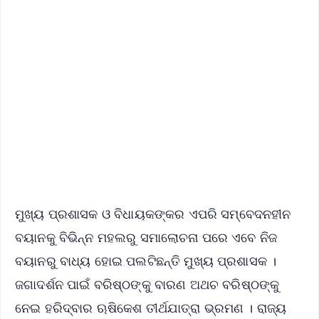
✨
📱 Get Argus News App
📰 60 Word News
🎬 Argus Podcast
📺 Live TV and Breaking News
🔔 Free Notification Alerts
Download Free:
Android - Scan QR
iOS - Scan QR
ମୁଖ୍ୟ ପ୍ରଶାସକ ଓ ବିଧାୟକଙ୍କର ଏପରି ସମ୍ବେଦନହୀନ
ବୟାନକୁ ବିଭିନ୍ନ ମହଲରୁ ସମାଲୋଚନା ପରେ ଏବେ ନିଜ
ବୟାନରୁ ବାଧ୍ୟ ହୋଇ ପଲଟିଛନ୍ତି ମୁଖ୍ୟ ପ୍ରଶାସକ ।
ଜଗାଦର୍ଶନ ପାଇଁ ବରିଷ୍ଠଙ୍କୁ ବାରଣ ଅଥଚ ବରିଷ୍ଠଙ୍କୁ
ନେଇ ହରିଦ୍ବାର ଋଷିକେଶ ତୀର୍ଥଯାତ୍ରା ଭ୍ରମଣ । ରାଜ୍ୟ