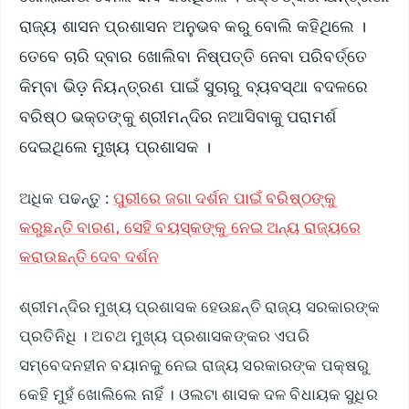
ରାଜ୍ୟ ଶାସନ ପ୍ରଶାସନ ଅନୁଭବ କରୁ ବୋଲି କହିଥିଲେ ।
ତେବେ ଚାରି ଦ୍ବାର ଖୋଲିବା ନିଷ୍ପତ୍ତି ନେବା ପରିବର୍ତ୍ତେ
କିମ୍ବା ଭିଡ଼ ନିୟନ୍ତ୍ରଣ ପାଇଁ ସୁଚାରୁ ବ୍ୟବସ୍ଥା ବଦଳରେ
ବରିଷ୍ଠ ଭକ୍ତଙ୍କୁ ଶ୍ରୀମନ୍ଦିର ନଆସିବାକୁ ପରାମର୍ଶ
ଦେଇଥିଲେ ମୁଖ୍ୟ ପ୍ରଶାସକ ।
ଅଧିକ ପଢନ୍ତୁ :
ପୁରୀରେ ଜଗା ଦର୍ଶନ ପାଇଁ ବରିଷ୍ଠଙ୍କୁ
କରୁଛନ୍ତି ବାରଣ, ସେହି ବୟସ୍କଙ୍କୁ ନେଇ ଅନ୍ୟ ରାଜ୍ୟରେ
କରାଉଛନ୍ତି ଦେବ ଦର୍ଶନ
ଶ୍ରୀମନ୍ଦିର ମୁଖ୍ୟ ପ୍ରଶାସକ ହେଉଛନ୍ତି ରାଜ୍ୟ ସରକାରଙ୍କ
ପ୍ରତିନିଧି । ଅଚଥ ମୁଖ୍ୟ ପ୍ରଶାସକଙ୍କର ଏପରି
ସମ୍ବେଦନହୀନ ବୟାନକୁ ନେଇ ରାଜ୍ୟ ସରକାରଙ୍କ ପକ୍ଷରୁ
କେହି ମୁହଁ ଖୋଲିଲେ ନାହିଁ । ଓଲଟା ଶାସକ ଦଳ ବିଧାୟକ ସୁଧିର