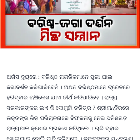
ଅର୍ଗସ ବ୍ୟୁରୋ : ବରିଷ୍ଠ ନାଗରିକମାନେ ପୁରୀ ଯାଇ
ଜଗାଦର୍ଶନ କରିପାରିବେନି । ଅଥତ ବରିଷ୍ଠମାନେ ଟ୍ରେନରେ
ହରିଦ୍ବାର ଋଷିକେଶ ଯାଏ ତୀର୍ଥ କରିପାରିବେ । ରାଜ୍ୟ
ସରକାରଙ୍କର ଇଏ କି ଦୋମୁହାଁ ଚରିତ୍ର ? ଶ୍ରୀମନ୍ଦିରରେ
ଭକ୍ତଙ୍କ ଭିଡ଼ ପରିଚାଳନାରେ ବିଫଳତାକୁ ନେଇ ଛତିଶଗଡ଼
ରାଜ୍ୟପାଳ କ୍ଷୋଭ ପ୍ରକାଶ କରିଥିଲେ । ଚାରି ଦ୍ବାର
ଖୋଲାଯାଉ ବୋଲି ଦାବି କରିଥିଲେ । ଭକ୍ତଙ୍କର ଯନ୍ତ୍ରଣା