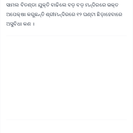
ସାମଲ ବିତଣ୍ଡା ଯୁକ୍ତି ବାଢିଲେ ବଡ଼ ବଡ଼ ମନ୍ଦିରରେ ଭକ୍ତ
ଅପେକ୍ଷା କରୁଛନ୍ତି ଶ୍ରୀମନ୍ଦିରରେ ୧୨ ଘଣ୍ଟା ଛିଡ଼ାହେବାରେ
ଅସୁବିଧା କଣ ।