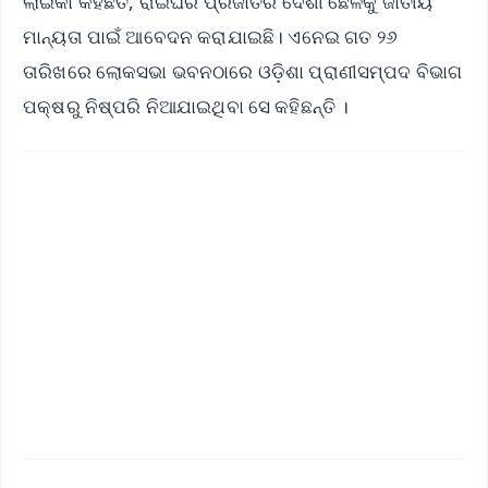
ଲାଇକା କହିଛତି, ରାଇଘରି ପ୍ରଜାତିର ଦେଶୀ ଛେଳିକୁ ଜାତୀୟ
ମାନ୍ୟତା ପାଇଁ ଆବେଦନ କରାଯାଇଛି। ଏନେଇ ଗତ ୨୬
ତାରିଖରେ ଲୋକସଭା ଭବନଠାରେ ଓଡ଼ିଶା ପ୍ରାଣୀସମ୍ପଦ ବିଭାଗ
ପକ୍ଷରୁ ନିଷ୍ପରି ନିଆଯାଇଥିବା ସେ କହିଛନ୍ତି ।