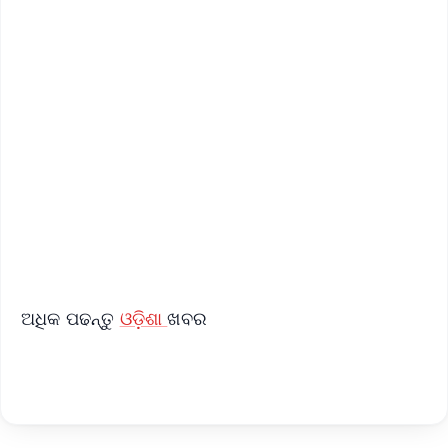
✨
📱 Get Argus News App
📰 60 Word News
🎬 Argus Podcast
📺 Live TV and Breaking News
🔔 Free Notification Alerts
Download Free:
Android - Scan QR
iOS - Scan QR
ଅଧିକ ପଢନ୍ତୁ
ଓଡ଼ିଶା
ଖବର