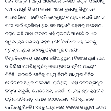
ଛେଳି ଅଛନ୍ତି । ଅନ୍ୟ ଅଞ୍ଚଳରେ ଦେଖାଯାଉଥିବା ଛେଳିଠାରୁ
ଏହା ସମ୍ପୂର୍ଣ ଭିନ୍ନ। କାରଣ ଏହାର ଦୁଗ୍ଧକୁ ଶିଶୁମାନେ
ଖାଇପାରିବେ । ସେହି ପରି ଉତ୍କୃଷ୍ଟ ଚମଡ଼ା, ଲେଣ୍ଡି ଖତ ଓ
ମାଂସ ପାଇଁ ପ୍ରସିଦ୍ଧ ଥିବା ସହ ଓୟୁଏଟି ପକ୍ଷରୁ ଗବେଷଣା
କରାଯାଇଛି ଯାହା ଫଳରେ ଏହି ରାଇଘରିଆ ଛେଳି ର ଏକ
ସ୍ୱତନ୍ତ୍ର ପରିଚୟ ରହିଛି । ଦୀର୍ଘବର୍ଷ ଧରି ଏହି ଛେଳିକୁ
ବ୍ରିଡ୍ ମାନ୍ୟତା ଦେବାକୁ ଓଡ଼ିଶା କୃଷି ବୈଷୟିକ
ବିଶ୍ଵବିଦ୍ୟାଳୟ ପ୍ରୟାସ କରିଆସୁଥିଲା। ବିଞ୍ଝାରପୁରୀ ଗାଈ
ଓ ଚିଲିକା ମଇଁଷିକୁ ପୂର୍ବରୁ ଜାତୀୟସ୍ତର ବ୍ରିଡ୍ ମାନ୍ୟତା
ମିଳିଛି। ରାଇଘରି ଛେଳିକୁ ମଧ୍ୟ କିପରି ମାନ୍ୟତା ମିଳିବ
ସେଦିଗରେ ଅଧିକ ଗବେଷଣା ଚାଲିଥିଲା। ଏହା ନବରଙ୍ଗପୁର
ଜିଲ୍ଲା ଡାବୁଗାଁ, ଉମରକୋଟ, ଝରିଗାଁ, ଚନ୍ଦାହାଣ୍ଡି ବ୍ୟତୀତ
ଓଡ଼ିଶା-ଛତିଶଗଡ଼ ସୀମାର ଦେଓଭୋଗର କିଛି ସ୍ଥାନରେ
ଦେଖିବାକୁ ମିଳତି। ଏସବୁ ଅଞ୍ଚଳରେ ବସବାସ କରୁଥିବା ଭତରା