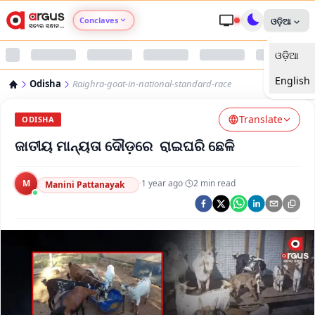
Conclaves
ଓଡ଼ିଆ
ଓଡ଼ିଆ
Argus Agri Vikas
English
Odisha
Raighra-goat-in-national-standard-race
Argus Nari Shakti
Translate
ODISHA
Argus Education Next
ଜାତୀୟ ମାନ୍ୟତା ଦୌଡ଼ରେ ରାଇଘରି ଛେଳି
Argus Health Connect
M
·
1 year ago
·
2
min read
Manini Pattanayak
Argus Swaad Odisha
Argus Chalo Dekhein Apna Desh