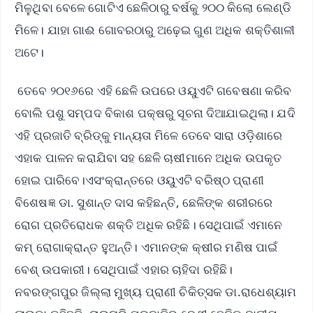
ମିଳୁଥିବା ବେଳେ ଗୋଟିଏ ଛେଳିଠାରୁ ବର୍ଷକୁ ୨୦୦ କିଲୋ ଲେଣ୍ଡି
ମିଳେ। ଯାହା ଗାଈ ଗୋବରଠାରୁ ଅଢ଼େଇ ଗୁଣ ଅଧିକ ଶକ୍ତିଶାଳୀ
ଅଟେ।
ତେବେ ୨୦୧୬ରେ ଏହି ଛେଳି ଉପରେ ଓୟୁଏଟି ଗବେଷଣା କରିବ
ବୋଲି ପଶୁ ସମ୍ପଦ ବିକାଶ ପକ୍ଷରୁ ସୂଚନା ଦିଆଯାଇଥିଲା। ଯଦି
ଏହି ପ୍ରଜାତି ବ୍ରିଡ୍‌କୁ ମାନ୍ୟତା ମିଳେ ତେବେ ସାରା ଓଡ଼ିଶାରେ
ଏହାକ ପାଳନ କରାଯିବା ସହ ଛେଳି ଚାଷୀମାନେ ଅଧିକ ଉପକୃତ
ହୋଇ ପାରିବେ।ଏସଂକ୍ରାନ୍ତରେ ଓୟୁଏଟି ବରିଷ୍ଠ ପ୍ରାଣୀ
ବିଶେଷଜ୍ଞ ଡା. ସୁଶାନ୍ତ ଦାସ କହିଛନ୍ତି, ଛେଳିଙ୍କ ଶରୀରରେ
ରୋଗ ପ୍ରତିରୋଧକ ଶକ୍ତି ଅଧିକ ରହିଛି। ସେଥିପାଇଁ ଏମାନେ
କମ୍ ରୋଗାକ୍ରାନ୍ତ ହୁଅନ୍ତି। ଏମାନଙ୍କ କ୍ଷୀର ମଣିଷ ପାଇଁ
ବେଶ୍ ଉପକାରୀ। ସେଥିପାଇଁ ଏହାର ଚାହିଦା ରହିଛି।
ନବରଙ୍ଗପୁର ଜିଲ୍ଲା ମୁଖ୍ୟ ପ୍ରାଣୀ ଚିକିତ୍ସକ ଡା.ରାଧେଶ୍ୟାମ