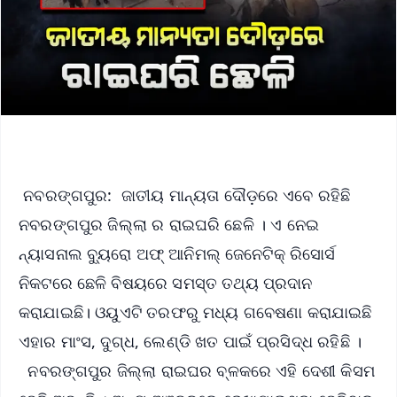
ନବରଙ୍ଗପୁର: ଜାତୀୟ ମାନ୍ୟତା ଦୌଡ଼ରେ ଏବେ ରହିଛି
ନବରଙ୍ଗପୁର ଜିଲ୍ଲା ର ରାଇଘରି ଛେଳି । ଏ ନେଇ
ନ୍ୟାସନାଲ ବ୍ୟୁରୋ ଅଫ୍ ଆନିମଲ୍ ଜେନେଟିକ୍ ରିସୋର୍ସ
ନିକଟରେ ଛେଳି ବିଷୟରେ ସମସ୍ତ ତଥ୍ୟ ପ୍ରଦାନ
କରାଯାଇଛି। ଓୟୁଏଟି ତରଫରୁ ମଧ୍ୟ ଗବେଷଣା କରାଯାଇଛି
ଏହାର ମାଂସ, ଦୁଗ୍ଧ, ଲେଣ୍ଡି ଖତ ପାଇଁ ପ୍ରସିଦ୍ଧ ରହିଛି ।
ନବରଙ୍ଗପୁର ଜିଲ୍ଲା ରାଇଘର ବ୍ଳକରେ ଏହି ଦେଶୀ କିସମ