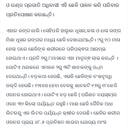
ଓ ଗଣ୍ଡ ପ୍ରଜାତି ଅଧିବାସୀ ଏହି ଛେଳି ପାଳନ କରି ପରିବାର
ପ୍ରତିପୋଷଣ କରଛନ୍ତି।
ଏହାର ରଙ୍ଗ ନାଲି। ସେହିପରି ହାଲୁକା ଧୂସର,କଳା ଓ ଧଳା ରଙ୍ଗ
ମିଶା ଧୂସର ରଙ୍ଗର ମଧ୍ୟ ଛେଳି ଦେଖାଯାଆନ୍ତି। ୯ରୁ ୧୦ ମାସ
ହେଲା ପରେ ଛେଳିଙ୍କ ଶରୀରରେ ପରିପକ୍ଵତା ଆରମ୍ଭ
ହୋଇଥାଏ। ପ୍ରତି ୭ରୁ ୮ମାସରେ ଏହା ମାତୃତ୍ଵ ଲାଭ କରନ୍ତି ।
ଗୋଟିଏ ଥରକରେ ଏମାନେ ୨ରୁ ୩ଟି ଶାବକଙ୍କୁ ଜନ୍ମ
ଦେଇଥାନ୍ତି। ବଡ଼କଥା ହେଉଛି, ଏଭଳି ଛେଳିଙ୍କ ବଂଶବୃଦ୍ଧି
ଜଲ୍‌ଦି ହେଉଛି। ୧୨ମାସ ହେବା ବେଳକୁ ଶାବକଟି ୧୭ରୁ ୧୮କେଜି
ଓଜନର ହୋଇଥାଏ। ଗୋଟିଏ ବଡ଼ ଛେଳି ( ପରିଣତ ବୟସ୍କ)ର
ଓଜନ ୩୨ କିଲୋ ପର୍ଯ୍ୟନ୍ତ ରହୁଛି। ମାଈ ଛେଳି ଦୈନିକ ଅଧା
ଲିଟରରୁ ଏକ ଲିଟର ପର୍ଯ୍ୟନ୍ତ କ୍ଷୀର ଦେଉଛି। ଛେଳିର ଶରୀର
ଓଜନର ପ୍ରାୟ ୪୮.୫ ପ୍ରତିଶତ ଖାଇବା ଯୋଗ୍ୟ ମାଂସ