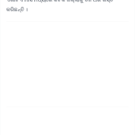
କରିଛନ୍ତି ।
✨
📱 Get Argus News App