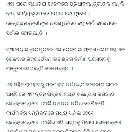
ଏହା ପରେ ସ୍ଥାନୀୟ ଅଂଚଳରେ ପ୍ରଧାନମନ୍ତ୍ରୀଙ୍କ ମନ୍ କି
ବାତ୍ କାର୍ଯ୍ୟକ୍ରମରେ ଯୋଗ ଦେଇଥିଲେ ।
କେନ୍ଦ୍ରମନ୍ତ୍ରୀଙ୍କ ଉପସ୍ଥିତିରେ ବହୁ କର୍ମୀ ବିଜେପିରେ
ସାମିଲ ହୋଇଛନ୍ତି ।
ସ୍ଥାନୀୟ କନ୍ଦରପୁରରେ ଏକ ରେଳବାଇ ଫ୍ଲାଏ ଓଭର ସହ ଏକ
ରେଳବାଇ ରିଜରର୍ଭେସନ କାଉଣ୍ଟର ନିର୍ମାଣ ପ୍ରସ୍ତାବକୁ
ମଞ୍ଜୁରୀ ଦେଇଛନ୍ତି ରେଳମନ୍ତ୍ରୀ ।
ଏହାସହିତ ରାଜହଂସରୁ ପରମହଂସ ପର୍ଯ୍ୟନ୍ତ ରେଳବାଇ ଲାଇନ
ପାର୍ଶ୍ବରେ ଏକ ନୂତନ ରାସ୍ତାର ମଧ୍ୟ ଶିଳାନ୍ୟାସ କରିଛନ୍ତି
କେନ୍ଦ୍ରମନ୍ତ୍ରୀ । ଆଜି ଯଶପଡା ପଡିଆରେ ବିଜେପି
କାର୍ଯକର୍ତ୍ତା ସମ୍ମିଳନୀରେ ମଧ୍ୟ ସାମିଲ ହେବେ
କେନ୍ଦ୍ରମନ୍ତ୍ରୀ । ଆଜିର ଏହି ଗସ୍ତକୁ ମିଶାଇ ରେଳମନ୍ତ୍ରୀ
ଗୋଟିଏ ମାସ ମଧ୍ୟରେ କଟକ ଜିଲ୍ଲାକୁ ତିନି ଥର ଗସ୍ତ