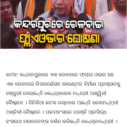
କଟକ: କନ୍ଦରପୁରରେ ଏକ ରେଳବାଇ ଫ୍ଲାଇ ଓଭର ସହ
ଏକ ରେଳବାଇ ରିଜରର୍ଭେସନ କାଉଣ୍ଟର ନିର୍ମାଣ ପ୍ରସ୍ତାବକୁ
ମଞ୍ଜୁରୀ ଦେଇଛନ୍ତି କେନ୍ଦ୍ରରେଳ ମନ୍ତ୍ରୀ ଅଶ୍ୱିନୀ
ବୈଷ୍ଣବ । ଦିନିକିଆ କଟକ ଗସ୍ତରେ ଅଛନ୍ତି ରେଳମନ୍ତ୍ରୀ
ଅଶ୍ବିନୀ ବୈଷ୍ଣବ । ପରମହଂସରେ ପହଞ୍ଚି ପ୍ରସିଦ୍ଧ
ହଂସନାଥ ମହାଦେବଙ୍କ ଦର୍ଶନ କରିଛନ୍ତି କେନ୍ଦ୍ରମନ୍ତ୍ରୀ ।