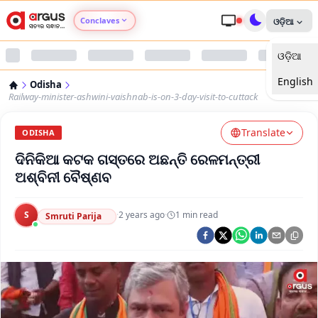
Conclaves
ଓଡ଼ିଆ
ଓଡ଼ିଆ
Argus Agri Vikas
English
Odisha
Argus Nari Shakti
Railway-minister-ashwini-vaishnab-is-on-3-day-visit-to-cuttack
Translate
Argus Education Next
ODISHA
ଦିନିକିଆ କଟକ ଗସ୍ତରେ ଅଛନ୍ତି ରେଳମନ୍ତ୍ରୀ
Argus Health Connect
ଅଶ୍ବିନୀ ବୈଷ୍ଣବ
Argus Swaad Odisha
S
·
2 years ago
·
1
min read
Smruti Parija
Argus Chalo Dekhein Apna Desh