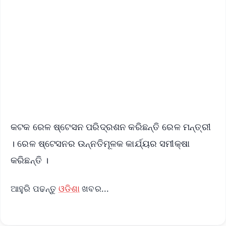
📰 60 Word News
🎬 Argus Podcast
📺 Live TV and Breaking News
🔔 Free Notification Alerts
Download Free:
Android - Scan QR
iOS - Scan QR
କଟକ ରେଳ ଷ୍ଟେସନ ପରିଦ୍ରଶନ କରିଛନ୍ତି ରେଳ ମନ୍ତ୍ରୀ
। ରେଳ ଷ୍ଟେସନର ଉନ୍ନତିମୂଳକ କାର୍ଯ୍ୟର ସମୀକ୍ଷା
କରିଛନ୍ତି ।
ଆହୁରି ପଢନ୍ତୁ
ଓଡିଶା
ଖବର...