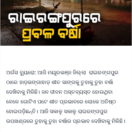
ଅର୍ଗସ ବ୍ୟୁରୋ: ଆଜି ମୟୂରଭଞ୍ଜ ଜିଲ୍ଲା ରାଇରଙ୍ଗପୁର
ଠାରେ ହାଡ଼ଭଙ୍ଗାହାଡ଼ ଶୀତ ସାଙ୍ଗକୁ ତୁହାକୁ ତୁହା ବର୍ଷା
ଦେଖିବାକୁ ମିଳିଛି। ଜନ ଜୀବନ ଅସ୍ତବ୍ୟସ୍ତ ହୋଉଥିବା
ବେଳେ ଗୋଟିଏ ପଟେ ଶୀତ ପ୍ରଭାବରେ ଲୋକେ ଅତିଷ୍ଠ
ହୋଇପଡ଼ିଛନ୍ତି। ଆଜି ସକାଳୁ ସକାଳୁ ରାଇରଙ୍ଗପୁର
ଉପଖଣ୍ଡରେ ତୁହାକୁ ତୁହା ବର୍ଷାର ପ୍ରଭାବ ଦେଖିବାକୁ ମିଳିଛି।