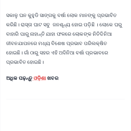
ସକାଳୁ ଘନ କୁହୁଡି ସାଙ୍ଗକୁ ବର୍ଷା ଲୋକ ମାନଙ୍କୁ ପ୍ରଭାବିତ
କରିଛି। ରାସ୍ତା ଘାଟ ସବୁ ଜନଶୂନ୍ୟ ହୋଇ ପଡ଼ିଛି । ଲୋକେ ଘରୁ
ବାହାରି ପାରୁ ନାହାନ୍ତି ଯାହା ଫଳରେ ଲୋକଙ୍କ ନିତିଦିନିଆ
ଜୀବନଯାପନରେ ମଧ୍ୟ ବିଶେଷ ପ୍ରଭାବ ପରିଲକ୍ଷିତ
ହୋଇଛି। ଗାଁ ଠାରୁ ସହର ଏହି ଅଦିନିଆ ବର୍ଷା ପ୍ରଭାବରେ
ପ୍ରଭାବିତ ହୋଇଛି।
ଅଧିକ ପଢ଼ନ୍ତୁ
ଓଡ଼ିଶା
ଖବର