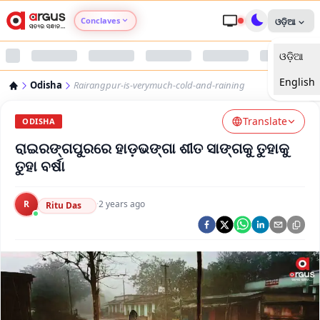
Conclaves
ଓଡ଼ିଆ
ଓଡ଼ିଆ
Argus Agri Vikas
English
Odisha
Rairangpur-is-verymuch-cold-and-raining
Argus Nari Shakti
Translate
ODISHA
Argus Education Next
ରାଇରଙ୍ଗପୁରରେ ହାଡ଼ଭଙ୍ଗା ଶୀତ ସାଙ୍ଗକୁ ତୁହାକୁ
ତୁହା ବର୍ଷା
Argus Health Connect
R
·
2 years ago
Ritu Das
Argus Swaad Odisha
Argus Chalo Dekhein Apna Desh