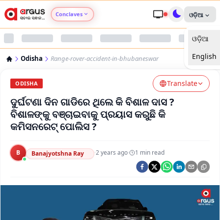
Conclaves
ଓଡ଼ିଆ
ଓଡ଼ିଆ
Argus Agri Vikas
English
Odisha
Range-rover-accident-in-bhubaneswar
Argus Nari Shakti
Translate
ODISHA
Argus Education Next
ଦୁର୍ଘଟଣା ଦିନ ଗାଡିରେ ଥିଲେ କି ବିଶାଳ ଦାସ ?
ବିଶାଳଙ୍କୁ ବଞ୍ଚାଇବାକୁ ପ୍ରୟାସ କରୁଛି କି
Argus Health Connect
କମିସନରେଟ୍ ପୋଲିସ ?
Argus Swaad Odisha
B
·
2 years ago
·
1
min read
Banajyotshna Ray
Argus Chalo Dekhein Apna Desh