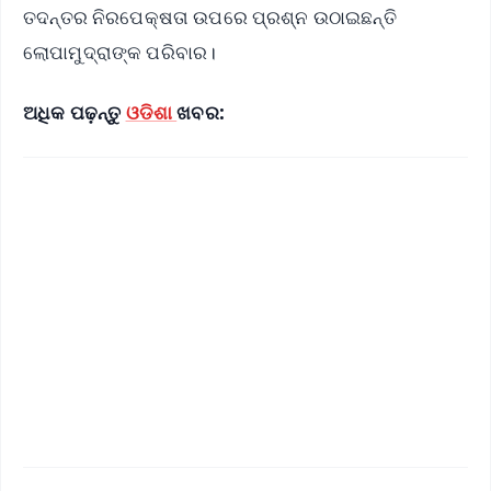
ତଦନ୍ତର ନିରପେକ୍ଷତା ଉପରେ ପ୍ରଶ୍ନ ଉଠାଇଛନ୍ତି
ଲୋପାମୁଦ୍ରାଙ୍କ ପରିବାର।
ଅଧିକ ପଢ଼ନ୍ତୁ
ଓଡିଶା
ଖବର: