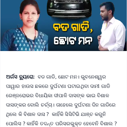
ଅର୍ଗସ ବ୍ୟୁରୋ:
ବଡ ଗାଡି, ଛୋଟ ମନ। ଭୁବନେଶ୍ୱର
ପାୱାର ହାଉସ ଛକରେ ଦୁର୍ଘଟଣା ଘଟାଇଥିବା ଦାମୀ ଗାଡି
ରେଞ୍ଜରୋଭର ବିଧାୟିକା ଦୀପାଳି ଦାସଙ୍କ ଭାଇ ବିଶାଳ
ଦାସଙ୍କର ବୋଲି ଚର୍ଚ୍ଚା। ତାହେଲେ ଦୁର୍ଘଟଣା ଦିନ ଗାଡିରେ
ଥିଲେ କି ବିଶାଳ ଦାସ ? କାହିଁକି ସିସିଟିଭି ଯାଞ୍ଚ କରୁନି
ପୋଲିସ ? କାହିଁକି ତଦନ୍ତ ପରିସରଭୁକ୍ତ ହେବେନି ବିଶାଲ ?