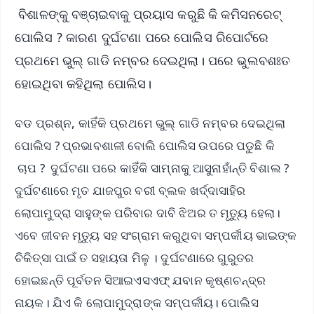
ବିଶାଳଙ୍କୁ ବଞ୍ଚାଇବାକୁ ପ୍ରୟାସ କରୁଛି କି କମିସନରେଟ୍
ପୋଲିସ ? କାରଣ ଦୁର୍ଘଟଣା ପରେ ପୋଲିସ ରିପୋର୍ଟରେ
ପ୍ରଥମେ ଭୁଲ୍ ଗାଡି ନମ୍ବର ଦେଇଥିଲା। ପରେ ଭୁଲବଶଃତ
ହୋଇଥିବା କହିଥିଲା ପୋଲିସ।
ବଡ ପ୍ରଶ୍ନ, କାହିଁକି ପ୍ରଥମେ ଭୁଲ୍ ଗାଡି ନମ୍ବର ଦେଇଥିଲା
ପୋଲିସ ? ପ୍ରଭାବଶାଳୀ ବୋଲି ପୋଲିସ ଉପରେ ପଡୁଛି କି
ଚାପ ? ଦୁର୍ଘଟଣା ପରେ କାହିଁକି ସାମ୍ନାକୁ ଆସୁନାହାଁନ୍ତି ବିଶାଲ ?
ଦୁର୍ଘଟଣାରେ ମୃତ ଯାଜପୁର ବରୀ ବ୍ଲକ ଖର୍ଦ୍ଦାସାହିର
ଲୋପାମୁଦ୍ରା ସାହୁଙ୍କ ପରିବାର ଦାବି ଝିଅର ତ ମୃତ୍ୟୁ ହେଲା।
ଏବେ ଜୀବନ ମୃତ୍ୟୁ ସହ ସଂଗ୍ରାମ କରୁଥିବା ସମ୍ପର୍କୀୟ ଭାଇଙ୍କ
ଚିକିତ୍ସା ପାଇଁ ତ ସହାୟତା ମିଳୁ । ଦୁର୍ଘଟଣାରେ ଗୁରୁତର
ହୋଇଛନ୍ତି ପୂର୍ବତନ ସିଆଇଏସଏଫ୍ ଯବାନ କୃଷ୍ଣଚନ୍ଦ୍ର
ନାୟକ। ଯିଏ କି ଲୋପାମୁଦ୍ରାଙ୍କ ସମ୍ପର୍କୀୟ। ପୋଲିସ