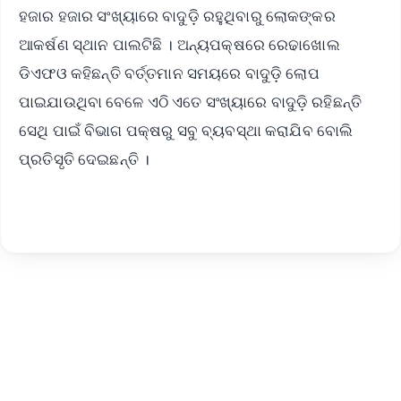
ହଜାର ହଜାର ସଂଖ୍ୟାରେ ବାଦୁଡ଼ି ରହୁଥିବାରୁ ଲୋକଙ୍କର
ଆକର୍ଷଣ ସ୍ଥାନ ପାଲଟିଛି । ଅନ୍ୟପକ୍ଷରେ ରେଢାଖୋଲ
ଡିଏଫଓ କହିଛନ୍ତି ବର୍ତ୍ତମାନ ସମୟରେ ବାଦୁଡ଼ି ଲୋପ
ପାଇଯାଉଥିବା ବେଳେ ଏଠି ଏତେ ସଂଖ୍ୟାରେ ବାଦୁଡ଼ି ରହିଛନ୍ତି
ସେଥି ପାଇଁ ବିଭାଗ ପକ୍ଷରୁ ସବୁ ବ୍ୟବସ୍ଥା କରାଯିବ ବୋଲି
ପ୍ରତିସୃତି ଦେଇଛନ୍ତି ।