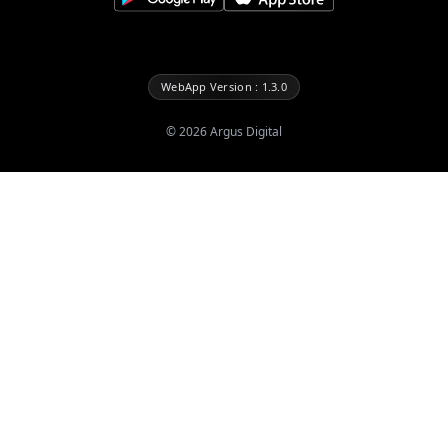
WebApp Version : 1.3.0
©
2026
Argus Digital