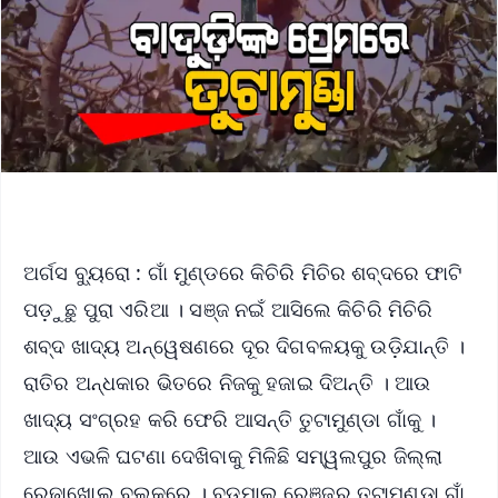
ଅର୍ଗସ ବ୍ୟୁରୋ : ଗାଁ ମୁଣ୍ଡରେ କିଚିରି ମିଚିର ଶବ୍ଦରେ ଫାଟି
ପଡ଼ୁଛୁ ପୁରା ଏରିଆ । ସଞ୍ଜ ନଇଁ ଆସିଲେ କିଚିରି ମିଚିରି
ଶବ୍ଦ ଖାଦ୍ୟ ଅନ୍ୱେଷଣରେ ଦୂର ଦିଗବଳୟକୁ ଉଡ଼ିଯାନ୍ତି ।
ରାତିର ଅନ୍ଧକାର ଭିତରେ ନିଜକୁ ହଜାଇ ଦିଅନ୍ତି । ଆଉ
ଖାଦ୍ୟ ସଂଗ୍ରହ କରି ଫେରି ଆସନ୍ତି ତୁଟାମୁଣ୍ଡା ଗାଁକୁ ।
ଆଉ ଏଭଳି ଘଟଣା ଦେଖିବାକୁ ମିଳିଛି ସମ୍ୱଲପୁର ଜିଲ୍ଲା
ରେଢାଖୋଲ ବ୍ଲକରେ । ବଡ଼ମାଲ ରେଞ୍ଜର ତୁଟାମୁଣ୍ଡା ଗାଁ