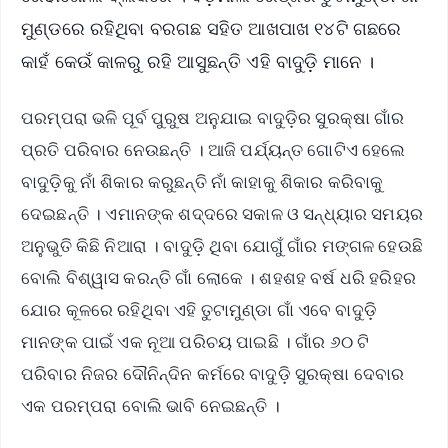
ମୁଣ୍ଡରେ ରହିଥିବା ବରଗଛ ସହିତ ଆଖପାଖ ୧୪ଟି ଗଛରେ
କାହଁ କେଉଁ କାଳରୁ ରହି ଆସୁଛନ୍ତି ଏହି ବାଦୁଡ଼ି ମାନେ ।
ପରମ୍ପରା ଭଳି ପୂର୍ବ ପୁରୁଷ ଅନୁଯାଇ ବାଦୁଡ଼ିର ସୁରକ୍ଷା ଗାଁର
ପ୍ରତି ପରିବାର ନେଉଛନ୍ତି । ଆଜି ପର୍ଯ୍ୟନ୍ତ ଗୋଟିଏ ହେଲେ
ବାଦୁଡ଼ିକୁ ନାଁ ଶିକାର କରୁଛନ୍ତି ନାଁ କାହାକୁ ଶିକାର କରିବାକୁ
ଦେଇଛନ୍ତି । ଏମାନଙ୍କ ଶଦ୍ଦରେ ସକାଳ ଓ ସନ୍ଧ୍ୟାର ସମୟର
ଅନୁଭୁତି କିଛି ନିଆରା । ବାଦୁଡ଼ି ଥିବା ଯୋଗୁଁ ଗାଁର ମଙ୍ଗଳ ହେଉଛି
ବୋଲି ବିଶ୍ୱାସ କରନ୍ତି ଗାଁ ଲୋକେ । ଶହଶହ ବର୍ଷ ଧରି ହରିହର
ଯୋର କୂଳରେ ରହିଥିବା ଏହି ତୁଟାମୁଣ୍ଡା ଗାଁ ଏବେ ବାଦୁଡ଼ି
ମାନଙ୍କ ପାଇଁ ଏକ ନୂଆ ପରିଚୟ ପାଇଛି । ଗାଁର ୬୦ ଟି
ପରିବାର ନିଜର ଦୌନିନ୍ଦିନ କର୍ମରେ ବାଦୁଡ଼ି ସୁରକ୍ଷା ଦେବାର
ଏକ ପରମ୍ପରା ବୋଲି ଭାବି ନେଇଛନ୍ତି ।