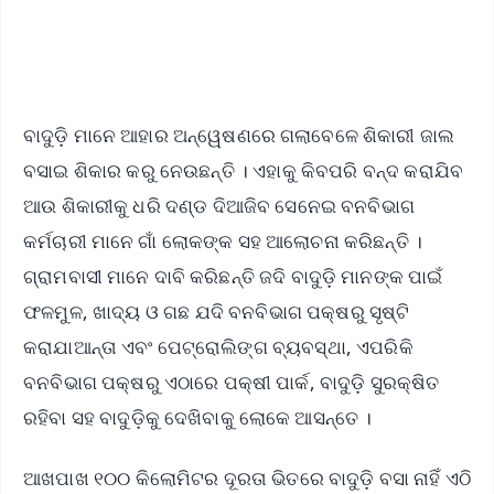
ବାଦୁଡ଼ି ମାନେ ଆହାର ଅନ୍ୱେଷଣରେ ଗଲାବେଳେ ଶିକାରୀ ଜାଲ
ବସାଇ ଶିକାର କରୁ ନେଉଛନ୍ତି । ଏହାକୁ କିବପରି ବନ୍ଦ କରାଯିବ
ଆଉ ଶିକାରୀକୁ ଧରି ଦଣ୍ଡ ଦିଆଜିବ ସେନେଇ ବନବିଭାଗ
କର୍ମଚାରୀ ମାନେ ଗାଁ ଲୋକଙ୍କ ସହ ଆଲୋଚନା କରିଛନ୍ତି ।
ଗ୍ରାମବାସୀ ମାନେ ଦାବି କରିଛନ୍ତି ଜଦି ବାଦୁଡ଼ି ମାନଙ୍କ ପାଇଁ
ଫଳମୁଳ, ଖାଦ୍ୟ ଓ ଗଛ ଯଦି ବନବିଭାଗ ପକ୍ଷରୁ ସୃଷ୍ଟି
କରାଯାଆନ୍ତା ଏବଂ ପେଟ୍ରୋଲିଙ୍ଗ ବ୍ୟବସ୍ଥା, ଏପରିକି
ବନବିଭାଗ ପକ୍ଷରୁ ଏଠାରେ ପକ୍ଷୀ ପାର୍କ, ବାଦୁଡ଼ି ସୁରକ୍ଷିତ
ରହିବା ସହ ବାଦୁଡ଼ିକୁ ଦେଖିବାକୁ ଲୋକେ ଆସନ୍ତେ ।
ଆଖପାଖ ୧୦୦ କିଲୋମିଟର ଦୂରତା ଭିତରେ ବାଦୁଡ଼ି ବସା ନାହିଁ ଏଠି