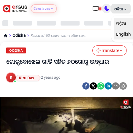
Conclaves
ଓଡ଼ିଆ
ଓଡ଼ିଆ
Argus Agri Vikas
English
Odisha
Rescued-60-cows-with-cattle-cart
Argus Nari Shakti
Translate
ODISHA
Argus Education Next
ଗୋରୁବୋଝେଇ ଗାଡି ସହିତ ୬୦ଗୋରୁ ଉଦ୍ଧାର
Argus Health Connect
R
·
2 years ago
Ritu Das
Argus Swaad Odisha
Argus Chalo Dekhein Apna Desh