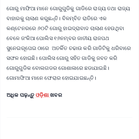
ଗୋରୁ ମାଫିଆ ମାନେ ଗୋରୁଗୁଡିକୁ ଗାଡିରେ ରାଜ୍ୟ ତଥା ରାଜ୍ୟ
ବାହାରକୁ ଚାଲାଣ କରୁଛନ୍ତି। ବିଳମ୍ବିତ ରାତିରେ ଏକ
କଣ୍ଟେନରରେ ୬୦ଟି ଗୋରୁ ହାଇଦ୍ରାବାଦ ଚାଲାଣ ହେଉଥିବା
ବେଳେ ଜଂକିଆ ପୋଲିସ ୧୬ନମ୍ବର ଜାତୀୟ ରାଜପଥ
ସୁନେଇରୂପେଇ ଠାରେ ଅତର୍କିତ ଚଢାଉ କରି ଗାଡିଟିକୁ ଧରିବାରେ
ସଫଳ ହୋଇଛି। ପୋଲିସ ଗୋରୁ ସହିତ ଗାଡିକୁ ଜବତ କରି
ଗୋରୁଗୁଡିକ ବୋଲଗଡର ଗୋଶାଳାରେ ଛଡାଯାଇଛି।
ଗୋମାଫିଆ ମାନେ ଫେରାର ହୋଇଯାଇଛନ୍ତି।
ଅଧିକ ପଢ଼ନ୍ତୁ
ଓଡ଼ିଶା
ଖବର