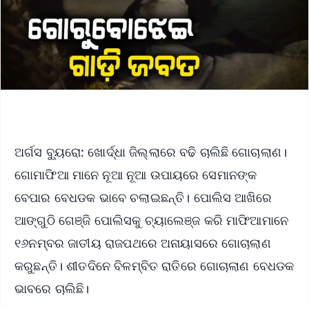
ଅର୍ଗସ ବ୍ୟୁରୋ: ଖୋର୍ଦ୍ଧା ଜିଲ୍ଲାରେ ବଢି ଚାଲିଛି ଗୋଚାଲାଣ।
ଗୋମାଫିଆ ମାନେ ନୂଆ ନୂଆ ଉପାୟରେ ସେମାନଙ୍କ
ବେପାର ବେଧଡକ ଭାବେ ଚଲାଇଛନ୍ତି। ପୋଲିସ ଆଖିରେ
ଆଙ୍ଗୁଠି ଗେଞ୍ଜି ପୋଲିସକୁ ଚ୍ୟାଲେଞ୍ଜ କରି ମାଫିଆମାନେ
୧୬ନମ୍ବର ଜାତୀୟ ରାଜପଥରେ ଅନାୟାସରେ ଗୋଚାଲାଣ
କରୁଛନ୍ତି। ଶୀତଦିନେ ବିଳମ୍ବିତ ରାତିରେ ଗୋଚାଲାଣ ବେଧଡକ
ଭାବରେ ଚାଲିଛି।