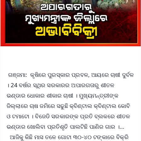
ଗଞ୍ଜମା: କୃଷିରେ ପୁରସ୍କାର ପ୍ରବଳ, ଆୟରେ ଚାଷୀ ଦୁର୍ବଳ
। 24 ବର୍ଷର ସ୍ଥିର ସରକାରର ଅପାରଗତାରୁ ଶୀତଳ
ଭଣ୍ଡାର ଧୋକାର ଶୀକାର ଚାଷୀ । ମୁଖ୍ୟମନ୍ତ୍ରୀଙ୍କ
ଜିଲ୍ଲାରେ ଚାଷ ଜମିରେ ସଢୁଛି କ୍ବିଣ୍ଟାଲ କ୍ବିଣ୍ଟାଲ କୋବି
ଓ ଟମାଟୋ । ବିଜେଡି ସରକାରଙ୍କ ପ୍ରତି ବ୍ଲକରେ ଶୀତଳ
ଭଣ୍ଡାର ଖୋଲିବା ପ୍ରତିଶୃତି ପାଲଟିଛି ପାଣିର ଗାର ।...
ଆଜିକୁ କିଛି ମାସ ତଳେ ଗୋଟା ୩୦-୪୦ ଟଙ୍କାରେ ବିକ୍ରି