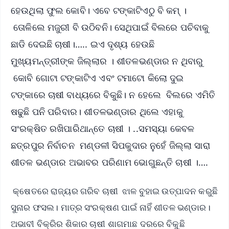
ହେଉଥିଲା ଫୁଲ କୋବି। ଏବେ ଟଙ୍କାଟିଏଠୁ ବି କମ୍ ।
ତୋଳିଲେ ମଜୁରୀ ବି ଉଠିବନି। ସେଥିପାଇଁ ବିଲରେ ପଚିବାକୁ
ଛାଡି ଦେଇଛି ଚାଷୀ।….. ଇଏ ଦୃଶ୍ୟ ହେଉଛି
ମୁଖ୍ୟମନ୍ତ୍ରୀଙ୍କ ଜିଲ୍ଲାର । ଶୀତଳଭଣ୍ଡାର ନ ଥିବାରୁ
କୋବି ଗୋଟା ଟଙ୍କାଟିଏ ଏବଂ ଟମାଟୋ କିଲୋ ଦୁଇ
ଟଙ୍କାରେ ଚାଷୀ ବାଧ୍ୟରେ ବିକୁଛି। ନ ହେଲେ ବିଲରେ ଏମିତି
ଷଢୁଛି ପନି ପରିବାର। ଶୀତଳଭଣ୍ଡାର ଥିଲେ ଏହାକୁ
ସଂରକ୍ଷିତ ରଖିପାରିଥାନ୍ତେ ଚାଷୀ । ..ସମସ୍ୟା କେବଳ
ଛତ୍ରପୁର ନିର୍ବାଚନ ମଣ୍ଡଳୀ ସିପକୁଦାର ନୁହେଁ ଜିଲ୍ଲା ସାରା
ଶୀତଳ ଭଣ୍ଡାର ଅଭାବର ପରିଣାମ ଭୋଗୁଛନ୍ତି ଚାଷୀ ।….
କ୍ଷେତରେ ରାଜ୍ୟର ଗରିବ ଚାଷୀ ଝାଳ ବୁହାଇ ଉତ୍ପାଦନ କରୁଛି
ସୁନାର ଫସଲ। ମାତ୍ର ସଂରକ୍ଷଣ ପାଇଁ ନାହିଁ ଶୀତଳ ଭଣ୍ଡାର।
ଅଭାବୀ ବିକ୍ରିର ଶିକାର ଚାଷୀ ଶାଗମାଛ ଦରରେ ବିକୁଛି