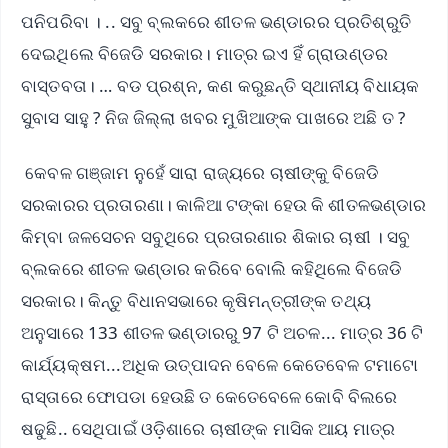
ପନିପରିବା । .. ସବୁ ବ୍ଲକରେ ଶୀତଳ ଭଣ୍ଡାରର ପ୍ରତିଶ୍ରୁତି
ଦେଇଥିଲେ ବିଜେଡି ସରକାର। ମାତ୍ର ଇଏ ହିଁ ଗ୍ରାଉଣ୍ଡର
ବାସ୍ତବତା। … ବଡ ପ୍ରଶ୍ନ, କଣ କରୁଛନ୍ତି ସ୍ଥାନୀୟ ବିଧାୟକ
ସୁବାସ ସାହୁ ? ନିଜ ଜିଲ୍ଲା ଖବର ମୁଖିଆଙ୍କ ପାଖରେ ଅଛି ତ ?
କେବଳ ଗଞ୍ଜାମ ନୁହେଁ ସାରା ରାଜ୍ୟରେ ଚାଷୀଙ୍କୁ ବିଜେଡି
ସରକାରର ପ୍ରତାରଣା। କାଳିଆ ଟଙ୍କା ହେଉ କି ଶୀତଳଭଣ୍ଡାର
କିମ୍ବା ଜଳସେଚନ ସବୁଥିରେ ପ୍ରତାରଣାର ଶିକାର ଚାଷୀ । ସବୁ
ବ୍ଲକରେ ଶୀତଳ ଭଣ୍ଡାର କରିବେ ବୋଲି କହିଥିଲେ ବିଜେଡି
ସରକାର। କିନ୍ତୁ ବିଧାନସଭାରେ କୃଷିମନ୍ତ୍ରୀଙ୍କ ତଥ୍ୟ
ଅନୁସାରେ 133 ଶୀତଳ ଭଣ୍ଡାରରୁ 97 ଟି ଅଚଳ... ମାତ୍ର 36 ଟି
କାର୍ଯ୍ୟକ୍ଷମ...ଅଧିକ ଉତ୍ପାଦନ ବେଳେ କେତେବେଳ ଟମାଟୋ
ରାସ୍ତାରେ ଫୋପଡା ହେଉଛି ତ କେତେବେଳେ କୋବି ବିଲରେ
ଷଢୁଛି.. ସେଥିପାଇଁ ଓଡ଼ିଶାରେ ଚାଷୀଙ୍କ ମାସିକ ଆୟ ମାତ୍ର