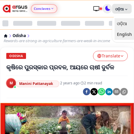
Conclaves
ଓଡ଼ିଆ
ଓଡ଼ିଆ
Argus Agri Vikas
English
Odisha
Argus Nari Shakti
Rewards-are-strong-in-agriculture-farmers-are-weak-in-income
Translate
Argus Education Next
ODISHA
କୃଷିରେ ପୁରସ୍କାର ପ୍ରବଳ, ଆୟରେ ଚାଷୀ ଦୁର୍ବଳ
Argus Health Connect
M
·
2 years ago
·
2
min read
Manini Pattanayak
Argus Swaad Odisha
Argus Chalo Dekhein Apna Desh