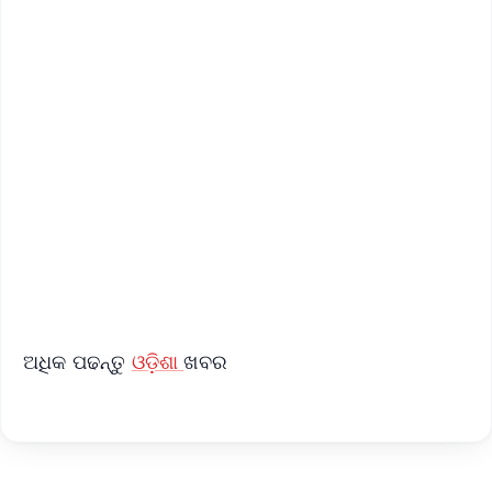
✨
📱 Get Argus News App
📰 60 Word News
🎬 Argus Podcast
📺 Live TV and Breaking News
🔔 Free Notification Alerts
Download Free:
Android - Scan QR
iOS - Scan QR
ଅଧିକ ପଢନ୍ତୁ
ଓଡ଼ିଶା
ଖବର