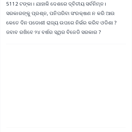
5112 ଟଙ୍କା। ଯାହାକି ଦେଶରେ ଦ୍ବିତୀୟ ସର୍ବନିମ୍ନ।
ସରକାରଙ୍କୁ ପ୍ରଶ୍ନ, ପନିପରିବା ସଂରକ୍ଷଣ ନ କରି ଆଉ
କେତେ ଦିନ ପଡୋଶୀ ରାଜ୍ୟ ଉପରେ ନିର୍ଭର କରିବ ଓଡିଶା ?
ଜବାବ ରଖିବେ ୨୪ ବର୍ଷର ସ୍ଥିର ବିଜେଡି ସରକାର ?