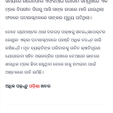
ସମୟରେ ନାଗେନପାଲି ଏଫସିଆଇ ଗୋଦାମ ସମ୍ମୁଖରେ ଏକ
ଟ୍ରକ ବିପରୀତ ଦିଗରୁ ଆସି ତାଙ୍କ ଉପରେ ମାଡି ଯାଇଥିଲା
ଫଳରେ ଘଟଣାସ୍ଥଳରେ ତାଙ୍କର ମୃତ୍ୟୁ ଘଟିଥିଲା।
ତେବେ ଗ୍ରାମାଞ୍ଚଳ ଥାନା ବରଗଡ଼ ପକ୍ଷରୁ ସବଇନ୍ସପେକ୍ଟର
ରେଣୁକା ଏକ୍କା ଘଟଣାସ୍ଥଳରେ ପହଞ୍ଚି ଅଧିକ ତଦନ୍ତ ଜାରି
ରଖିଛନ୍ତି। ମୃତ ବ୍ୟକ୍ତିଙ୍କ ପରିବାରକୁ ଉଚିତ କ୍ଷତିପୂରଣ
ଯୋଗାଇବା ସହିତ ଓଭରବ୍ରିଜ ପାଖରେ ବେଆଇନ ଭାବରେ
ଶତାଧିକ ଟ୍ରକ ଛିଡା ରହୁଥିବା ବେଳେ ତାକୁ ହଟାଇବା ପାଇଁ
ଅଞ୍ଚଳରେ ଦାବି ଉଠିଛି।
ଅଧିକ ପଢ଼ନ୍ତୁ
ଓଡ଼ିଶା
ଖବର