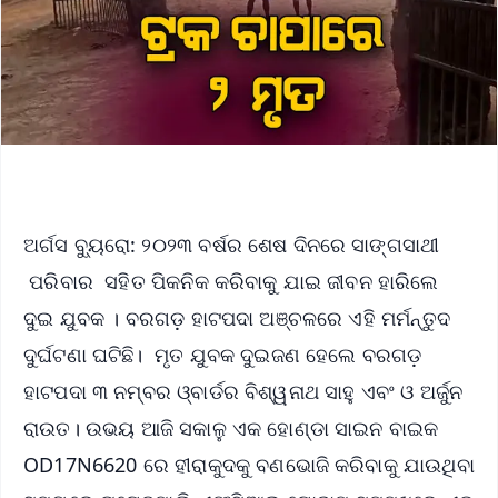
ଅର୍ଗସ ବ୍ୟୁରୋ: ୨୦୨୩ ବର୍ଷର ଶେଷ ଦିନରେ ସାଙ୍ଗସାଥୀ
ପରିବାର ସହିତ ପିକନିକ କରିବାକୁ ଯାଇ ଜୀବନ ହାରିଲେ
ଦୁଇ ଯୁବକ । ବରଗଡ଼ ହାଟପଦା ଅଞ୍ଚଳରେ ଏହି ମର୍ମନ୍ତୁଦ
ଦୁର୍ଘଟଣା ଘଟିଛି। ମୃତ ଯୁବକ ଦୁଇଜଣ ହେଲେ ବରଗଡ଼
ହାଟପଦା ୩ ନମ୍ବର ଓ୍ବାର୍ଡର ବିଶ୍ୱନାଥ ସାହୁ ଏବଂ ଓ ଅର୍ଜୁନ
ରାଉତ। ଉଭୟ ଆଜି ସକାଳୁ ଏକ ହୋଣ୍ଡା ସାଇନ ବାଇକ
OD17N6620 ରେ ହୀରାକୁଦକୁ ବଣଭୋଜି କରିବାକୁ ଯାଉଥିବା