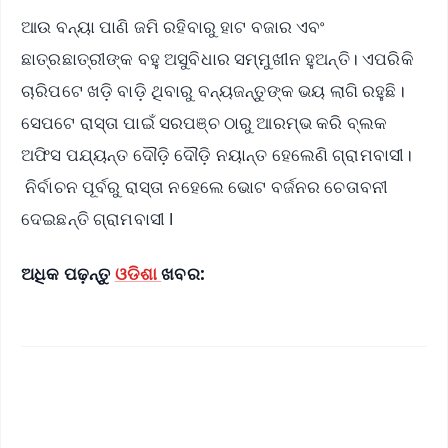
ଆଉ ବନ୍ୟା ପାଣି ଜମି ରହିବାରୁ ହାଟ ବଜାର ଏବଂ
ଛାତ୍ରଛାତ୍ରୀଙ୍କ ବହୁ ଅସୁବିଧାର ସମ୍ମୁଖୀନ ହୁଅନ୍ତି। ଏପରିକି
ଚାରିପଟେ ଖଡ଼ି ବାଡ଼ି ଥିବାରୁ ବନ୍ୟଜନ୍ତୁଙ୍କ ଭୟ ଲାଗି ରହୁଛି।
ସେପଟେ ରାସ୍ତା ପାଇଁ ସରପଞ୍ଚ ଠାରୁ ଆରମ୍ଭ କରି ବ୍ଲକ
ଅଫିସ ପଯ୍ୟନ୍ତ ଦୌଡ଼ି ଦୌଡ଼ି ନୟାନ୍ତ ହେଲେଣି ଗ୍ରାମବାସୀ।
ନିର୍ବାଚନ ପୂର୍ବରୁ ରାସ୍ତା ନହେଲେ ଭୋଟ ବର୍ଜନର ଚେତାବନୀ
ଦେଇଛନ୍ତି ଗ୍ରାମବାସୀ l
ଅଧିକ ପଢ଼ନ୍ତୁ
ଓଡିଶା
ଖବର: