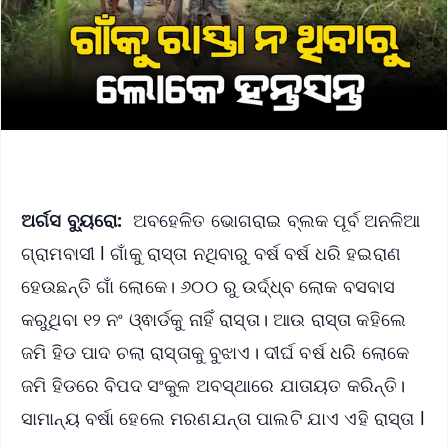
ଅର୍ଗସ ବ୍ୟୁରୋ:
ଅବହେଳିତ ଭୋଗରାଇ ବ୍ଲକ ପୂର୍ବ ଅନଳିଆ
ଗ୍ରାମବାସୀ l ଗାଁକୁ ରାସ୍ତା ନଥିବାରୁ ବର୍ଷ ବର୍ଷ ଧରି ହଇରାଣ
ହେଉଛନ୍ତି ଗାଁ ଲୋକେ। ୬୦୦ ରୁ ଉର୍ଦ୍ଧ୍ବ ଲୋକ ବସବାସ
କରୁଥିବା ୧୨ ନଂ ଓ୍ଵାର୍ଡକୁ ନାହିଁ ରାସ୍ତା। ଆଉ ରାସ୍ତା କହିଲେ
ଜମି ହିଡ ପାଦ ଚଲା ରାସ୍ତାକୁ ବୁଝାଏ। ଦୀର୍ଘ ବର୍ଷ ଧରି ଲୋକେ
ଜମି ହିଡରେ ବିପଦ ସଂକୁଳ ଅବସ୍ଥାରେ ଯାତାୟତ କରିନ୍ତି।
ସାମାନ୍ୟ ବର୍ଷା ହେଲେ ମରଣଯନ୍ତା ପାଲଟି ଯାଏ ଏହି ରାସ୍ତା l