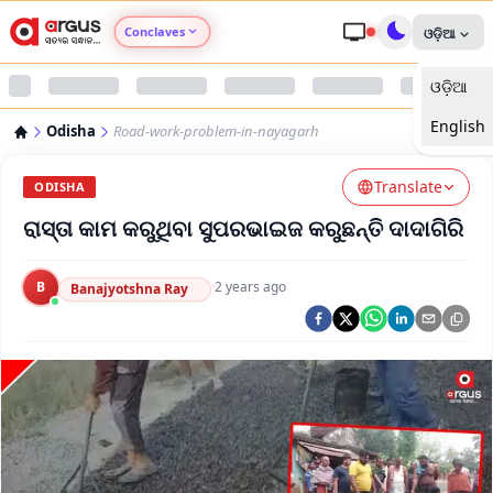
Conclaves
ଓଡ଼ିଆ
ଓଡ଼ିଆ
Argus Agri Vikas
English
Odisha
Road-work-problem-in-nayagarh
Argus Nari Shakti
Translate
ODISHA
Argus Education Next
ରାସ୍ତା କାମ କରୁଥିବା ସୁପରଭାଇଜ କରୁଛନ୍ତି ଦାଦାଗିରି
Argus Health Connect
B
·
2 years ago
Banajyotshna Ray
Argus Swaad Odisha
Argus Chalo Dekhein Apna Desh