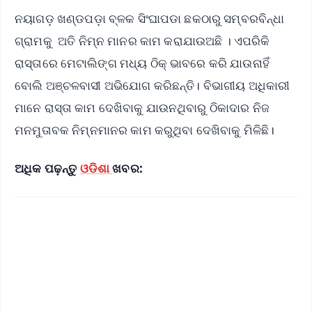
ନୟାଗଡ଼ ଖଣ୍ଡପଡ଼ା ବ୍ଳକ ସିଂଘାପଡା ଛକଠାରୁ ସମ୍ବରବିନ୍ଧା
ଗ୍ରାମକୁ ଅତି ନିମ୍ନ ମାନର କାମ କରାଯାଉଅଛି । ଏପରିକି
ରାସ୍ତାରେ ମେଟାଲିଙ୍ଗ ମଧ୍ୟ ଠିକ୍ ଭାବରେ କରି ଯାଉନାହିଁ
ବୋଲି ଅଞ୍ଚଳବାସୀ ଅଭିଯୋଗ କରିଛନ୍ତି। ବିଭାଗୀୟ ଅଧିକାରୀ
ମାନେ ରାସ୍ତା କାମ ଦେଖିବାକୁ ଯାଉନଥିବାରୁ ଠିକାଦାର ନିଜ
ମନମୁତାବକ ନିମ୍ନମାନର କାମ କରୁଥିବା ଦେଖିବାକୁ ମିଳିଛି।
ଅଧିକ ପଢ଼ନ୍ତୁ
ଓଡିଶା
ଖବର: