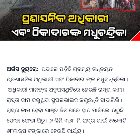
ଅର୍ଗସ ବ୍ୟୁରୋ:
ପଦାରେ ପଡ଼ିଛି ଗ୍ରାମ୍ୟ ଉନ୍ନୟନ
ପ୍ରଶାସନିକ ଅଧିକାରୀ ଏବଂ ଠିକାଦାର ଙ୍କ ମଧୁଚନ୍ଦ୍ରିକା।
ଅଧିକାରୀ ମାନଙ୍କ ଅନୁପସ୍ଥିତିରେ ହେଉଛି ରାସ୍ତା କାମ।
ରାସ୍ତା କାମ କରୁଥିବା ସୁପରଭାଇଜ କରୁଛନ୍ତି ଦାଦାଗିରି।
ରାସ୍ତା କାମ ହେବା ପାଞ୍ଚ ଦିନ ପରେ ହାତ ମାରିଲେ ଉଠୁଛି
ଫେଡା ଫେଡା ପିଚୁ। ୬ କିମି ୩୬୮ ମି ରାସ୍ତା ପାଇଁ ୧୧କୋଟି
୬୮ଲକ୍ଷ ଟଙ୍କାରେ ହେଉଛି କାର୍ଯ୍ୟ।