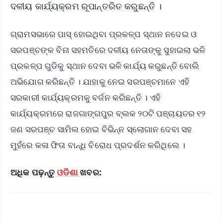
ଦଳୀୟ କାର୍ଯ୍ୟକ୍ରମ ରୂପାନ୍ତରିତ କରୁଛନ୍ତି ।
ଗ୍ରାମସଭାରେ ପାସ୍ ହୋଇଥିବା ପ୍ରକଳ୍ପ ସ୍ଥାନ ନଦେଇ ଓ
ସରପଞ୍ଚଙ୍କ ବିନା ସହମତିରେ ଦଳୀୟ ନେତାଙ୍କୁ ସୁହାଇଲା ଭଳି
ପ୍ରକଳ୍ପ ଗୁଡିକୁ ସ୍ଥାନ ଦେବା ଭଳି କାର୍ଯ୍ୟ କରୁଛନ୍ତି ବୋଲି
ଅଭିଯୋଗ କରିଛନ୍ତି । ଯାହାକୁ ନେଇ ସରପଞ୍ଚମାନେ ଏହି
ସରକାରୀ କାର୍ଯ୍ୟକ୍ରମକୁ ବର୍ଜନ କରିଛନ୍ତି । ଏହି
କାର୍ଯ୍ୟକ୍ରମରେ ରାଜଗାଙ୍ଗପୁର ବ୍ଲକ ୨୦ଟି ପଞ୍ଚାୟତର ୧୨
ଜଣ ସରପଞ୍ଚ ସାମିଲ ହୋଇ ବିଭିନ୍ନ ସ୍ଲୋଗାନ ଦେବା ସହ
ମୁହଁରେ କଳା ଫିତା ବାନ୍ଧି ବିରୋଧ ପ୍ରଦର୍ଶନ କରିଥିଲେ ।
ଅଧିକ ପଢ଼ନ୍ତୁ
ଓଡିଶା
ଖବର: