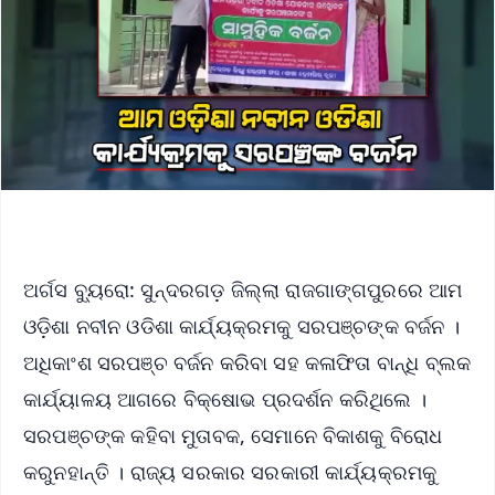
ଅର୍ଗସ ବ୍ୟୁରୋ: ସୁନ୍ଦରଗଡ଼ ଜିଲ୍ଲା ରାଜଗାଙ୍ଗପୁରରେ ଆମ
ଓଡ଼ିଶା ନବୀନ ଓଡିଶା କାର୍ଯ୍ୟକ୍ରମକୁ ସରପଞ୍ଚଙ୍କ ବର୍ଜନ ।
ଅଧିକାଂଶ ସରପଞ୍ଚ ବର୍ଜନ କରିବା ସହ କଳାଫିତା ବାନ୍ଧି ବ୍ଲକ
କାର୍ଯ୍ୟାଳୟ ଆଗରେ ବିକ୍ଷୋଭ ପ୍ରଦର୍ଶନ କରିଥିଲେ ।
ସରପଞ୍ଚଙ୍କ କହିବା ମୁତାବକ, ସେମାନେ ବିକାଶକୁ ବିରୋଧ
କରୁନହାନ୍ତି । ରାଜ୍ୟ ସରକାର ସରକାରୀ କାର୍ଯ୍ୟକ୍ରମକୁ