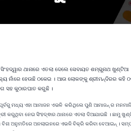
ରେ ସିଂହଦ୍ୱାର ଥାନାରେ ଏତଲା ଦେଲେ ସେବାୟତ ଶମ୍ଭୁନାଥ ଖୁଣ୍ଟିଆ 
ଲ୍ୟ ନାଁରେ ହେଉଛି ଠକେଇ । ଆଉ ଲୋକଙ୍କୁ ଶ୍ରୀମନ୍ଦିରର କହି ଠକ
େଗ ସହ କୁଠାରଘାତ କରୁଛି ।
୍ବରୁ ମଧ୍ୟ ଏହା ଆମାଜନ ଏଭଳି କରିଥିଲେ ପୁଣି ଆମାଜନ୍ ର ମନମାନି 
୍ରୀ କରୁଥିବା ନେଇ ସିଂହଦ୍ଵାର ଥାନାରେ ଏତଲା ଦିଆଯାଇଛି । ଛାମୁ ଖୁଣ୍
 ବିନା ଅନୁମତିରେ ଅନଲାଇନରେ ଏଭଳି ବିକ୍ରି କରିବା ବେଆଇନ୍ । ସମ୍ପ