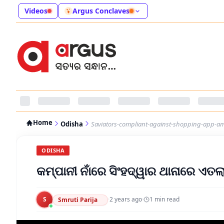
Videos
Argus Conclaves
Home
Odisha
Saviators-compliant-against-shopping-app-ama
ODISHA
କମ୍ପାନୀ ନାଁରେ ସିଂହଦ୍ୱାର ଥାନାରେ ଏ
S
·
2 years ago
·
1
min read
Smruti Parija