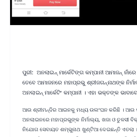
ପୁରୀ: ଅନଲାଇନ୍ ମାର୍କେଟିଙ୍ଗ କମ୍ପାନୀ ଆମାଜନ୍ ନାଁ
ତେବେ ଆମାଜନରେ ମହାପ୍ରଭୁ ଶ୍ରୀଜଗନ୍ନାଥଙ୍କ ନିର୍ମା
ଅନଲାଇନ୍ ମାର୍କେଟିଂ କମ୍ପାନୀ । ଏହା ଭକ୍ତଙ୍କ ଭାବାବ
ଆଉ ଶ୍ରୀମନ୍ଦିର ଆଇନକୁ ମଧ୍ୟ ଉଲଂଘନ କରିଛି । ଆଉ ପୂର
ଅନଲାଇନରେ ମହାପ୍ରଭୁଙ୍କ ନିର୍ମାଲ୍ୟ, ଖଜା ଓ ତୁଳସୀ ବିକ
ନିଯୋଗ ସେବାୟତ ଶମ୍ଭୁନାଥ ଖୁଣ୍ଟିଆ ଦେଇଛନ୍ତି ଏତଲା ।