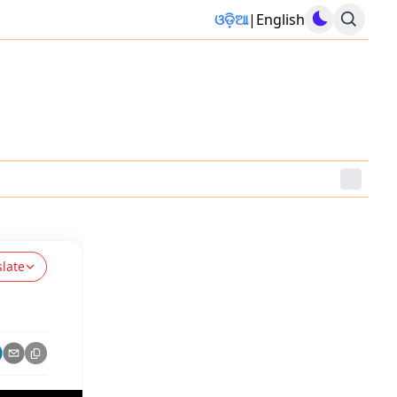
ଓଡ଼ିଆ
|
English
slate