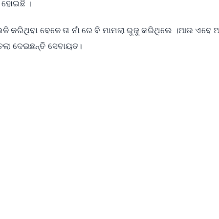
ବି ହୋଇଛି ।
ଭଳି କରିଥିବା ବେଳେ ତା ନାଁ ରେ ବି ମାମଲା ରୁଜୁ କରିଥିଲେ ।ଆଉ ଏବେ
ତେଲା ଦେଇଛନ୍ତି ସେବାୟତ।
✨
📺 Live TV and Breaking News
⭐
⭐
⭐
⭐
4.8 Rating
50K+ Download
OS - Scan QR