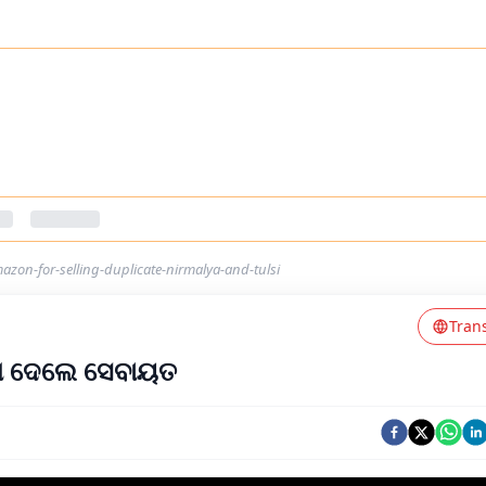
zon-for-selling-duplicate-nirmalya-and-tulsi
Tran
ତଲା ଦେଲେ ସେବାୟତ