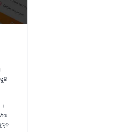
।
ୁଛି
।‌
ଟିଆ
ୃକ୍ତ