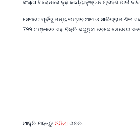
ସଂସ୍ଥା ବିରୋଧରେ ଦୃଢ଼ କାର୍ଯ୍ୟାନୁଷ୍ଠାନ ଗ୍ରହଣ ପାଇଁ ଦା
ସେପଟେ ପୂର୍ବରୁ ମଧ୍ୟ ଉତ୍ସବ ଆପ ଓ ସାଲିଗ୍ରାମ ଶିଳା ଏ
799 ଟଙ୍କାରେ ଏହା ବିକ୍ରି କରୁଥିବା ବେଳେ ସେ ନେଇ ଏ
📱 Get Argus News App
📰 60 Word News
🎬 Argus Podcast
🔔 Free Notification Alerts
Download Free:
Android - Scan QR
i
ଆହୁରି ପଢନ୍ତୁ
ଓଡିଶା
ଖବର...