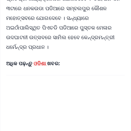
୩ଟାରେ ଧନକଉଡା ପଡିଆରେ ସମ୍ବଲପୁର କୌଶଳ
ମହୋତ୍ସବରେ ଯୋଗଦେବେ । ସନ୍ଧ୍ୟାରେ
ଅଇଠାଁପାଲିସ୍ଥିତ ପିଏଚଡି ପଡିଆରେ ପୁସ୍ତକ ମେଳାର
ଉଦଘାଟନୀ ଉତ୍ସବରେ ସାମିଲ ହେବେ କେନ୍ଦ୍ରମନ୍ତ୍ରୀ
ଧର୍ମେନ୍ଦ୍ର ପ୍ରଧାନ ।
ଅଧିକ ପଢ଼ନ୍ତୁ
ଓଡିଶା
ଖବର: