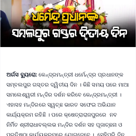
ଅର୍ଗସ ବ୍ୟୁରୋ:
କେନ୍ଦ୍ରମନ୍ତ୍ରୀ ଧର୍ମେନ୍ଦ୍ର ପ୍ରଧାନଙ୍କ
ସମ୍ବଲପୁର ଗସ୍ତର ଦ୍ୱିତୀୟ ଦିନ । କିଛି ସମୟ ପରେ ମାଆ
ସମଲେଶ୍ୱରୀ ମନ୍ଦିର ଦର୍ଶନ କରିବେ କେନ୍ଦ୍ରମନ୍ତ୍ରୀ ।
ଏହାସହ ମନ୍ଦିରରେ ସ୍ୱଚ୍ଛ ଭାରତ ସଫେଇ ଅଭିଯାନ
କାର୍ଯ୍ୟକ୍ରମ ରହିଛି । ପରେ କ୍ଷେତ୍ରାରାଜପୁରରେ ନବ
ନିର୍ମିତ ଶ୍ରୀରାଧାବଲ୍ଲଭ ମନ୍ଦିର ଦର୍ଶନ ସହ ପୂଜାଚ୍ଛନା ଓ
ପ୍ରତିଷ୍ଠା କାର୍ଯ୍ୟକ୍ରମରେ ଯୋଗଦେବେ । ସେହିପରି ଦିନ