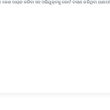
ଏକ କେଶ ଦାୟର କରିବା ସହ ଅଭିଯୁକ୍ତକୁ କୋର୍ଟ ଚଲାଣ କରିଥିବା ଯଣାପଡ
✨
📺 Live TV and Breaking News
⭐
⭐
⭐
⭐
4.8 Rating
50K+ Download
OS - Scan QR