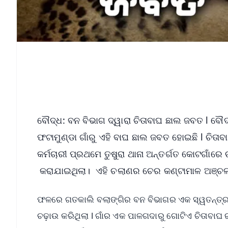
ବୌଦ୍ଧ: ବନ ବିଭାଗ ଦ୍ୱାରା ଚିତାବାଘ ଛାଲ ଜବତ l ବୌଦ
ଫଟାମୁଣ୍ଡା ଗାଁରୁ ଏହି ବାଘ ଛାଲ ଜବତ ହୋଇଛି l ଚିତ
କର୍ମଚାରୀ ପ୍ରଥମେ ତୁଷୁରା ଥାନା ଅନ୍ତର୍ଗତ କୋଟଗାଁରେ
କରାଯାଇଥିଲା। ଏହି ଚଲାଣର ଚେର କଣ୍ଟାମାଳ ଅଞ୍ଚଳରୁ
ଫଳରେ ଗତକାଲି ବଲାଙ୍ଗିର ବନ ବିଭାଗର ଏକ ସ୍ୱତନ୍ତ୍ର 
ଚଢ଼ାଉ କରିଥିଲା l ଗାଁର ଏକ ପାଳଗଦାରୁ ଗୋଟିଏ ଚିତାବ