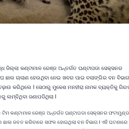
୍ଧ ଜିଲ୍ଲା କଣ୍ଟାମାଳ ରେଞ୍ଜ ଅନ୍ତର୍ଗତ ଘଣ୍ଟାପଡା ସେକ୍ସନର
ାବାଘ ଛାଲ ଚାଲାଣ ହେଉଥିବା ନେଇ ଖବର ପାଇ ବଲାଙ୍ଗିର ବନ ବିଭା
 ଚଢ଼ାଉ କରିଥିଲେ l ସେଠାରୁ ମୁକେଶ ମନହୀରା ନାମକ ବ୍ୟକ୍ତିକୁ ଗି
 ଲମ୍ବିଥିବା ଜଣାପଡିଥିଲା l
ଟିମ କଣ୍ଟାମାଳ ରେଞ୍ଜ ଅନ୍ତର୍ଗତ ଘଣ୍ଟାପଡା ସେକ୍ସନର ଫଟାମୁଣ୍ଡା
ାଘ ର ଛାଲ ଜବତ କରିବାରେ ସଫଳ ହୋଇଥିଲା ବନ ବିଭାଗ l ଏହି ଘଟଣାରେ