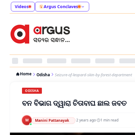
Videos
Argus Conclaves
Home
Odisha
Seizure-of-leopard-skin-by-forest-department
ODISHA
ବନ ବିଭାଗ ଦ୍ୱାରା ଚିତାବାଘ ଛାଲ ଜବତ
M
·
2 years ago
·
1
min read
Manini Pattanayak