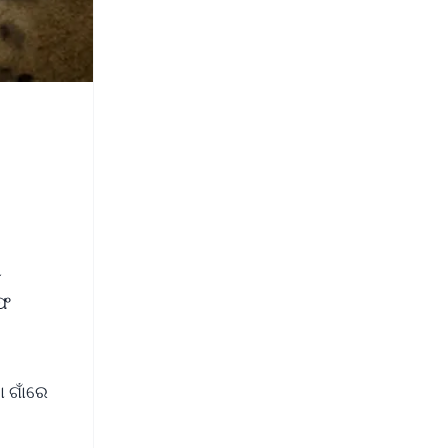
ଗ
ରଫ
 ଗାଁରେ