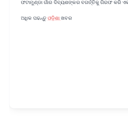
ଫଟାମୁଣ୍ଡା ଗାଁର ଦିବ୍ୟଶଙ୍କର ବଗର୍ତ୍ତିକୁ ଗିରଫ କରି 
ଅଧିକ ପଢନ୍ତୁ
ଓଡ଼ିଶା
ଖବର
📱 Get Argus News App
📰 60 Word News
🎬 Argus Podcast
🔔 Free Notification Alerts
Download Free:
Android - Scan QR
i