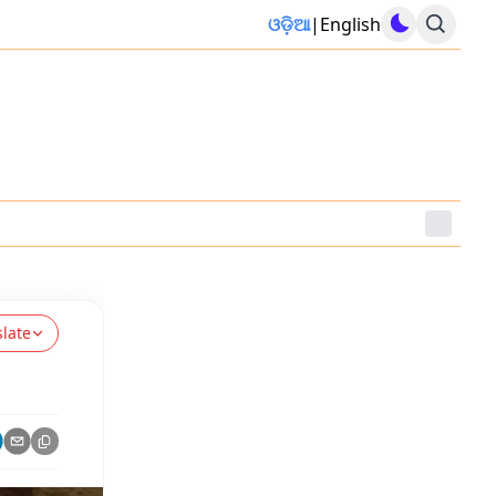
ଓଡ଼ିଆ
|
English
slate