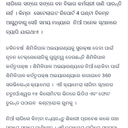
ଲାଗିଲେ ସଙ୍ଗେ ସଙ୍ଗେ ବନ ବିଭାଗ କର୍ମଚାରୀ ଜାଣି ପାରନ୍ତି
ନାହଁ । କିମ୍ବା ସେଟେଲାଇଟ ରିପୋର୍ଟ 4 ଘଣ୍ଟା ବିଳମ୍ବ
ଆସୁଥିବାରୁ ସେହି ସମୟ ମଧ୍ୟରେ ନିଆଁ ଅନେକ ସ୍ଥାନରେ
ବ୍ୟାପି ଯାଇଥାଏ ।
ଚଳିତବର୍ଷ ଶିମିଳିପାଳ ଅଭୟାରଣ୍ୟକୁ ସୁରକ୍ଷା ଦେବା ପାଇଁ
ନୂତନ ଟେକ୍ନୋଲୋଜିକୁ ଗୁରୁତ୍ୱ ଦେଉଛନ୍ତି ଶିମିଳିପାଳ
କର୍ତ୍ତୃପକ୍ଷ । ଶିମିଳିପାଳ ଅଭୟାରଣ୍ୟରେ ନିଆଁ ରୋକିବା ପାଇଁ
ଶିମିଳିପାଳ କର୍ତ୍ତୃପକ୍ଷ ଅଭୟାରଣ୍ୟରେ ଲଗାଇବେ 360
ସରଭିଲେନ୍ସ କ୍ୟାମେରା । ଏହି କ୍ୟାମେରା ଲାଗିବା ସ୍ଥାନର
ଚତୁଃର୍ପାଶ୍ୱର ୧୫ କିଲୋମିଟର ଭିତରେ ଭିଡିଓ ଏବଂ ଫୋଟ
ତୁରନ୍ତ ପଠାଇବ କଣ୍ଟ୍ରୋଲ ରୁମକୁ ।
ନିଆଁ ଲାଗିଲେ କିମ୍ବା ବନ୍ୟଜନ୍ତୁ ଶିକାରୀ ପ୍ରବେଶ କଲେ ତାହା
ସଙ୍ଗେ ସଙ୍ଗେ ଜାଣିହେବ । ଏହି କ୍ୟାମେରା ଲାଗିଲେ ସମସ୍ୟା