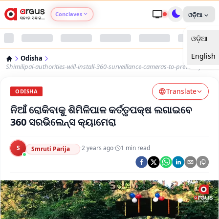
Conclaves
ଓଡ଼ିଆ
ଓଡ଼ିଆ
Argus Agri Vikas
English
Odisha
Argus Nari Shakti
Shimilipal-authorities-will-install-360-surveillance-cameras-to-prevent-fire
Translate
Argus Education Next
ODISHA
ନିଆଁ ରୋକିବାକୁ ଶିମିଳିପାଳ କର୍ତ୍ତୃପକ୍ଷ ଲଗାଇବେ
Argus Health Connect
360 ସରଭିଲେନ୍ସ କ୍ୟାମେରା
Argus Swaad Odisha
S
·
2 years ago
·
1
min read
Smruti Parija
Argus Chalo Dekhein Apna Desh