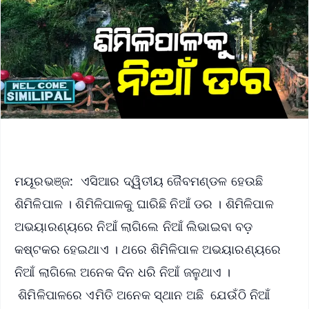
ମୟୂରଭଞ୍ଜ: ଏସିଆର ଦ୍ୱିତୀୟ ଜୈବମଣ୍ଡଳ ହେଉଛି
ଶିମିଳିପାଳ । ଶିମିଳିପାଳକୁ ଘାରିଛି ନିଆଁ ଡର । ଶିମିଳିପାଳ
ଅଭୟାରଣ୍ୟରେ ନିଆଁ ଲାଗିଲେ ନିଆଁ ଲିଭାଇବା ବଡ଼
କଷ୍ଟକର ହେଇଥାଏ । ଥରେ ଶିମିଳିପାଳ ଅଭୟାରଣ୍ୟରେ
ନିଆଁ ଲାଗିଲେ ଅନେକ ଦିନ ଧରି ନିଆଁ ଜଳୁଥାଏ ।
ଶିମିଳିପାଳରେ ଏମିତି ଅନେକ ସ୍ଥାନ ଅଛି ଯେଉଁଠି ନିଆଁ