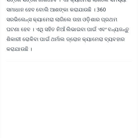
ସମାଧାନ ହେବ ବୋଲି ଆଶଙ୍କା କରାଯାଉଛି । 360
ସରଭିଲେନ୍ସ କ୍ୟାମେରା ଲାଗିଲେ ତାହା ଓଡ଼ିଶାର ପ୍ରଥମ
ଘଟଣା ହେବ । ଏଥି ସହିତ ନିଆଁ ଲିଭାଇବା ପାଇଁ ଏବଂ ବନ୍ୟଜନ୍ତୁ
ଶିକାରୀ ରୋକିବା ପାଇଁ ଥର୍ମାଲ ଡ୍ରୋନ କ୍ୟାମେରା ବ୍ୟବହାର
କରାଯାଉଛି ।