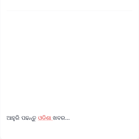
✨
📱 Get Argus News App
📰 60 Word News
🎬 Argus Podcast
📺 Live TV and Breaking News
🔔 Free Notification Alerts
Download Free:
Android - Scan QR
iOS - Scan QR
ଆହୁରି ପଢନ୍ତୁ
ଓଡିଶା
ଖବର...