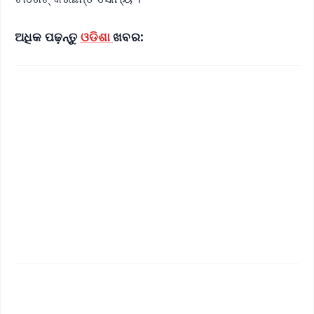
ଅଧିକ ପଢ଼ନ୍ତୁ
ଓଡିଶା
ଖବର: