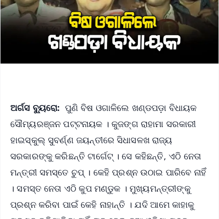
ଅର୍ଗସ ବ୍ୟୁରୋ:
ପୁଣି ବିଷ ଓଗାଳିଲେ ଖଣ୍ଡପଡ଼ା ବିଧାୟକ
ସୌମ୍ୟରଞ୍ଜନ ପଟ୍ଟନାୟକ । କୁଜଙ୍ଗ ରାହାମା ସରକାରୀ
ହାଇସ୍କୁଲ୍ ସୁବର୍ଣ୍ଣ ଜୟନ୍ତୀରେ ସିଧାସଳଖ ରାଜ୍ୟ
ସରକାରଙ୍କୁ କରିଛନ୍ତି ଟାର୍ଗେଟ୍ । ସେ କହିଛନ୍ତି, ଏଠି ନେତା
ମନ୍ତ୍ରୀ ସମସ୍ତେ ଚୁପ୍ । କେହି ପ୍ରଶ୍ନ ଉଠାଇ ପାରିବେ ନାହିଁ
। ସମସ୍ତ ନେତା ଏଠି କୁପ ମଣ୍ଡୁକ । ମୁଖ୍ୟମନ୍ତ୍ରୀଙ୍କୁ
ପ୍ରଶ୍ନ କରିବା ପାଇଁ କେହି ନାହାନ୍ତି । ଯଦି ଆମେ କାହାକୁ