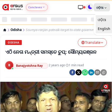
Conclaves
ଓଡ଼ିଆ
ଓଡ଼ିଆ
Argus Agri Vikas
English
Odisha
Soumya-ranjan-patnaik-target-to-state-government
Argus Nari Shakti
Translate
ODISHA
Argus Education Next
ଏଠି ନେତା ମନ୍ତ୍ରୀ ସମସ୍ତେ ଚୁପ୍: ସୌମ୍ୟରଞ୍ଜନ
Argus Health Connect
B
·
2 years ago
·
1
min read
Banajyotshna Ray
Argus Swaad Odisha
Argus Chalo Dekhein Apna Desh