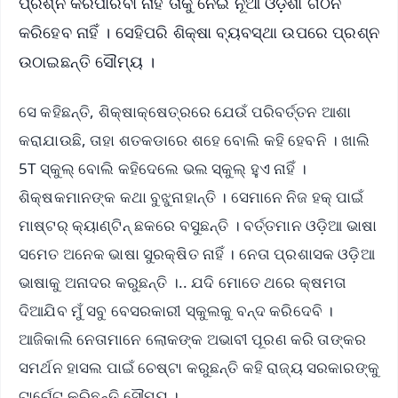
ପ୍ରଶ୍ନ କରିପାରିବା ନାହିଁ ତାକୁ ନେଇ ନୂଆ ଓଡ଼ିଶା ଗଠନ
କରିହେବ ନାହିଁ । ସେହିପରି ଶିକ୍ଷା ବ୍ୟବସ୍ଥା ଉପରେ ପ୍ରଶ୍ନ
ଉଠାଇଛନ୍ତି ସୌମ୍ୟ ।
ସେ କହିଛନ୍ତି, ଶିକ୍ଷାକ୍ଷେତ୍ରରେ ଯେଉଁ ପରିବର୍ତ୍ତନ ଆଶା
କରାଯାଉଛି, ତାହା ଶତକଡାରେ ଶହେ ବୋଲି କହି ହେବନି । ଖାଲି
5T ସ୍କୁଲ୍ ବୋଲି କହିଦେଲେ ଭଲ ସ୍କୁଲ୍ ହୁଏ ନାହିଁ ।
ଶିକ୍ଷକମାନଙ୍କ କଥା ବୁଝୁନାହାନ୍ତି । ସେମାନେ ନିଜ ହକ୍ ପାଇଁ
ମାଷ୍ଟର୍ କ୍ୟାଣ୍ଟିନ୍ ଛକରେ ବସୁଛନ୍ତି । ବର୍ତ୍ତମାନ ଓଡ଼ିଆ ଭାଷା
ସମେତ ଅନେକ ଭାଷା ସୁରକ୍ଷିତ ନାହିଁ । ନେତା ପ୍ରଶାସକ ଓଡ଼ିଆ
ଭାଷାକୁ ଅନାଦର କରୁଛନ୍ତି ।.. ଯଦି ମୋତେ ଥରେ କ୍ଷମତା
ଦିଆଯିବ ମୁଁ ସବୁ ବେସରକାରୀ ସ୍କୁଲକୁ ବନ୍ଦ କରିଦେବି ।
ଆଜିକାଲି ନେତାମାନେ ଲୋକଙ୍କ ଅଭାବୀ ପୂରଣ କରି ତାଙ୍କର
ସମର୍ଥନ ହାସଲ ପାଇଁ ଚେଷ୍ଟା କରୁଛନ୍ତି କହି ରାଜ୍ୟ ସରକାରଙ୍କୁ
ଟାର୍ଗେଟ୍ କରିଛନ୍ତି ସୌମ୍ୟ ।