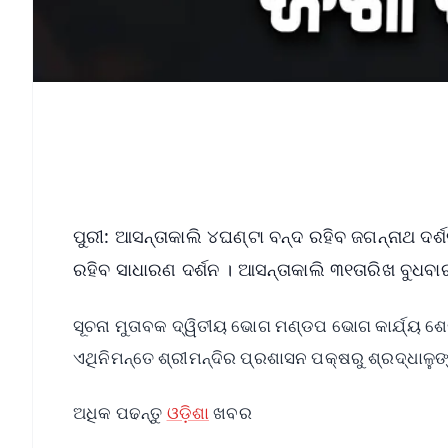
ପୁରୀ: ଆସନ୍ତାକାଲି ୪ଘଣ୍ଟା ବନ୍ଦ ରହିବ ଜଗନ୍ନାଥ ଦର୍ଶନ
ରହିବ ସାଧାରଣ ଦର୍ଶନ । ଆସନ୍ତାକାଲି ୩୧ତାରିଖ ବୁଧବା
ସୂଚନା ମୁତାବକ ଦ୍ୱିତୀୟ ଭୋଗ ମଣ୍ଡପ ଭୋଗ କାର୍ଯ୍ୟ ଶେଷ
ଏଥିନିମନ୍ତେ ଶ୍ରୀମନ୍ଦିର ପ୍ରଶାସନ ପକ୍ଷରୁ ଶ୍ରଦ୍ଧାଳୁଙ
ଅଧିକ ପଢନ୍ତୁ
ଓଡ଼ିଶା
ଖବର