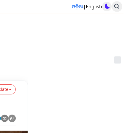
ଓଡ଼ିଆ
|
English
slate