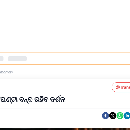
tomorrow
Tran
ଘଣ୍ଟା ବନ୍ଦ ରହିବ ଦର୍ଶନ