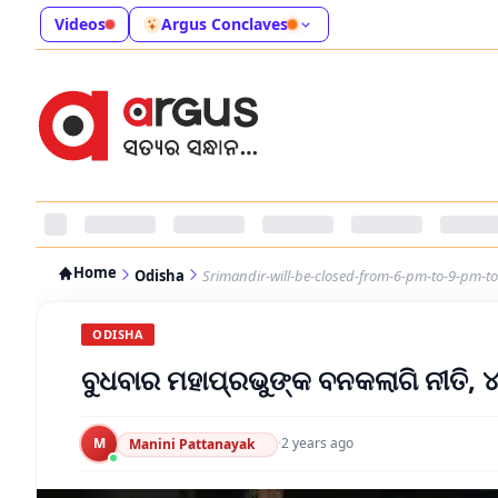
Videos
Argus Conclaves
Home
Odisha
Srimandir-will-be-closed-from-6-pm-to-9-pm-
ODISHA
ବୁଧବାର ମହାପ୍ରଭୁଙ୍କ ବନକଲାଗି ନୀତି, ୪
M
·
2 years ago
Manini Pattanayak