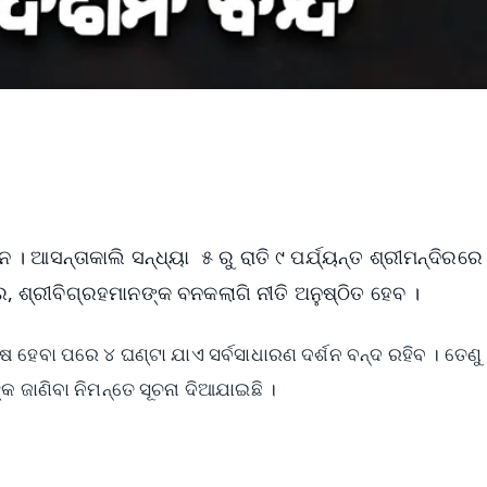
 । ଆସନ୍ତାକାଲି ସନ୍ଧ୍ୟା ୫ ରୁ ରାତି ୯ ପର୍ଯ୍ୟନ୍ତ ଶ୍ରୀମନ୍ଦିରରେ
ର, ଶ୍ରୀବିଗ୍ରହମାନଙ୍କ ବନକଲାଗି ନୀତି ଅନୁଷ୍ଠିତ ହେବ ।
 ହେବା ପରେ ୪ ଘଣ୍ଟା ଯାଏ ସର୍ବସାଧାରଣ ଦର୍ଶନ ବନ୍ଦ ରହିବ । ତେଣୁ
୍କ ଜାଣିବା ନିମନ୍ତେ ସୂଚନା ଦିଆଯାଇଛି ।