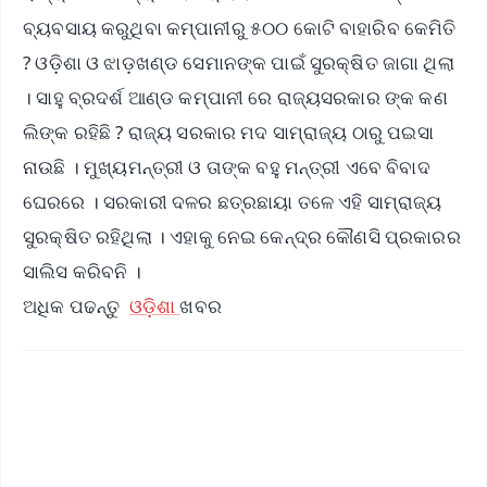
ବ୍ୟବସାୟ କରୁଥିବା କମ୍ପାନୀରୁ ୫୦୦ କୋଟି ବାହାରିବ କେମିତି
? ଓଡ଼ିଶା ଓ ଝାଡ଼ଖଣ୍ଡ ସେମାନଙ୍କ ପାଇଁ ସୁରକ୍ଷିତ ଜାଗା ଥିଲା
। ସାହୁ ବ୍ରଦର୍ଶ ଆଣ୍ଡ କମ୍ପାନୀ ରେ ରାଜ୍ୟସରକାର ଙ୍କ କଣ
ଲିଙ୍କ ରହିଛି ? ରାଜ୍ୟ ସରକାର ମଦ ସାମ୍ରାଜ୍ୟ ଠାରୁ ପଇସା
ନାଉଛି । ମୁଖ୍ୟମନ୍ତ୍ରୀ ଓ ତାଙ୍କ ବହୁ ମନ୍ତ୍ରୀ ଏବେ ବିବାଦ
ଘେରରେ । ସରକାରୀ ଦଳର ଛତ୍ରଛାୟା ତଳେ ଏହି ସାମ୍ରାଜ୍ୟ
ସୁରକ୍ଷିତ ରହିଥିଲା । ଏହାକୁ ନେଇ କେନ୍ଦ୍ର କୌଣସି ପ୍ରକାରର
ସାଲିସ କରିବନି ।
ଅଧିକ ପଢନ୍ତୁ
ଓଡ଼ିଶା
ଖବର