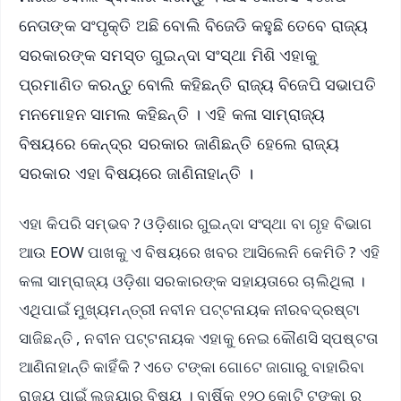
ନେତାଙ୍କ ସଂପୃକ୍ତି ଅଛି ବୋଲି ବିଜେଡି କହୁଛି ତେବେ ରାଜ୍ୟ
ସରକାରଙ୍କ ସମସ୍ତ ଗୁଇନ୍ଦା ସଂସ୍ଥା ମିଶି ଏହାକୁ
ପ୍ରମାଣିତ କରନ୍ତୁ ବୋଲି କହିଛନ୍ତି ରାଜ୍ୟ ବିଜେପି ସଭାପତି
ମନମୋହନ ସାମଲ କହିଛନ୍ତି । ଏହି କଳା ସାମ୍ରାଜ୍ୟ
ବିଷୟରେ କେନ୍ଦ୍ର ସରକାର ଜାଣିଛନ୍ତି ହେଲେ ରାଜ୍ୟ
ସରକାର ଏହା ବିଷୟରେ ଜାଣିନାହାନ୍ତି ।
ଏହା କିପରି ସମ୍ଭବ ? ଓଡ଼ିଶାର ଗୁଇନ୍ଦା ସଂସ୍ଥା ବା ଗୃହ ବିଭାଗ
ଆଉ EOW ପାଖକୁ ଏ ବିଷୟରେ ଖବର ଆସିଲେନି କେମିତି ? ଏହି
କଳା ସାମ୍ରାଜ୍ୟ ଓଡ଼ିଶା ସରକାରଙ୍କ ସହାୟତାରେ ଚାଲିଥିଲା ।
ଏଥିପାଇଁ ମୁଖ୍ୟମନ୍ତ୍ରୀ ନବୀନ ପଟ୍ଟନାୟକ ନୀରବଦ୍ରଷ୍ଟା
ସାଜିଛନ୍ତି , ନବୀନ ପଟ୍ଟନାୟକ ଏହାକୁ ନେଇ କୌଣସି ସ୍ପଷ୍ଟତା
ଆଣିନାହାନ୍ତି କାହିଁକି ? ଏତେ ଟଙ୍କା ଗୋଟେ ଜାଗାରୁ ବାହାରିବା
ରାଜ୍ୟ ପାଇଁ ଲଜ୍ୟାର ବିଷୟ । ବାର୍ଷିକ ୧୨୦ କୋଟି ଟଙ୍କା ର