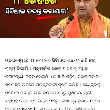
ଭୁବନେଶ୍ୱର: IT ରେଡରେ ସିବିଆଇ ତଦନ୍ତ ଦାବି କଲା
ରାଜ୍ୟ ବିଜେପି । ଆନୁମାନିକ ଭାବେ ୫ ସହ ରୁ ଅଧିକ
କଳାଟଙ୍କା ଜବତ ହେଲାଣି । ଯାହାକି ଓଡ଼ିଶା ସରକାରଙ୍କ
ସ୍ବଚ୍ଛତା ଉପରେ ପ୍ରଶ୍ନବାଚୀ ସୃଷ୍ଟି କରିଛି । କେନ୍ଦ୍ରକୁ
ସିବିଆଇ ତଦନ୍ତ ପାଇଁ ଚିଠି ଲେଖାନ୍ତୁ ମୁଖ୍ୟମନ୍ତ୍ରୀ ।
ଏହାସହ ତାଙ୍କ ଗୋଇନ୍ଦା ସଂସ୍ଥା ତଥା ଗୃହ ବିଭାଗ ଫେଲ
ମାରିଛି ବୋଲି ସ୍ବୀକାର କରନ୍ତୁ । ଯଦି କୌଣସି ବିଜେପି