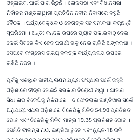
ଓହ୍ଲାଇବା ପାଇଁ ପାଗ ଭିଡୁଛି । ଲୋକସଭା ଏବଂ ବିଧାନସଭା
ନିର୍ବାଚନ ମଣ୍ଡଳୀୱାରୀ ପ୍ରତିଦିନ ନବୀନ ନିବାସରେ ବସୁଛି
ବୈଠକ । ପର୍ଯ୍ୟବେକ୍ଷକ ଓ ନେତାଙ୍କ ସହ ସମୀକ୍ଷା କରୁଛନ୍ତି
ସୁପ୍ରିମୋ । ଅନ୍ତଃ କନ୍ଦଳ ଉପରେ ପ୍ୟାଚ ପକାଇବାଠୁ ନେଇ
କେଉଁ ସିଟରେ କିଏ ହେବ ପ୍ରାର୍ଥୀ ତାକୁ ନେଇ ଚାଲିଛି ଅଙ୍କକଷା ।
ସେପଟେ କଂଗ୍ରେସ ଉଭୟ ଦଳଙ୍କ କାର୍ଯ୍ୟକଳାପ ଉପରେ
ରଖିଛି ନଜର ।
ପୂର୍ବରୁ ଏକାଧିକ ଜାତୀୟ ଗଣମାଧ୍ୟମ ସଂସ୍ଥାର ସର୍ଭେ କହୁଛି
ଓଡ଼ିଶାରେ ତୀବ୍ର ହୋଇଛି ସରକାର ବିରୋଧୀ ହାୱା । ଯାହାର
ସିଧା ଲାଭ ବିଜେପିକୁ ମିଳିପାରେ । ଦ ଫେଡରାଲ ଇଣ୍ଡିଆର ସର୍ଭେ
ଅନୁଯାୟୀ ଏଥର ଓଡ଼ିଶାରେ ବିଜେପିକୁ ମିଳିବ 54.90 ପ୍ରତିଶତ
ଭୋଟ ଏବଂ ବିଜେଡିକୁ ମିଳିବ ମାତ୍ର 19.35 ପ୍ରତିଶତ ଭୋଟ ।
ସେମିତି ଟାଇମ୍ସ ନାଓ, ଇଣ୍ଡିଆ ଟୁଡେ ଏବଂ ନ୍ୟୁଜ-18 ଭଳି
ପ୍ରମୁଖ ଗଣମାଧ୍ୟମ ମଧ୍ୟ ଓଡ଼ିଶାରେ ବିଜେପି ବଢିବା ଓ