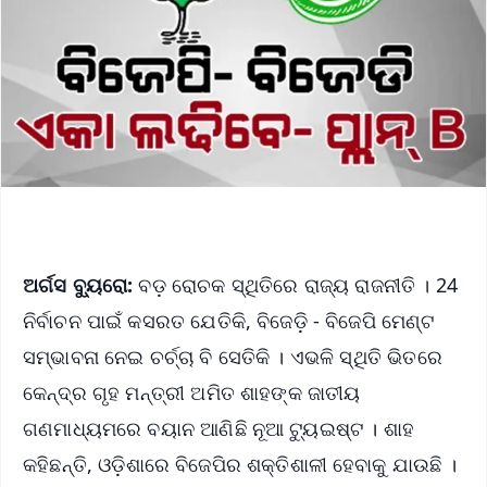
ଅର୍ଗସ ବ୍ୟୁରୋ:
ବଡ଼ ରୋଚକ ସ୍ଥିତିରେ ରାଜ୍ୟ ରାଜନୀତି । 24
ନିର୍ବାଚନ ପାଇଁ କସରତ ଯେତିକି, ବିଜେଡ଼ି - ବିଜେପି ମେଣ୍ଟ
ସମ୍ଭାବନା ନେଇ ଚର୍ଚ୍ଚା ବି ସେତିକି । ଏଭଳି ସ୍ଥିତି ଭିତରେ
କେନ୍ଦ୍ର ଗୃହ ମନ୍ତ୍ରୀ ଅମିତ ଶାହଙ୍କ ଜାତୀୟ
ଗଣମାଧ୍ୟମରେ ବୟାନ ଆଣିଛି ନୂଆ ଟ୍ୟୁଇଷ୍ଟ । ଶାହ
କହିଛନ୍ତି, ଓଡ଼ିଶାରେ ବିଜେପିର ଶକ୍ତିଶାଳୀ ହେବାକୁ ଯାଉଛି ।