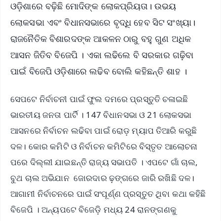
ଓଡ଼ିଶାରେ ବଢ଼ିଛି ମୋଦିଙ୍କ ଲୋକପ୍ରିୟତା। ଉଭୟ
ଲୋକସଭା ଏବଂ ବିଧାନସଭାରେ ବୃଦ୍ଧି ହେବ ସିଟ ସଂଖ୍ୟା।
ରାଜନୈତିକ ବିଶାରଦଙ୍କ ଆକଳନ ଠାରୁ ବହୁ ଗୁଣ ଅଧିକ
ଆସନ ଜିତିବ ବିଜେପି । ଏକା ଲଢିଲେ ବି ସରକାର ଗଢ଼ିବା
ପାଇଁ ବିଜେପି ଓଡ଼ିଶାରେ ଲଢିବ ବୋଲି କହିଛନ୍ତି ଶାହ ।
ସେପଟେ ନିର୍ବାଚନୀ ପାଇଁ ଫୁଲ ଦମରେ ପ୍ରସ୍ତୁତି ଚଳାଇଛି
ଭାରତୀୟ ଜନତା ପାର୍ଟି । 147 ବିଧାନସଭା ଓ 21 ଲୋକସଭା
ଆସନରେ ନିର୍ବାଚନ ଲଢିବା ପାଇଁ ରୋଡ଼ ମ୍ୟାପ ତିଆରି କରୁଛି
ଦଳ। କୋର କମିଟି ଓ ନିର୍ବାଚନ କମିଟିରେ ବିସ୍ତୃତ ଆଲୋଚନା
ପରେ ଦିଲ୍ଲୀ ଯାଇଛନ୍ତି ରାଜ୍ୟ ସଭାପତି । ଏପଟେ ଗାଁ ଚାଲ,
ବୁଥ ଚାଲ ଅଭିଯାନ ଜୋରଦାର ଢ଼ଙ୍ଗରେ ଜାରି ରଖିଛି ଦଳ।
ଆଗାମୀ ନିର୍ବାଚନରେ ପାଇଁ ସଂପୂର୍ଣ୍ଣ ପ୍ରସ୍ତୁତ ଥିବା କଥା କହିଛି
ବିଜେପି । ଅନ୍ୟପଟେ ବିଜେଡ଼ି ମଧ୍ୟ 24 ରାନଙ୍ଗଣକୁ