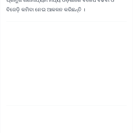
ବିଜେଡ଼ି କମିବା ନେଇ ଆକଳନ କରିଛନ୍ତି ।
✨
📱 Get Argus News App