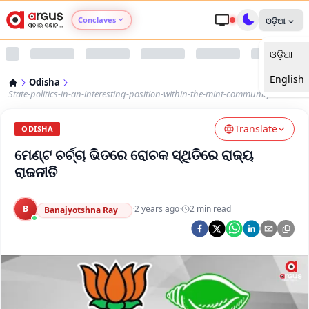
Conclaves
ଓଡ଼ିଆ
ଓଡ଼ିଆ
Argus Agri Vikas
English
Odisha
Argus Nari Shakti
State-politics-in-an-interesting-position-within-the-mint-community
Translate
Argus Education Next
ODISHA
ମେଣ୍ଟ ଚର୍ଚ୍ଚା ଭିତରେ ରୋଚକ ସ୍ଥିତିରେ ରାଜ୍ୟ
Argus Health Connect
ରାଜନୀତି
Argus Swaad Odisha
B
·
2 years ago
·
2
min read
Banajyotshna Ray
Argus Chalo Dekhein Apna Desh