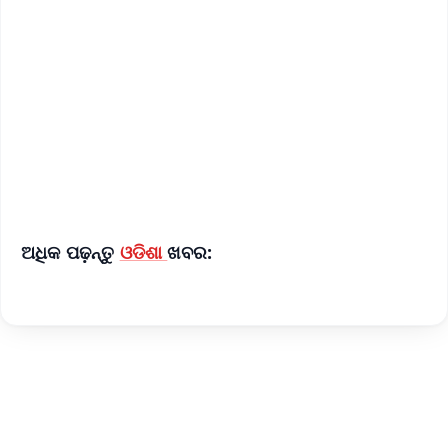
📰 60 Word News
🎬 Argus Podcast
📺 Live TV and Breaking News
🔔 Free Notification Alerts
Download Free:
Android - Scan QR
iOS - Scan QR
ଅଧିକ ପଢ଼ନ୍ତୁ
ଓଡିଶା
ଖବର: