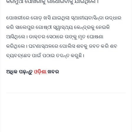
କରମୁଆଁ ପୋଖରୀକୁ ଗାଧୋଇବାକୁ ଯାଇଥିଲେ।
ପୋଖରୀରେ ଗୋଡ଼ ଖସି ଯାଇଥିଲା ସ୍ଥାନୀୟବାସିନ୍ଦା ଉଦ୍ଧାର
କରି ସାଲେପୁର ଗୋଷ୍ଠୀ ସ୍ୱାସ୍ଥ୍ୟ କେନ୍ଦ୍ରକୁ ନେଇକି
ଆସିଥିଲେ। ଡାକ୍ତର ସେଠାରେ ତାଙ୍କୁ ମୃତ ଘୋଷଣା
କରିଥିଲେ। ଘଟଣାସ୍ଥଳରେ ପୋଲିସ ଶବକୁ ଜବତ କରି ଶବ
ବ୍ୟବଚ୍ଛେଦ ପାଇଁ ପଠାଇ ତଦନ୍ତ କରୁଛି।
ଅଧିକ ପଢ଼ନ୍ତୁ
ଓଡ଼ିଶା
ଖବର