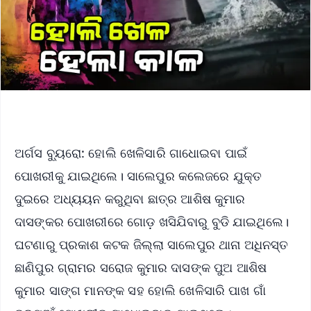
ଅର୍ଗସ ବ୍ୟୁରୋ: ହୋଲି ଖେଳିସାରି ଗାଧୋଇବା ପାଇଁ
ପୋଖରୀକୁ ଯାଇଥିଲେ। ସାଲେପୁର କଲେଜରେ ଯୁକ୍ତ
ଦୁଇରେ ଅଧ୍ୟୟନ କରୁଥିବା ଛାତ୍ର ଆଶିଷ କୁମାର
ଦାସଙ୍କର ପୋଖରୀରେ ଗୋଡ଼ ଖସିଯିବାରୁ ବୁଡି ଯାଇଥିଲେ।
ଘଟଣାରୁ ପ୍ରକାଶ କଟକ ଜିଲ୍ଲା ସାଲେପୁର ଥାନା ଅଧିନସ୍ତ
ଛାଣିପୁର ଗ୍ରାମର ସରୋଜ କୁମାର ଦାସଙ୍କ ପୁଅ ଆଶିଷ
କୁମାର ସାଙ୍ଗ ମାନଙ୍କ ସହ ହୋଲି ଖେଳିସାରି ପାଖ ଗାଁ