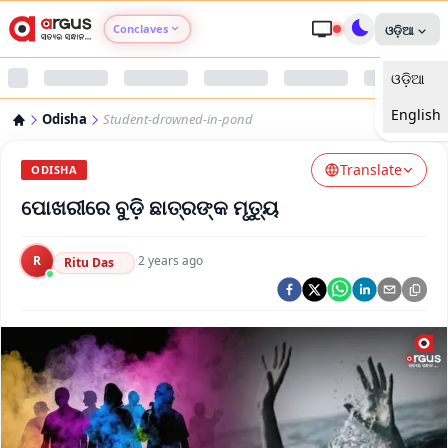
Conclaves
ଓଡ଼ିଆ
ଓଡ଼ିଆ
Argus Agri Vikas
English
Odisha
Student-drowned-in-pond
Argus Nari Shakti
Translate
ODISHA
Argus Education Next
ପୋଖରୀରେ ବୁଡ଼ି ଛାତ୍ରଙ୍କ ମୃତ୍ୟୁ
Argus Health Connect
R
·
2 years ago
Ritu Das
Argus Swaad Odisha
Argus Chalo Dekhein Apna Desh