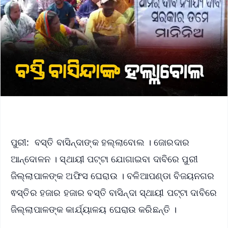
ପୁରୀ: ବସ୍ତି ବାସିନ୍ଦାଙ୍କ ହଲ୍ଲାବୋଲ । ଜୋରଦାର
ଆନ୍ଦୋଳନ । ସ୍ଥାୟୀ ପଟ୍ଟା ଯୋଗାଇବା ଦାବିରେ ପୁରୀ
ଜିଲ୍ଲାପାଳଙ୍କ ଅଫିସ ଘେରାଉ । ବଳିଆପଣ୍ଡା ବିଜୟନଗର
ଵସ୍ତିର ହଜାର ହଜାର ବସ୍ତି ବାସିନ୍ଦା ସ୍ଥାୟୀ ପଟ୍ଟା ଦାବିରେ
ଜିଲ୍ଲାପାଳଙ୍କ କାର୍ଯ୍ୟାଳୟ ଘେରାଉ କରିଛନ୍ତି ।