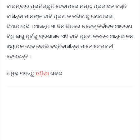
ବାରମ୍ବାର ପ୍ରତିଶ୍ରୁତି ଦେବାପରେ ମଧ୍ୟ ପ୍ରଶାସନ ବସ୍ତି
ବାସିନ୍ଦା ମାନଙ୍କ ଦାବି ପୂରଣ ନ କରିବାରୁ ଗଣଧାରଣା
ଦିଆଯାଇଛି । ଆସନ୍ତା ୩ ଦିନ ଭିତରେ ନଚେତ୍ ନିର୍ବାଚନ ଆଚରଣ
ବିଧି ଲାଗୁ ପୂର୍ବରୁ ପ୍ରଶାସନ ଏହି ଦାବି ପୂରଣ ନକଲେ ଆନ୍ଦୋଳନ
ଵ୍ୟାପକ ହେବ ବୋଲି ବସ୍ତିବାସୀନ୍ଦା ମାନେ ଚେତାବନୀ
ଦେଇଛନ୍ତି ।
ଅଧିକ ପଢନ୍ତୁ
ଓଡ଼ିଶା
ଖବର