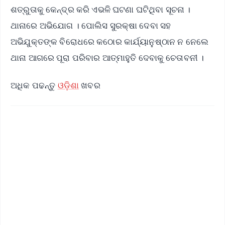
ଶତ୍ରୁତାକୁ କେନ୍ଦ୍ର କରି ଏଭଳି ଘଟଣା ଘଟିଥିବା ସୂଚନା ।
ଥାନାରେ ଅଭିଯୋଗ । ପୋଲିସ ସୁରକ୍ଷା ଦେବା ସହ
ଅଭିଯୁକ୍ତଙ୍କ ବିରୋଧରେ କଠୋର କାର୍ଯ୍ୟାନୁଷ୍ଠାନ ନ ନେଲେ
ଥାନା ଆଗରେ ପୂରା ପରିବାର ଆତ୍ମାହୁତି ଦେବାକୁ ଚେତାବନୀ ।
ଅଧିକ ପଢନ୍ତୁ
ଓଡ଼ିଶା
ଖବର