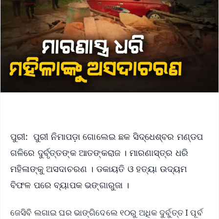
ପୁରୀ: ପୁରୀ ନିମାପଡ଼ା ଗୋଲେଇ ଛକ ସିଦ୍ଧେଶ୍ବର ମଣ୍ଡପ
ଗଳିରେ ଦୁର୍ବୃତ୍ତଙ୍କ ଆତଙ୍କରାଜ । ମାରଣାସ୍ତ୍ର ଧରି
ମହିଳାଙ୍କୁ ଅସଦାଚରଣ । ଡକାୟତି ଓ ହତ୍ୟା ଉଦ୍ୟମ
ବିଫଳ ପରେ ବ୍ୟାପକ ଭଙ୍ଗାରୁଜା ।
ଜେସିବି ଲଗାଇ ଘର ଭାଙ୍ଗିଦେଲେ ୧୦ରୁ ଅଧିକ ଦୁର୍ବୁତ୍ତ I ପୂର୍ବ