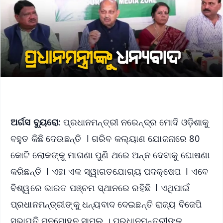
ଅର୍ଗସ ବ୍ୟୁରୋ
: ପ୍ରଧାନମନ୍ତ୍ରୀ ନରେନ୍ଦ୍ର ମୋଦି ଓଡ଼ିଶାକୁ
ବହୁତ କିଛି ଦେଉଛନ୍ତି l ଗରିବ କଲ୍ୟାଣ ଯୋଜନାରେ 80
କୋଟି ଲୋକଙ୍କୁ ମାଗଣା ପୁଣି ଥରେ ଅନ୍ନ ଦେବାକୁ ଘୋଷଣା
କରିଛନ୍ତି l ଏହା ଏକ ସ୍ୱାଗତଯୋଗ୍ୟ ପଦକ୍ଷେପ l ଏବେ
ବିଶ୍ୱରେ ଭାରତ ପଞ୍ଚମ ସ୍ଥାନରେ ରହିଛି l ଏଥିପାଇଁ
ପ୍ରଧାନମନ୍ତ୍ରୀଙ୍କୁ ଧନ୍ୟବାଦ ଦେଇଛନ୍ତି ରାଜ୍ୟ ବିଜେପି
ସଭାପତି ମନମୋହନ ସାମଲ । ପ୍ରଧାନମନ୍ତ୍ରୀଙ୍କୁ