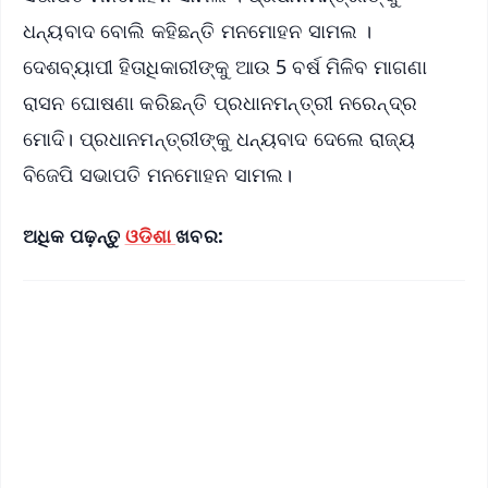
ଧନ୍ୟବାଦ ବୋଲି କହିଛନ୍ତି ମନମୋହନ ସାମଲ ।
ଦେଶବ୍ୟାପୀ ହିତାଧିକାରୀଙ୍କୁ ଆଉ 5 ବର୍ଷ ମିଳିବ ମାଗଣା
ରାସନ ଘୋଷଣା କରିଛନ୍ତି ପ୍ରଧାନମନ୍ତ୍ରୀ ନରେନ୍ଦ୍ର
ମୋଦି। ପ୍ରଧାନମନ୍ତ୍ରୀଙ୍କୁ ଧନ୍ୟବାଦ ଦେଲେ ରାଜ୍ୟ
ବିଜେପି ସଭାପତି ମନମୋହନ ସାମଲ।
ଅଧିକ ପଢ଼ନ୍ତୁ
ଓଡିଶା
ଖବର: