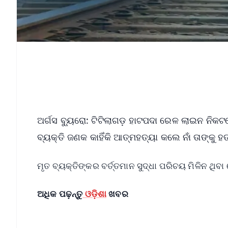
ଅର୍ଗସ ବ୍ୟୁରୋ: ଟିଟିଲାଗଡ଼ ହାଟପଦା ରେଳ ଲାଇନ ନିକଟ
ବ୍ୟକ୍ତି ଜଣକ କାହିଁକି ଆତ୍ମହତ୍ୟା କଲେ ନାଁ ତାଙ୍କୁ 
ମୃତ ବ୍ୟକ୍ତିଙ୍କର ବର୍ତ୍ତମାନ ସୁଦ୍ଧା ପରିଚୟ ମିଳିନ ଥି
ଅଧିକ ପଢ଼ନ୍ତୁ
ଓଡ଼ିଶା
ଖବର