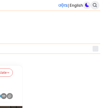
ଓଡ଼ିଆ
|
English
slate