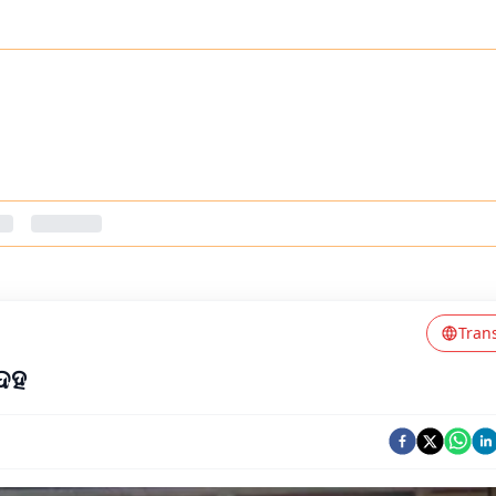
Tran
େହ