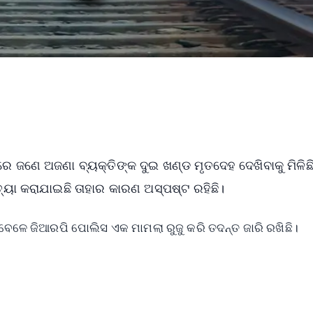
ରେ ଜଣେ ଅଜଣା ବ୍ୟକ୍ତିଙ୍କ ଦୁଇ ଖଣ୍ଡ ମୃତଦେହ ଦେଖିବାକୁ ମିଳିଛ
ହତ୍ୟା କରାଯାଇଛି ତାହାର କାରଣ ଅସ୍ପଷ୍ଟ ରହିଛି।
ବା ବେଳେ ଜିଆରପି ପୋଲିସ ଏକ ମାମଲା ରୁଜୁ କରି ତଦନ୍ତ ଜାରି ରଖିଛି।