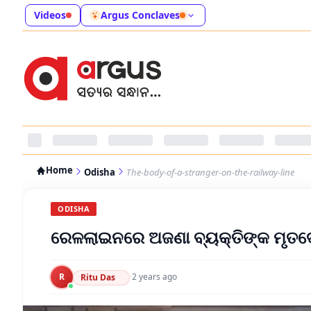
Videos
Argus Conclaves
Home
Odisha
The-body-of-a-stranger-on-the-railway-line
ODISHA
ରେଳଲାଇନରେ ଅଜଣା ବ୍ୟକ୍ତିଙ୍କ ମୃତଦ
R
·
2 years ago
Ritu Das