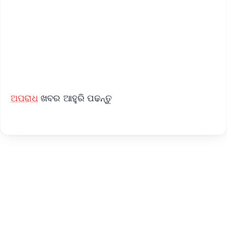
🔔 Free Notification Alerts
Download Free:
Android - Scan QR
iOS - Scan QR
ଅପରାଧ
ଖବର ଆହୁରି ପଢନ୍ତୁ