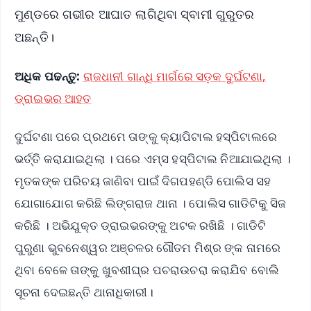
ମୁଣ୍ଡରେ ଗଭୀର ଆଘାତ ଲାଗିଥିବା ସ୍ବାମୀ ଗୁରୁତର
ଅଛନ୍ତି।
ଅଧିକ ପଢନ୍ତୁ:
ରାଜଧାନୀ ଗାନ୍ଧି ମାର୍ଗରେ ସଡ଼କ ଦୁର୍ଘଟଣା,
ଡ୍ରାଇଭର ଆହତ
ଦୁର୍ଘଟଣା ପରେ ପ୍ରଥମେ ତାଙ୍କୁ କ୍ୟାପିଟାଲ ହସ୍ପିଟାଲରେ
ଭର୍ତ୍ତି କରାଯାଇଥିଲା । ପରେ ଏମ୍ସ ହସ୍ପିଟାଲ ନିଆଯାଇଥିଲା ।
ମୃତକଙ୍କ ପରିଚୟ ଜାଣିବା ପାଇଁ ଦିଗପହଣ୍ଡି ପୋଲିସ ସହ
ଯୋଗାଯୋଗ କରିଛି ଲିଙ୍ଗରାଜ ଥାନା । ପୋଲିସ ଗାଡିଟିକୁ ସିଜ
କରିଛି । ଅଭିଯୁକ୍ତ ଡ୍ରାଇଭରଙ୍କୁ ଅଟକ ରଖିଛି । ଗାଡିଟି
ପୁରୁଣା ଭୁବନେଶ୍ୱର ଅଞ୍ଚଳର ଗୌତମ ମିଶ୍ର ଙ୍କ ନାମରେ
ଥିବା ବେଳେ ତାଙ୍କୁ ଖୁବଶୀଘ୍ର ପଚରାଉଚରା କରାଯିବ ବୋଲି
ସୂଚନା ଦେଇଛନ୍ତି ଥାନାଧିକାରୀ।