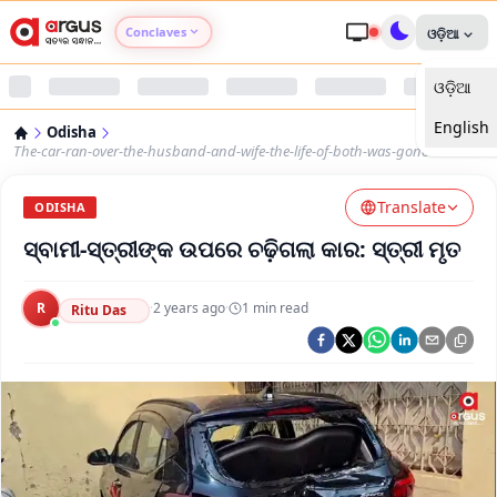
Conclaves
ଓଡ଼ିଆ
ଓଡ଼ିଆ
Argus Agri Vikas
English
Odisha
Argus Nari Shakti
The-car-ran-over-the-husband-and-wife-the-life-of-both-was-gone
Translate
Argus Education Next
ODISHA
ସ୍ବାମୀ-ସ୍ତ୍ରୀଙ୍କ ଉପରେ ଚଢ଼ିଗଲା କାର: ସ୍ତ୍ରୀ ମୃତ
Argus Health Connect
R
·
2 years ago
·
1
min read
Ritu Das
Argus Swaad Odisha
Argus Chalo Dekhein Apna Desh