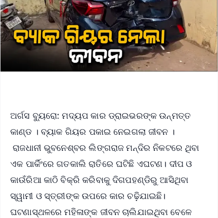
ଅର୍ଗସ ବ୍ୟୁରୋ: ମଦ୍ୟପ କାର ଡ୍ରାଇଭରଙ୍କ ଉନ୍ମତ୍ତ
କାଣ୍ଡ । ବ୍ୟାକ ଗିୟର ପକାଇ ନେଇଗଲା ଜୀବନ ।
ରାଜଧାନୀ ଭୁବନେଶ୍ବର ଲିଙ୍ଗରାଜ ମନ୍ଦିର ନିକଟରେ ଥିବା
ଏକ ପାର୍କିଂରେ ଗତକାଲି ରାତିରେ ଘଟିଛି ଏଘଟଣ। ଦୀପ ଓ
କାଉଁରିଆ କାଠି ବିକ୍ରି କରିବାକୁ ଦିଗପହଣ୍ଡିରୁ ଆସିଥିବା
ସ୍ୱାମୀ ଓ ସ୍ତ୍ରୀଙ୍କ ଉପରେ କାର ଚଢ଼ିଯାଇଛି।
ଘଟଣାସ୍ଥଳରେ ମହିଳାଙ୍କ ଜୀବନ ଚାଲିଯାଇଥିବା ବେଳେ