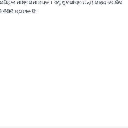
ଖିଥିଲା ମାଷ୍ଟରମାଇଣ୍ଡ । ଏଣୁ ଖୁବଶୀଘ୍ର ଅନ୍ୟ ରାଜ୍ୟ ପୋଲିସ
ଡିସିପି ପ୍ରତୀକ ସିଂ।
✨
📺 Live TV and Breaking News
⭐
⭐
⭐
⭐
4.8 Rating
50K+ Download
OS - Scan QR