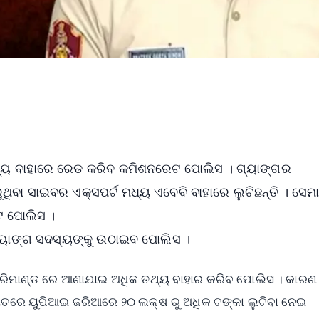
ଁ ରାଜ୍ୟ ବାହାରେ ରେଡ କରିବ କମିଶନରେଟ ପୋଲିସ । ଗ୍ୟାଙ୍ଗର
ିବା ସାଇବର ଏକ୍ସପର୍ଟ ମଧ୍ୟ ଏବେବି ବାହାରେ ଲୁଚିଛନ୍ତି । ସେମା
େଟ ପୋଲିସ ।
ଗ୍ୟାଙ୍ଗ ସଦସ୍ୟଙ୍କୁ ଉଠାଇବ ପୋଲିସ ।
େ ରିମାଣ୍ଡ ରେ ଆଣାଯାଇ ଅଧିକ ତଥ୍ୟ ବାହାର କରିବ ପୋଲିସ । କାରଣ 
ୟତରେ ୟୁପିଆଇ ଜରିଆରେ ୨୦ ଲକ୍ଷ ରୁ ଅଧିକ ଟଙ୍କା ଲୁଟିବା ନେଇ