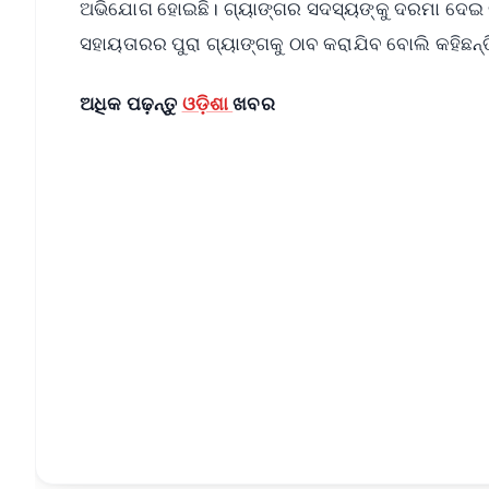
ଅଭିଯୋଗ ହୋଇଛି। ଗ୍ୟାଙ୍ଗର ସଦସ୍ୟଙ୍କୁ ଦରମା ଦେଇ ର
ସହାୟତାରର ପୁରା ଗ୍ୟାଙ୍ଗକୁ ଠାବ କରାଯିବ ବୋଲି କହିଛନ୍ତି 
ଅଧିକ ପଢ଼ନ୍ତୁ
ଓଡ଼ିଶା
ଖବର
📱 Get Argus News App
📰 60 Word News
🎬 Argus Podcast
🔔 Free Notification Alerts
Download Free:
Android - Scan QR
i