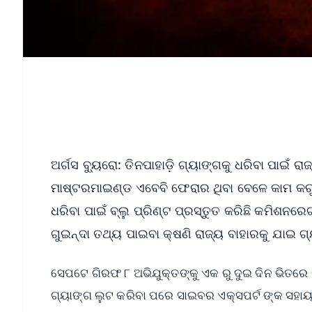
ଅର୍ଗସ ବ୍ୟୁରୋ: ତିନପାହାଡ଼ି ଗ୍ୟାଙ୍ଗକୁ ଧରିବା ପାଇ
ମାଷ୍ଟରମାଇଣ୍ଡ ଏବେବି ଫେରାର ଥିବା ବେଳେ କାମ କରୁଥ
ଧରିବା ପାଇଁ ବ୍ଲୁ ପ୍ରିଣ୍ଟ ପ୍ରସ୍ତୁତ କରିଛି କମିଶନର
ଗୁଇନ୍ଦା ତଥ୍ୟ ପାଇବା କ୍ଷଣି ରାଜ୍ୟ ବାହାରକୁ ଯାଇ 
ସେପଟେ ଗିରଫ ୮ ଅଭିଯୁକ୍ତଙ୍କୁ ଏକ ରୁ ଦୁଇ ଦିନ ଭିତର
ଗ୍ୟାଙ୍ଗ ଲୁଟ କରିବା ପରେ ସାଇବର ଏକ୍ସପର୍ଟ ଙ୍କ ସହା