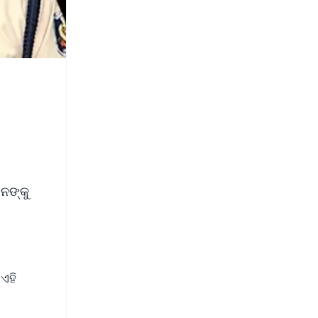
ନଙ୍କୁ
ଏହି