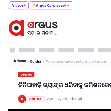
Videos
Argus Conclaves
Home
Odisha
The-commissionerate-police-is-quick-to-catch
ODISHA
ତିନିପାହାଡ଼ି ଗ୍ୟାଙ୍ଗ ଧରିବାକୁ କମିଶନ
R
·
2 years ago
·
1
min read
Ritu Das