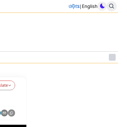
ଓଡ଼ିଆ
|
English
slate