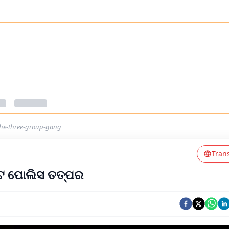
-the-three-group-gang
Tran
ରେଟ ପୋଲିସ ତତ୍ପର