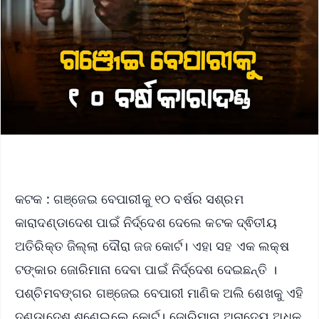
କଟକ : ଗଞ୍ଜେଇ ବେପାରୀକୁ ୧୦ ବର୍ଷର ସଶ୍ରମ
କାରାଦଣ୍ଡାଦେଶ ପାଇଁ ନିର୍ଦ୍ଦେଶ ଦେଲେ କଟକ ଦ୍ଵିତୀୟ
ଅତିରିକ୍ତ ଜିଲ୍ଲା ଦୌରା ଜଜ କୋର୍ଟ। ଏହା ସହ ଏକ ଲକ୍ଷ
ଟଙ୍କାର ଜୋରିମାନା ଦେବା ପାଇଁ ନିର୍ଦ୍ଦେଶ ଦେଇଛନ୍ତି ।
ପଶ୍ଚିମବଙ୍ଗର ଗଞ୍ଜେଇ ବେପାରୀ ମାଣିକ ଅଲି ଶେଖକୁ ଏହି
ଦଣ୍ଡାଦେଶ ଶୁଣେଇଲେ କୋର୍ଟ। ଜୋରିମାନା ଅନାଦେୟ ଅଧିକ