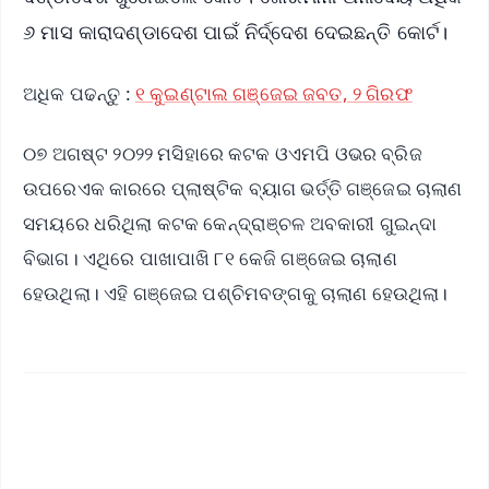
୬ ମାସ କାରାଦଣ୍ଡାଦେଶ ପାଇଁ ନିର୍ଦ୍ଦେଶ ଦେଇଛନ୍ତି କୋର୍ଟ।
ଅଧିକ ପଢନ୍ତୁ :
୧ କୁଇଣ୍ଟାଲ ଗଞ୍ଜେଇ ଜବତ, ୨ ଗିରଫ
୦୭ ଅଗଷ୍ଟ ୨୦୨୨ ମସିହାରେ କଟକ ଓଏମପି ଓଭର ବ୍ରିଜ
ଉପରେଏକ କାରରେ ପ୍ଲାଷ୍ଟିକ ବ୍ୟାଗ ଭର୍ତ୍ତି ଗଞ୍ଜେଇ ଚାଲାଣ
ସମୟରେ ଧରିଥିଲା କଟକ କେନ୍ଦ୍ରାଞ୍ଚଳ ଅବକାରୀ ଗୁଇନ୍ଦା
ବିଭାଗ। ଏଥିରେ ପାଖାପାଖି ୮୧ କେଜି ଗଞ୍ଜେଇ ଚାଲାଣ
ହେଉଥିଲା। ଏହି ଗଞ୍ଜେଇ ପଶ୍ଚିମବଙ୍ଗକୁ ଚାଲାଣ ହେଉଥିଲା।