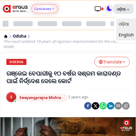
Conclaves
ଓଡ଼ିଆ
ଓଡ଼ିଆ
Argus Agri Vikas
English
Odisha
Argus Nari Shakti
The-court-ordered-10-years-of-rigorous-imprisonment-for-the-cannabis-
dealer
Argus Education Next
Translate
ODISHA
ଗଞ୍ଜେଇ ବେପାରୀକୁ ୧୦ ବର୍ଷର ସଶ୍ରମ କାରାଦଣ୍ଡ
Argus Health Connect
ପାଇଁ ନିର୍ଦ୍ଦେଶ ଦେଲେ କୋର୍ଟ
Argus Swaad Odisha
S
·
2 years ago
Swayangprajna Mishra
Argus Chalo Dekhein Apna Desh