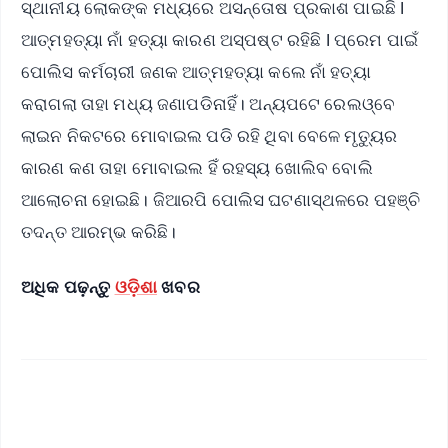
ସ୍ଥାନୀୟ ଲୋକଙ୍କ ମଧ୍ୟରେ ଅସନ୍ତୋଷ ପ୍ରକାଶ ପାଇଛି l
ଆତ୍ମହତ୍ୟା ନାଁ ହତ୍ୟା କାରଣ ଅସ୍ପଷ୍ଟ ରହିଛି l ପ୍ରେମ ପାଇଁ
ପୋଲିସ କର୍ମଚାରୀ ଜଣକ ଆତ୍ମହତ୍ୟା କଲେ ନାଁ ହତ୍ୟା
କରାଗଲା ତାହା ମଧ୍ୟ ଜଣାପଡିନାହିଁ। ଅନ୍ୟପଟେ ରେଲଓ୍ବେ
ଲାଇନ ନିକଟରେ ମୋବାଇଲ ପଡି ରହି ଥିବା ବେଳେ ମୃତ୍ୟୁର
କାରଣ କଣ ତାହା ମୋବାଇଲ ହିଁ ରହସ୍ୟ ଖୋଲିବ ବୋଲି
ଆଲୋଚନା ହୋଇଛି। ଜିଆରପି ପୋଲିସ ଘଟଣାସ୍ଥଳରେ ପହଞ୍ଚି
ତଦନ୍ତ ଆରମ୍ଭ କରିଛି।
ଅଧିକ ପଢ଼ନ୍ତୁ
ଓଡ଼ିଶା
ଖବର