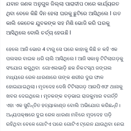
ଯବାନ ଜଣକ ଅନୁଗୁଳ ଜିଲ୍ଲା ପାରାଦୀପ ଠାରେ କାର୍ଯ୍ୟରତ
ଥିବା ବେଳେ କିଛି ଦିନ ହେଲା ଘରକୁ ଛୁଟିରେ ଆସିଥିଲେ l ଗତ
କାଲି କେତେକ ଯୁବକଙ୍କ ସହ ମିଶି ଭୋଜି କରି ଘରକୁ
ଆସିଥିଲେ ବୋଲି ଚର୍ଚ୍ଚା ହେଉଛି l
ହେଲେ ଆଜି ଭୋର 4 ଟାରୁ ସେ ଘରେ କାହାକୁ କିଛି ନ କହି ଏକ
ପଲସର ବାଇକ ଧରି ଚାଲି ଆସିଥିଲେ l ଆଜି ସକାଳୁ ଟିଟିଲାଗଡ଼କୁ
ସଂଯୋଗ କରୁଥିବା ଗୋଏଲଭାଡ଼ି ଛକ ନିକଟସ୍ଥ ଜଙ୍ଗଲ
ମଧ୍ୟରେ ରେଳ ଧାରଣାରେ ତାଙ୍କ ଶରୀର ଦୁଇ ଫାଳ
ହୋଇଯାଇଥିଲା। ମୃତଦେହ ଦେଖି ଟିଟିଲାଗଡ଼ ଆରପିଏଫ ଥାନାକୁ
ଖବର ଦେଇଥିଲେ। ମୃତକଙ୍କ ବଡ଼ଭାଇ ରାଜକୁମାର ବଗର୍ତ୍ତି
ଏହା ଏକ ସୁଚିନ୍ତିତ ହତ୍ୟାକାଣ୍ଡ ବୋଲି ଅଭିଯୋଗ କରିଛନ୍ତି।
ଅନ୍ୟପକ୍ଷରେ ଦୁଇ ରେଳ ଧାରଣା ମଝିରେ ମୃଦଦେହ ପଡ଼ି
ରହିଥିବା ବେଳେ ଗୋଟିଏ ପରେ ଗୋଟିଏ ଟ୍ରେନ ଯାଉଥିବା ନେଇ