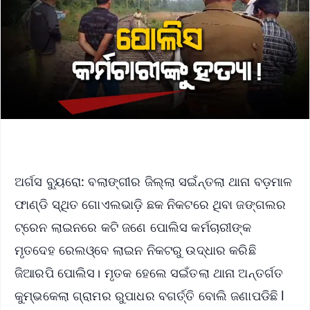
ଅର୍ଗସ ବ୍ୟୁରୋ: ବଲାଙ୍ଗୀର ଜିଲ୍ଲା ସଇଁନ୍ତଲା ଥାନା ବଡ଼ମାଳ
ଫାଣ୍ଡି ସ୍ଥିତ ଗୋଏଲଭାଡ଼ି ଛକ ନିକଟରେ ଥିବା ଜଙ୍ଗଲର
ଟ୍ରେନ ଲାଇନରେ କଟି ଜଣେ ପୋଲିସ କର୍ମଚାରୀଙ୍କ
ମୃତଦେହ ରେଲଓ୍ବେ ଲାଇନ ନିକଟରୁ ଉଦ୍ଧାର କରିଛି
ଜିଆରପି ପୋଲିସ। ମୃତକ ହେଲେ ସଇଁତଲା ଥାନା ଅନ୍ତର୍ଗତ
କୁମ୍ଭକେଲା ଗ୍ରାମର ରୁପାଧର ବଗର୍ତ୍ତି ବୋଲି ଜଣାପଡିଛି l