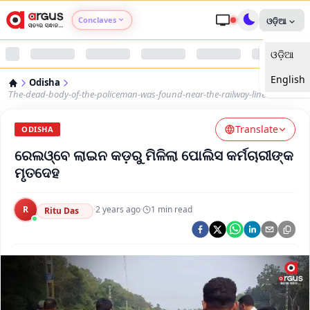
Conclaves
ଓଡ଼ିଆ
ଓଡ଼ିଆ
Argus Agri Vikas
English
Odisha
Argus Nari Shakti
The-dead-body-of-the-policeman-was-found-near-the-railway-line
Translate
Argus Education Next
ODISHA
ରେଲଓ୍ବେ ଲାଇନ କଡ଼ରୁ ମିଳିଲା ପୋଲିସ କର୍ମଚାରୀଙ୍କ
Argus Health Connect
ମୃତଦେହ
Argus Swaad Odisha
R
·
2 years ago
·
1
min read
Ritu Das
Argus Chalo Dekhein Apna Desh