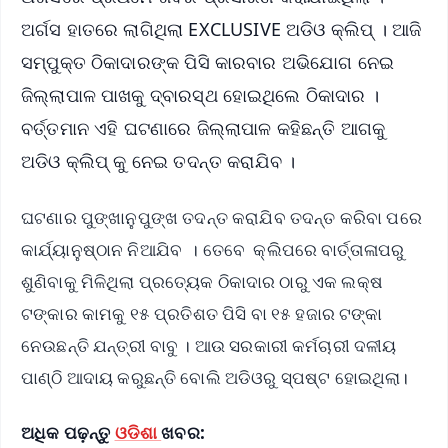
ଅର୍ଗସ ହାତରେ ଲାଗିଥିଲା EXCLUSIVE ଅଡିଓ କ୍ଲିପ୍ । ଆଜି
ସମ୍ପୁକ୍ତ ଠିକାଦାରଙ୍କ ପିସି କାରବାର ଅଭିଯୋଗ ନେଇ
ଜିଲ୍ଲାପାଳ ପାଖକୁ ଦ୍ବାରସ୍ଥ ହୋଇଥିଲେ ଠିକାଦାର ।
ବର୍ତ୍ତମାନ ଏହି ଘଟଣାରେ ଜିଲ୍ଲାପାଳ କହିଛନ୍ତି ଆଗକୁ
ଅଡିଓ କ୍ଲିପ୍ କୁ ନେଇ ତଦନ୍ତ କରାଯିବ ।
ଘଟଣାର ପୁଙ୍ଖାନୁପୁଙ୍ଖ ତଦନ୍ତ କରାଯିବ ତଦନ୍ତ କରିବା ପରେ
କାର୍ଯ୍ୟାନୁଷ୍ଠାନ ନିଆଯିବ । ତେବେ କ୍ଲିପରେ ବାର୍ତ୍ତାଳାପରୁ
ଶୁଣିବାକୁ ମିଳିଥିଲା ପ୍ରତ୍ୟେକ ଠିକାଦାର ଠାରୁ ଏକ ଲକ୍ଷ
ଟଙ୍କାର କାମକୁ ୧୫ ପ୍ରତିଶତ ପିସି ବା ୧୫ ହଜାର ଟଙ୍କା
ନେଉଛନ୍ତି ଯନ୍ତ୍ରୀ ବାବୁ । ଆଉ ସରକାରୀ କର୍ମଚାରୀ ଦଳୀୟ
ପାଣ୍ଠି ଆଦାୟ କରୁଛନ୍ତି ବୋଲି ଅଡିଓରୁ ସ୍ପଷ୍ଟ ହୋଇଥିଲା।
ଅଧିକ ପଢ଼ନ୍ତୁ
ଓଡିଶା
ଖବର: