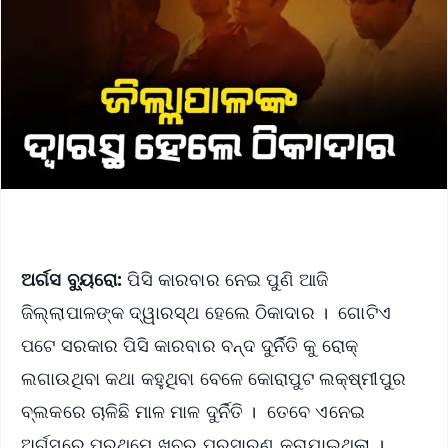
ଅର୍ଗସ ବ୍ୟୁରୋ:
ପିସି କାରବାର ନେଇ ପୁଣି ଆଜି
ଜିଲ୍ଲାପାଳଙ୍କ ଦ୍ୱାରସ୍ଥ ହେଲେ ଠିକାଦାର । ଗୋଟିଏ
ପଟେ ସରକାର ପିସି କାରବାର ବନ୍ଦ ଦୁର୍ନିତି କୁ ରୋକ୍
ଲଗାଉଥିବା କଥା କହୁଥିବା ବେଳେ କୋରାପୁଟ ଲକ୍ଷ୍ମୀପୁର
ବ୍ଲକରେ ଚାଳିଛି ମାଳ ମାଳ ଦୁର୍ନିତି । ତେବେ ଏନେଇ
ଅର୍ଗସରେ ପ୍ରଥମେ ଖବର ପ୍ରସାରଣ କରାଯାଇଥିଲା ।