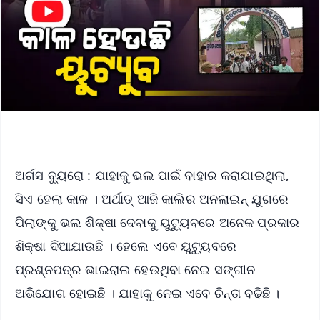
ଅର୍ଗସ ବ୍ୟୁରୋ : ଯାହାକୁ ଭଲ ପାଇଁ ବାହାର କରାଯାଇଥିଲା,
ସିଏ ହେଲା କାଳ । ଅର୍ଥାତ୍‌ ଆଜି କାଲିର ଅନଲାଇନ୍ ଯୁଗରେ
ପିଲାଙ୍କୁ ଭଲ ଶିକ୍ଷା ଦେବାକୁ ୟୁଟ୍ୟୁବରେ ଅନେକ ପ୍ରକାର
ଶିକ୍ଷା ଦିଆଯାଉଛି । ହେଲେ ଏବେ ୟୁଟ୍ୟୁବରେ
ପ୍ରଶ୍ନପତ୍ର ଭାଇରାଲ ହେଉଥିବା ନେଇ ସଙ୍ଗୀନ
ଅଭିଯୋଗ ହୋଇଛି । ଯାହାକୁ ନେଇ ଏବେ ଚିନ୍ତା ବଢିଛି ।