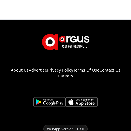
About Us
Advertise
Privacy Policy
Terms Of Use
Contact Us
Careers
WebApp Version : 1.3.0