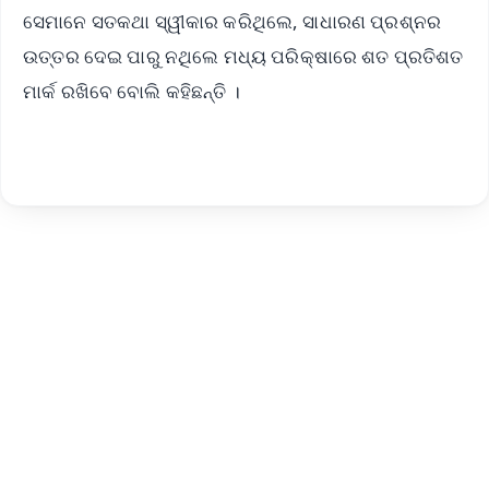
ସେମାନେ ସତକଥା ସ୍ୱୀକାର କରିଥିଲେ, ସାଧାରଣ ପ୍ରଶ୍ନର
ଉତ୍ତର ଦେଇ ପାରୁ ନଥିଲେ ମଧ୍ୟ ପରିକ୍ଷାରେ ଶତ ପ୍ରତିଶତ
ମାର୍କ ରଖିବେ ବୋଲି କହିଛନ୍ତି ।