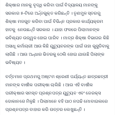
ଶିକ୍ଷାର ମାନକୁ ବୃଦ୍ଧି କରିବା ପାଇଁ ବିଦ୍ୟାଳୟ ମାନଙ୍କୁ
ସରକାର ୫-ଟିରେ ଅର୍ନ୍ତଭୁକ୍ତ କରିଛନ୍ତି । ତୃଣମୁଳ ସ୍ତରରୁ
ଶିକ୍ଷା ମଜଭୁତ କରିବା ପାଇଁ ବିଭିନ୍ନ ପ୍ରକାର କାର୍ଯ୍ୟକ୍ରମ
ହାତକୁ ନେଉଛନ୍ତି ସରକାର । ଯାହା ଫଳରେ ପିଲାମାନଙ୍କ
ଭବିଶ୍ୟତ ଉଜ୍ୱଳ ହୋଇ ପାରିବ । ମାତ୍ର ଶିକ୍ଷା ବିଭାଗର କିଛି
ଅସାଧୂ କର୍ମାଚାରୀ ଆଉ କିଛି ୟୁଟ୍ୟୁବରଙ୍କ ପାଇଁ ତାହା ଭୁସୁଡିବାକୁ
ଲାଗିଛି । ଆଉ ଅନ୍ଧାର ଭିତରକୁ ଠେଲି ହୋଇ ଯାଉଛି ପିଲାଙ୍କ
ଭବିଷ୍ୟତ ।
ବର୍ତ୍ତମାନ ପ୍ରଥମରୁ ଅଷ୍ଟମ ଶ୍ରେଣୀ ପର୍ଯ୍ୟନ୍ତ ଛାତ୍ରଛତ୍ରୀ
ମାନଙ୍କ ବାର୍ଷୀକ ପରୀକ୍ଷା ଚାଲିଛି । ଆଉ ଏହି ବାର୍ଷୀକ
ପରୀକ୍ଷାର ସମସ୍ତ ପ୍ରଶ୍ନପତ୍ର ୟୁଟ୍ୟୁବ ଏବଂ ଜେରକ୍ସ
ଦୋକାନରେ ମିଳୁଛି । ପିଲାମାନେ ବହି ପାଠ ନପଢି ମୋବାଇଲରେ
ପ୍ରଶ୍ନପତ୍ର ବାହାର କରି ଉତ୍ତର ଲେଖୁଛନ୍ତି ।