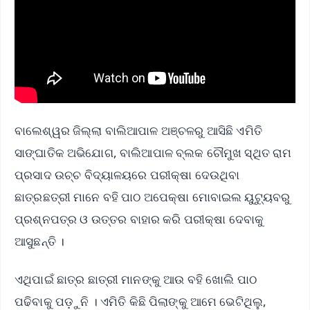
ବାଲେଶ୍ୱର ଜିଲ୍ଲା ବାଲିଆପାଳ ଅଞ୍ଚଳରୁ ଆସିଛି ଏମିତି
ସାଙ୍ଘାତିକ ଅଭିଯୋଗ, ବାଲିଆପାଳ ବ୍ଲକ ଚୌମୁଖ ସ୍ଥିତ ରାମ
ପ୍ରସାଦ ଉଚ୍ଚ ବିଦ୍ୟାଳୟରେ ପରୀକ୍ଷା ଦେଉଥିବା
ଛାତ୍ରଛତ୍ରୀ ମାନେ ବହି ପାଠ ଅପେକ୍ଷା ମୋବାଇଲ ୟୁଟ୍ୟୁବରୁ
ପ୍ରଶ୍ନପତ୍ର ଓ ଉତ୍ତର ବାହାର କରି ପରୀକ୍ଷା ଦେବାକୁ
ଆସୁଛନ୍ତି ।
ଏଥିପାଇଁ ଛାତ୍ର ଛାତ୍ରୀ ମାନଙ୍କୁ ଆଉ ବହି ଖୋଲି ପାଠ
ପଢିବାକୁ ପଡ଼ୁନି । ଏମିତି କିଛି ପିଲାଙ୍କୁ ଆମେ ଭେଟିଥିଲୁ,