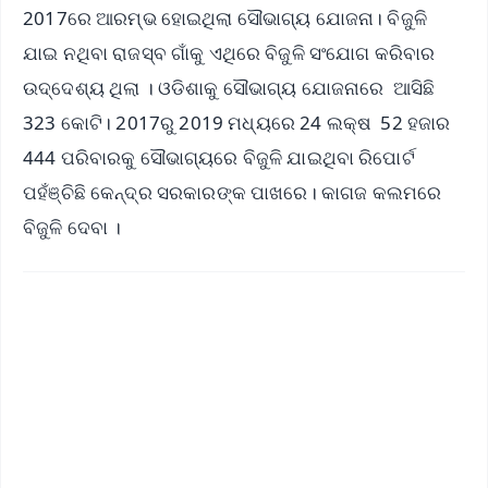
2017ରେ ଆରମ୍ଭ ହୋଇଥିଲା ସୌଭାଗ୍ୟ ଯୋଜନା। ବିଜୁଳି
ଯାଇ ନଥିବା ରାଜସ୍ବ ଗାଁକୁ ଏଥିରେ ବିଜୁଳି ସଂଯୋଗ କରିବାର
ଉଦ୍ଦେଶ୍ୟ ଥିଲା । ଓଡିଶାକୁ ସୌଭାଗ୍ୟ ଯୋଜନାରେ ଆସିଛି
323 କୋଟି। 2017ରୁ 2019 ମଧ୍ୟରେ 24 ଲକ୍ଷ 52 ହଜାର
444 ପରିବାରକୁ ସୌଭାଗ୍ୟରେ ବିଜୁଳି ଯାଇଥିବା ରିପୋର୍ଟ
ପହଁଞ୍ଚିଛି କେନ୍ଦ୍ର ସରକାରଙ୍କ ପାଖରେ। କାଗଜ କଲମରେ
ବିଜୁଳି ଦେବା ।