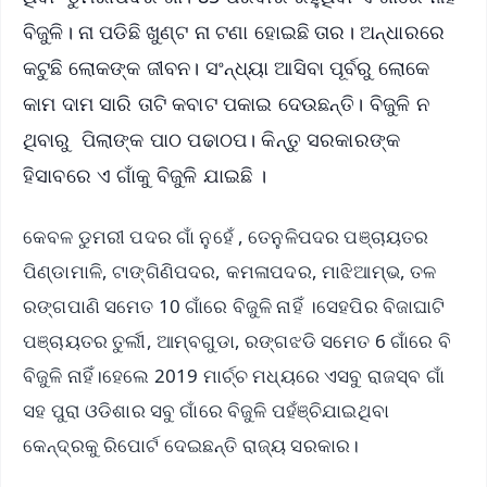
ବିଜୁଳି। ନା ପଡିଛି ଖୁଣ୍ଟ ନା ଟଣା ହୋଇଛି ତାର। ଅନ୍ଧାରରେ
କଟୁଛି ଲୋକଙ୍କ ଜୀବନ। ସଂନ୍ଧ୍ୟା ଆସିବା ପୂର୍ବରୁ ଲୋକେ
କାମ ଦାମ ସାରି ତାଟି କବାଟ ପକାଇ ଦେଉଛନ୍ତି। ବିଜୁଳି ନ
ଥିବାରୁ ପିଲାଙ୍କ ପାଠ ପଢାଠପ। କିନ୍ତୁ ସରକାରଙ୍କ
ହିସାବରେ ଏ ଗାଁକୁ ବିଜୁଳି ଯାଇଛି ।
କେବଳ ଡୁମରୀ ପଦର ଗାଁ ନୁହେଁ , ତେନୁଳିପଦର ପଞ୍ଚାୟତର
ପିଣ୍ଡାମାଳି, ଟାଙ୍ଗିଣିପଦର, କମଳାପଦର, ମାଝିଆମ୍ଭ, ତଳ
ରଙ୍ଗପାଣି ସମେତ 10 ଗାଁରେ ବିଜୁଳି ନାହିଁ ।ସେହପିର ବିଜାଘାଟି
ପଞ୍ଚାୟତର ତୁର୍ଲୀ, ଆମ୍ବଗୁଡା, ରଙ୍ଗଝଡି ସମେତ 6 ଗାଁରେ ବି
ବିଜୁଳି ନାହିଁ।ହେଲେ 2019 ମାର୍ଚ୍ଚ ମଧ୍ୟରେ ଏସବୁ ରାଜସ୍ବ ଗାଁ
ସହ ପୁରା ଓଡିଶାର ସବୁ ଗାଁରେ ବିଜୁଳି ପହଁଞ୍ଚିଯାଇଥିବା
କେନ୍ଦ୍ରକୁ ରିପୋର୍ଟ ଦେଇଛନ୍ତି ରାଜ୍ୟ ସରକାର।