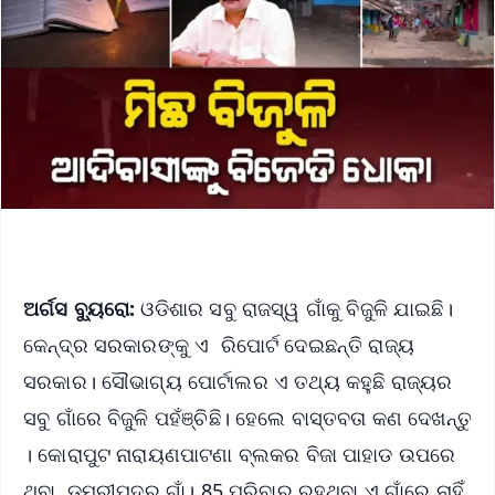
ଅର୍ଗସ ବ୍ୟୁରୋ:
ଓଡିଶାର ସବୁ ରାଜସ୍ୱ ଗାଁକୁ ବିଜୁଳି ଯାଇଛି।
କେନ୍ଦ୍ର ସରକାରଙ୍କୁ ଏ ରିପୋର୍ଟ ଦେଇଛନ୍ତି ରାଜ୍ୟ
ସରକାର। ସୌଭାଗ୍ୟ ପୋର୍ଟାଲର ଏ ତଥ୍ୟ କହୁଛି ରାଜ୍ୟର
ସବୁ ଗାଁରେ ବିଜୁଳି ପହଁଞ୍ଚିଛି। ହେଲେ ବାସ୍ତବତା କଣ ଦେଖନ୍ତୁ
। କୋରାପୁଟ ନାରାୟଣପାଟଣା ବ୍ଲକର ବିଜା ପାହାଡ ଉପରେ
ଥିବା ଡୁମରୀପଦର ଗାଁ। 85 ପରିବାର ରହୁଥିବା ଏ ଗାଁରେ ନାହିଁ