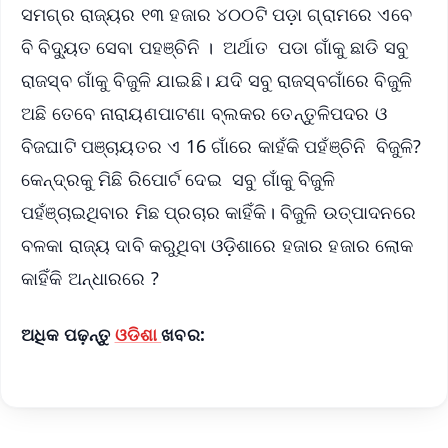
ସମଗ୍ର ରାଜ୍ୟର ୧୩ ହଜାର ୪୦୦ଟି ପଡ଼ା ଗ୍ରାମରେ ଏବେ
ବି ବିଦ୍ୟୁତ ସେବା ପହଞ୍ଚିନି । ଅର୍ଥାତ ପଡା ଗାଁକୁ ଛାଡି ସବୁ
ରାଜସ୍ବ ଗାଁକୁ ବିଜୁଳି ଯାଇଛି। ଯଦି ସବୁ ରାଜସ୍ବଗାଁରେ ବିଜୁଳି
ଅଛି ତେବେ ନାରାୟଣପାଟଣା ବ୍ଲକର ତେନ୍ତୁଳିପଦର ଓ
ବିଜଘାଟି ପଞ୍ଚାୟତର ଏ 16 ଗାଁରେ କାହଁକି ପହଁଞ୍ଚିନି ବିଜୁଳି?
କେନ୍ଦ୍ରକୁ ମିଛି ରିପୋର୍ଟ ଦେଇ ସବୁ ଗାଁକୁ ବିଜୁଳି
ପହଁଞ୍ଚାଇଥିବାର ମିଛ ପ୍ରଚାର କାହିଁକି। ବିଜୁଳି ଉତ୍ପାଦନରେ
ବଳକା ରାଜ୍ୟ ଦାବି କରୁଥିବା ଓଡ଼ିଶାରେ ହଜାର ହଜାର ଲୋକ
କାହିଁକି ଅନ୍ଧାରରେ ?
ଅଧିକ ପଢ଼ନ୍ତୁ
ଓଡିଶା
ଖବର: