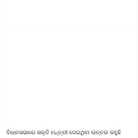
✨
📱 Get Argus News App
📰 60 Word News
🎬 Argus Podcast
📺 Live TV and Breaking News
🔔 Free Notification Alerts
Download Free:
Android - Scan QR
iOS - Scan QR
ବିଧାନସଭାରେ ଶକ୍ତି ମନ୍ତ୍ରୀ ଦେଇଥିବା ଉତ୍ତର କହୁଛି